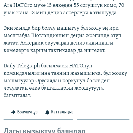
Ага НАТОго мүчө 15 өлкөдөн 55 согуштук кеме, 70
ОНЛАЙН ШЕРИНЕ
ЭЖЕ-СИҢДИЛЕР
учак жана 13 миң деңиз аскерлери катышууда. .
АЗАТТЫК+
ЫҢГАЙСЫЗ СУРООЛОР
Эки жылда бир болчу машыгуу бул жолу эң ири
масштабда Шотландиянын деңиз жээгинде өтүп
жатат. Аскердик окууларда деңиз алдындагы
ЭЕ/АРнун бардык сайттары
кемелерге каршы тактикалар да иштелет.
Daily Telegraph басылмасы НАТОнун
командачылыгына таянып жазышынча, бул жолку
машыгуулар Орусиядан коркунуч болот деп
чочулаган өлкө башчыларын жоошутууга
багытталат.
Бөлүшүңүз
Катталыңыз
Дагы кызыктуу баяндар