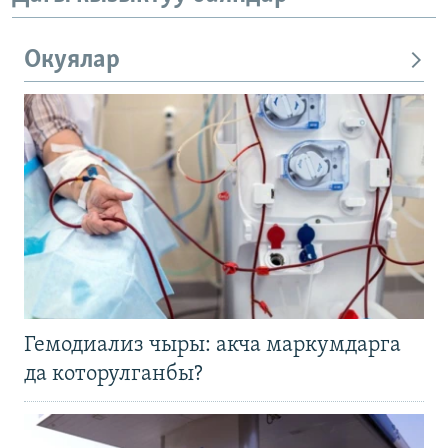
Окуялар
Гемодиализ чыры: акча маркумдарга
да которулганбы?