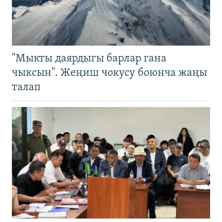
"Мыкты даярдыгы барлар гана
чыксын". Жеңиш чокусу боюнча жаңы
талап