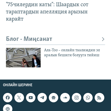
"75чилердин каты": Шаардык сот
тараптардын апелляция арызын
карайт
Блог - Миңсанат
Ала-Тоо – онлайн таалимдин эл
аралык бешиги болууга тийиш
ОНЛАЙН ШЕРИНЕ