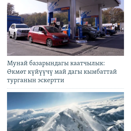
Мунай базарындагы каатчылык:
Өкмөт күйүүчү май дагы кымбаттай
турганын эскертти