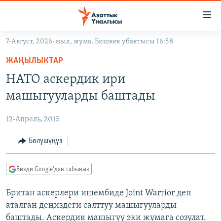
Линктер
Мазмунга
өтүңүз
7-Август, 2026-жыл, жума, Бишкек убактысы 16:58
Навигацияга
ЖАҢЫЛЫКТАР
өтүңүз
ЖАҢЫЛЫКТАР
КЫРГЫЗСТАН
Издөөгө
НАТО аскердик ири
салыңыз
ДҮЙНӨ
КЫРГЫЗСТАН
машыгууларды баштады
УКРАИНА
САЯСАТ
ДҮЙНӨ
12-Апрель, 2015
АТАЙЫН ИЛИКТӨӨ
ЭКОНОМИКА
БОРБОР АЗИЯ
ТВ ПРОГРАММАЛАР
Бөлүшүңүз
МАДАНИЯТ
ПОДКАСТ
БҮГҮН АЗАТТЫКТА
Бизди Google'дан табыңыз
ӨЗГӨЧӨ ПИКИР
ЭКСПЕРТТЕР ТАЛДАЙТ
Британ аскерлери ишембиде Joint Warrior деп
БИЗ ЖАНА ДҮЙНӨ
Русский
аталган деңиздеги салттуу машыгууларды
ДАНИСТЕ
баштады. Аскердик машыгуу эки жумага созулат.