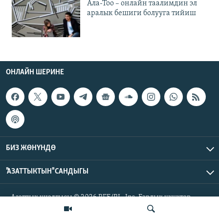
Ала-Тоо – онлайн таалимдин эл
аралык бешиги болууга тийиш
ОНЛАЙН ШЕРИНЕ
БИЗ ЖӨНҮНДӨ
"АЗАТТЫКТЫН" САНДЫГЫ
Азаттык үналгысы © 2026 RFE/RL, Inc. Бардык укуктар
корголгон.