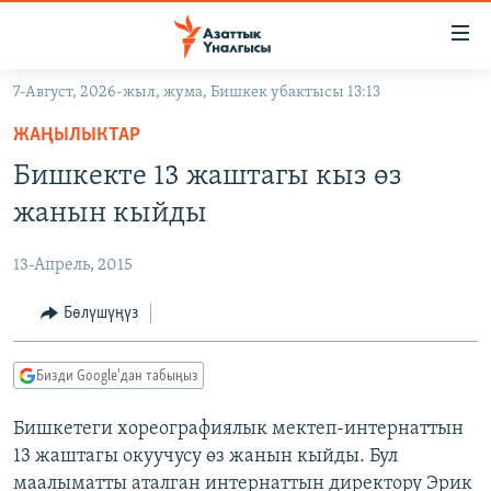
Линктер
Мазмунга
өтүңүз
7-Август, 2026-жыл, жума, Бишкек убактысы 13:13
Навигацияга
ЖАҢЫЛЫКТАР
өтүңүз
ЖАҢЫЛЫКТАР
КЫРГЫЗСТАН
Издөөгө
Бишкекте 13 жаштагы кыз өз
салыңыз
ДҮЙНӨ
КЫРГЫЗСТАН
жанын кыйды
УКРАИНА
САЯСАТ
ДҮЙНӨ
13-Апрель, 2015
АТАЙЫН ИЛИКТӨӨ
ЭКОНОМИКА
БОРБОР АЗИЯ
ТВ ПРОГРАММАЛАР
Бөлүшүңүз
МАДАНИЯТ
ПОДКАСТ
БҮГҮН АЗАТТЫКТА
Бизди Google'дан табыңыз
ӨЗГӨЧӨ ПИКИР
ЭКСПЕРТТЕР ТАЛДАЙТ
Бишкетеги хореографиялык мектеп-интернаттын
БИЗ ЖАНА ДҮЙНӨ
Русский
13 жаштагы окуучусу өз жанын кыйды. Бул
ДАНИСТЕ
маалыматты аталган интернаттын директору Эрик