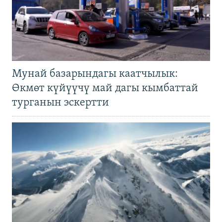
Мунай базарындагы каатчылык:
Өкмөт күйүүчү май дагы кымбаттай
турганын эскертти