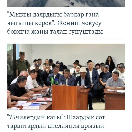
"Мыкты даярдыгы барлар гана
чыгышы керек". Жеңиш чокусу
боюнча жаңы талап сунуштады
"75чилердин каты": Шаардык сот
тараптардын апелляция арызын