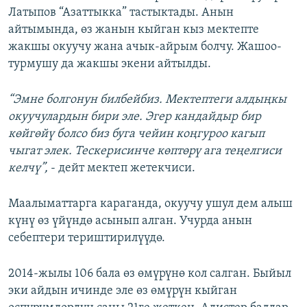
Латыпов “Азаттыкка” тастыктады. Анын
ОНЛАЙН ШЕРИНЕ
ЭЖЕ-СИҢДИЛЕР
айтымында, өз жанын кыйган кыз мектепте
АЗАТТЫК+
жакшы окуучу жана ачык-айрым болчу. Жашоо-
ЫҢГАЙСЫЗ СУРООЛОР
турмушу да жакшы экени айтылды.
“Эмне болгонун билбейбиз. Мектептеги алдыңкы
ЭЕ/АРнун бардык сайттары
окуучулардын бири эле. Эгер кандайдыр бир
көйгөйү болсо биз буга чейин коңгуроо кагып
чыгат элек. Тескерисинче көптөрү ага теңелгиси
келчү”,
- дейт мектеп жетекчиси.
Маалыматтарга караганда, окуучу ушул дем алыш
күнү өз үйүндө асынып алган. Учурда анын
себептери териштирилүүдө.
2014-жылы 106 бала өз өмүрүнө кол салган. Быйыл
эки айдын ичинде эле өз өмүрүн кыйган