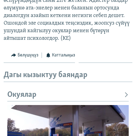
өспүрүмдөрдүн саны 21ге жеткен. Адистер балдар
өлүмүнө ата-энелер менен баланын ортосунда
диалогдун азайып кеткени негизги себеп дешет.
Ошондой эле социалдык теңсиздик, жоопсуз сүйүү
ушундай кайгылуу окуялар менен бүтөрүн
айтышат психологдор. (КЕ)
Бөлүшүңүз
Катталыңыз
Дагы кызыктуу баяндар
Окуялар