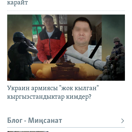
карайт
Украин армиясы "жок кылган"
кыргызстандыктар кимдер?
Блог - Миңсанат