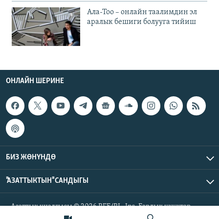
Ала-Тоо – онлайн таалимдин эл
аралык бешиги болууга тийиш
ОНЛАЙН ШЕРИНЕ
БИЗ ЖӨНҮНДӨ
"АЗАТТЫКТЫН" САНДЫГЫ
Азаттык үналгысы © 2026 RFE/RL, Inc. Бардык укуктар
корголгон.