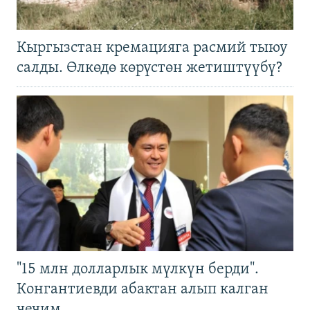
Кыргызстан кремацияга расмий тыюу
салды. Өлкөдө көрүстөн жетиштүүбү?
"15 млн долларлык мүлкүн берди".
Конгантиевди абактан алып калган
чечим