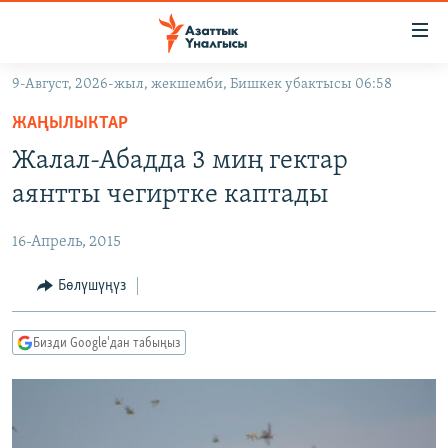
Линктер
Мазмунга
өтүңүз
9-Август, 2026-жыл, жекшемби, Бишкек убактысы 06:58
Навигацияга
ЖАҢЫЛЫКТАР
өтүңүз
ЖАҢЫЛЫКТАР
КЫРГЫЗСТАН
Издөөгө
Жалал-Абадда 3 миң гектар
салыңыз
ДҮЙНӨ
КЫРГЫЗСТАН
аянтты чегиртке каптады
УКРАИНА
САЯСАТ
ДҮЙНӨ
16-Апрель, 2015
АТАЙЫН ИЛИКТӨӨ
ЭКОНОМИКА
БОРБОР АЗИЯ
ТВ ПРОГРАММАЛАР
Бөлүшүңүз
МАДАНИЯТ
ПОДКАСТ
БҮГҮН АЗАТТЫКТА
Бизди Google'дан табыңыз
ӨЗГӨЧӨ ПИКИР
ЭКСПЕРТТЕР ТАЛДАЙТ
БИЗ ЖАНА ДҮЙНӨ
Русский
ДАНИСТЕ