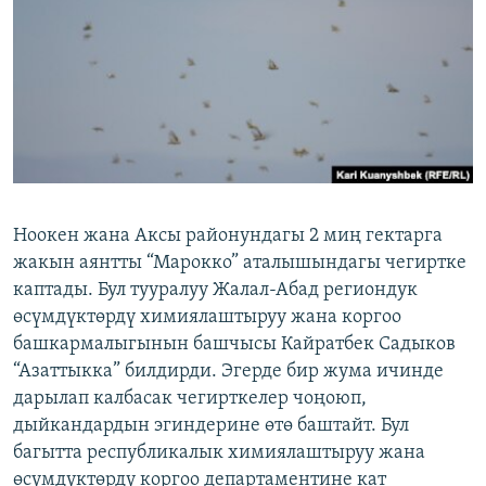
ОНЛАЙН ШЕРИНЕ
ЭЖЕ-СИҢДИЛЕР
АЗАТТЫК+
ЫҢГАЙСЫЗ СУРООЛОР
ЭЕ/АРнун бардык сайттары
Ноокен жана Аксы районундагы 2 миң гектарга
жакын аянтты “Марокко” аталышындагы чегиртке
каптады. Бул тууралуу Жалал-Абад региондук
өсүмдүктөрдү химиялаштыруу жана коргоо
башкармалыгынын башчысы Кайратбек Садыков
“Азаттыкка” билдирди. Эгерде бир жума ичинде
дарылап калбасак чегирткелер чоңоюп,
дыйкандардын эгиндерине өтө баштайт. Бул
багытта республикалык химиялаштыруу жана
өсүмдүктөрдү коргоо департаментине кат