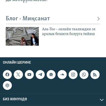
Блог - Миңсанат
Ала-Тоо – онлайн таалимдин эл
аралык бешиги болууга тийиш
ОНЛАЙН ШЕРИНЕ
БИЗ ЖӨНҮНДӨ