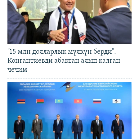
"15 млн долларлык мүлкүн берди".
Конгантиевди абактан алып калган
чечим