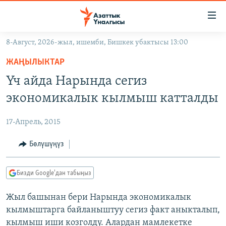
Линктер
Мазмунга
өтүңүз
8-Август, 2026-жыл, ишемби, Бишкек убактысы 13:00
Навигацияга
ЖАҢЫЛЫКТАР
өтүңүз
ЖАҢЫЛЫКТАР
КЫРГЫЗСТАН
Издөөгө
Үч айда Нарында сегиз
салыңыз
ДҮЙНӨ
КЫРГЫЗСТАН
экономикалык кылмыш катталды
УКРАИНА
САЯСАТ
ДҮЙНӨ
17-Апрель, 2015
АТАЙЫН ИЛИКТӨӨ
ЭКОНОМИКА
БОРБОР АЗИЯ
ТВ ПРОГРАММАЛАР
Бөлүшүңүз
МАДАНИЯТ
ПОДКАСТ
БҮГҮН АЗАТТЫКТА
Бизди Google'дан табыңыз
ӨЗГӨЧӨ ПИКИР
ЭКСПЕРТТЕР ТАЛДАЙТ
Жыл башынан бери Нарында экономикалык
БИЗ ЖАНА ДҮЙНӨ
Русский
кылмыштарга байланыштуу сегиз факт аныкталып,
ДАНИСТЕ
кылмыш иши козголду. Алардан мамлекетке