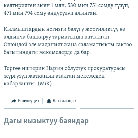
келтирилген зыян 1 млн. 530 миң 751 сомду түзүп,
ОНЛАЙН ШЕРИНЕ
ЭЖЕ-СИҢДИЛЕР
471 миң 794 сому өндүрүлүп алынган.
АЗАТТЫК+
ЫҢГАЙСЫЗ СУРООЛОР
Кылмыштардын негизги бөлүгү жергиликтүү өз
алдынча башкаруу тармагында катталган.
Ошондой эле маданият жана саламаттыкты сактоо
ЭЕ/АРнун бардык сайттары
багытындагы мекемелерде да бар.
Тергөө иштерин Нарын облустук прокуратурасы
жүргүзүп жатканын аталган мекемеден
кабарлашты. (MiK)
Бөлүшүңүз
Катталыңыз
Дагы кызыктуу баяндар