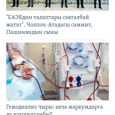
"ЕАЭБдин талаптары сакталбай
жатат". Чолпон-Атадагы саммит,
Пашиняндын сыны
Гемодиализ чыры: акча маркумдарга
да которулганбы?