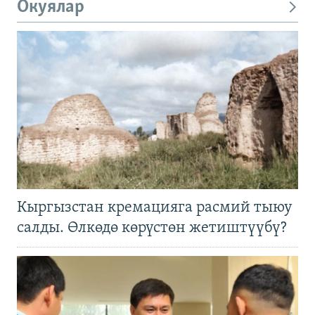
Окуялар
Кыргызстан кремацияга расмий тыюу
салды. Өлкөдө көрүстөн жетиштүүбү?