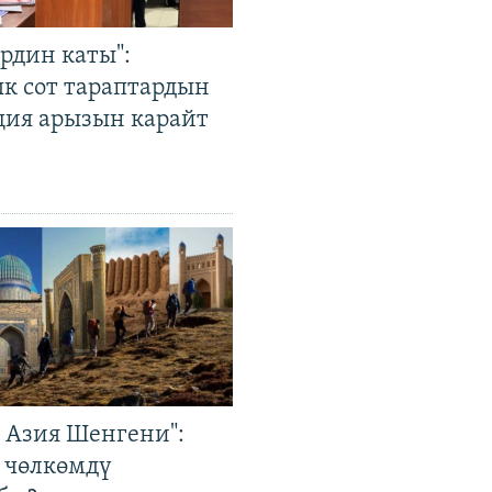
рдин каты":
к сот тараптардын
ция арызын карайт
р Азия Шенгени":
 чөлкөмдү