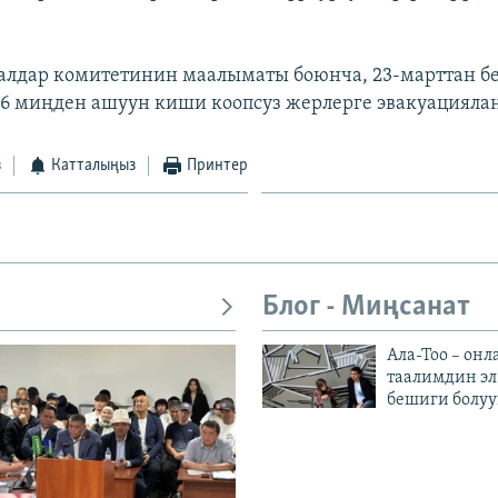
алдар комитетинин маалыматы боюнча, 23-марттан б
16 миңден ашуун киши коопсуз жерлерге эвакуацияла
з
Катталыңыз
Принтер
Блог - Миңсанат
Ала-Тоо – онл
таалимдин эл
бешиги болуу