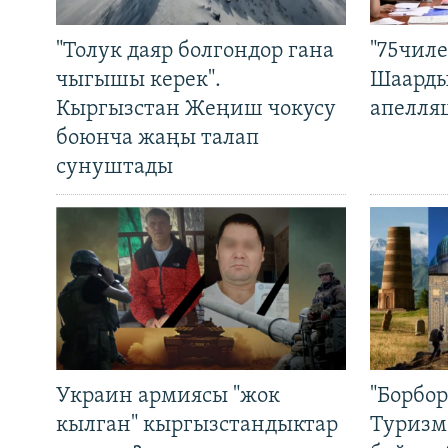
"Толук даяр болгондор гана
"75чиле
чыгышы керек".
Шаарды
Кыргызстан Жеңиш чокусу
апелля
боюнча жаңы талап
сунуштады
Украин армиясы "жок
"Борбо
кылган" кыргызстандыктар
Туризм