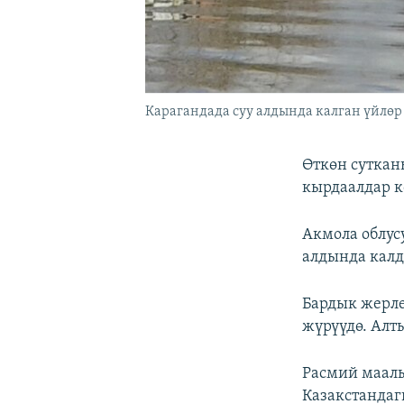
Карагандада суу алдында калган үйлөр
Өткөн суткан
кырдаалдар 
Акмола облус
алдында калд
Бардык жерле
жүрүүдө. Алт
Расмий маалы
Казакстандаг