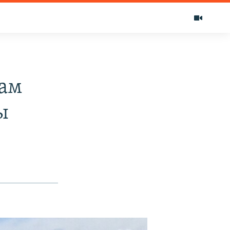
лам
ы