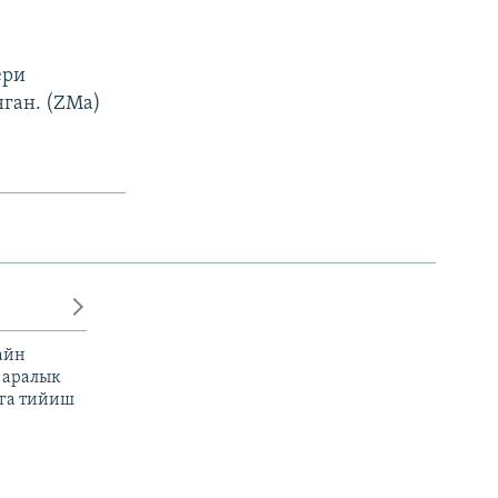
ери
нган. (ZMa)
айн
 аралык
га тийиш