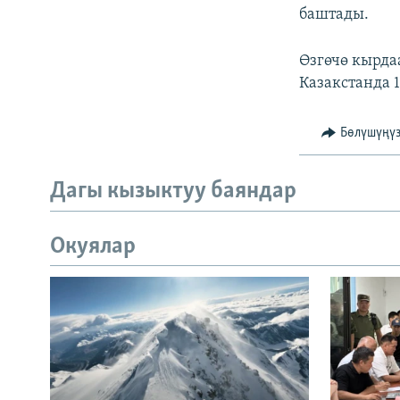
баштады.
Өзгөчө кырда
Казакстанда 
Бөлүшүңү
Дагы кызыктуу баяндар
Окуялар