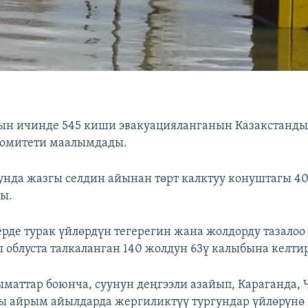
ын ичинде 545 киши эвакуацияланганын Казакстанды
комитети маалымдады.
унда жазгы селдин айынан төрт калктуу конуштагы 40
ы.
рде турак үйлөрдүн тегерегин жана жолдорду тазало
ы облуста талкаланган 140 жолдун 63ү калыбына келти
маттар боюнча, суунун деңгээли азайып, Караганда,
ы айрым айылдарда жергиликтүү тургундар үйлөрүнө