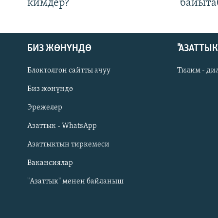
кимдер?
байыта
БИЗ ЖӨНҮНДӨ
"АЗАТТЫ
Блоктолгон сайтты ачуу
Тилим - ди
Биз жөнүндө
Русский
Эрежелер
Азаттык - WhatsApp
ОНЛАЙН ШЕРИНЕ
Азаттыктын тиркемеси
Вакансиялар
"Азаттык" менен байланыш
ЭЕ/АРнун бардык сайттары