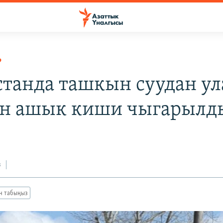
Р
станда ташкын суудан у
н ашык киши чыгарылд
з
ан табыңыз