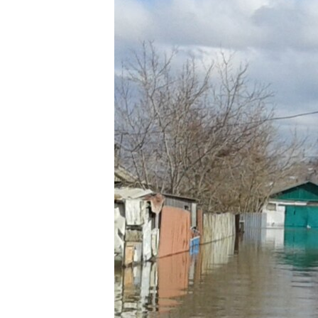
ЭЖЕ-СИҢДИЛЕР
АЗАТТЫК+
ЫҢГАЙСЫЗ СУРООЛОР