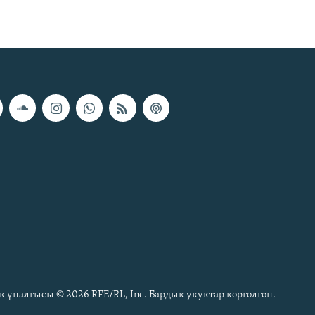
к үналгысы © 2026 RFE/RL, Inc. Бардык укуктар корголгон.