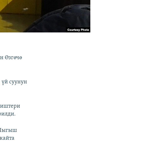
н Өзгөчө
 үй суунун
о иштери
рилди.
 Чыгыш
 кайта