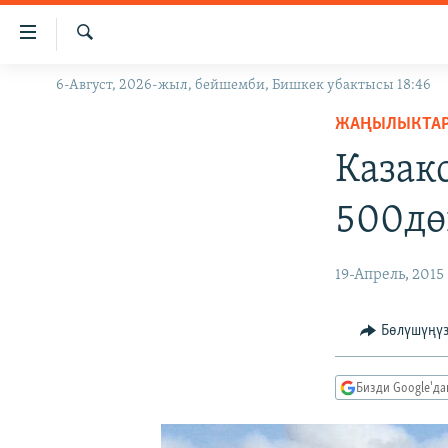
Линктер
Мазмунга
өтүңүз
Издөө
6-Август, 2026-жыл, бейшемби, Бишкек убактысы 18:46
ЖАҢЫЛЫКТАР
Навигацияга
өтүңүз
ЖАҢЫЛЫКТА
КЫРГЫЗСТАН
Издөөгө
Казак
ДҮЙНӨ
КЫРГЫЗСТАН
салыңыз
УКРАИНА
САЯСАТ
ДҮЙНӨ
500дө
АТАЙЫН ИЛИКТӨӨ
ЭКОНОМИКА
БОРБОР АЗИЯ
ТВ ПРОГРАММАЛАР
МАДАНИЯТ
19-Апрель, 2015
ПОДКАСТ
БҮГҮН АЗАТТЫКТА
Бөлүшүңү
ӨЗГӨЧӨ ПИКИР
ЭКСПЕРТТЕР ТАЛДАЙТ
БИЗ ЖАНА ДҮЙНӨ
Бизди Google'д
ДАНИСТЕ