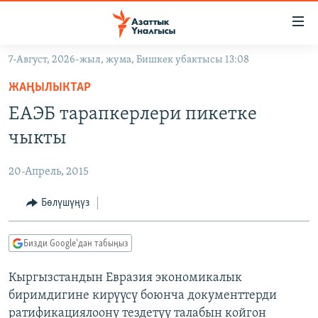
Линктер
Мазмунга
өтүңүз
7-Август, 2026-жыл, жума, Бишкек убактысы 13:08
Навигацияга
ЖАҢЫЛЫКТАР
өтүңүз
ЖАҢЫЛЫКТАР
КЫРГЫЗСТАН
Издөөгө
ЕАЭБ тарапкерлери пикетке
салыңыз
ДҮЙНӨ
КЫРГЫЗСТАН
чыкты
УКРАИНА
САЯСАТ
ДҮЙНӨ
20-Апрель, 2015
АТАЙЫН ИЛИКТӨӨ
ЭКОНОМИКА
БОРБОР АЗИЯ
ТВ ПРОГРАММАЛАР
Бөлүшүңүз
МАДАНИЯТ
ПОДКАСТ
БҮГҮН АЗАТТЫКТА
Бизди Google'дан табыңыз
ӨЗГӨЧӨ ПИКИР
ЭКСПЕРТТЕР ТАЛДАЙТ
Кыргызстандын Евразия экономикалык
БИЗ ЖАНА ДҮЙНӨ
Русский
биримдигине кирүүсү боюнча документтерди
ДАНИСТЕ
ратификациялоону тездетүү талабын койгон