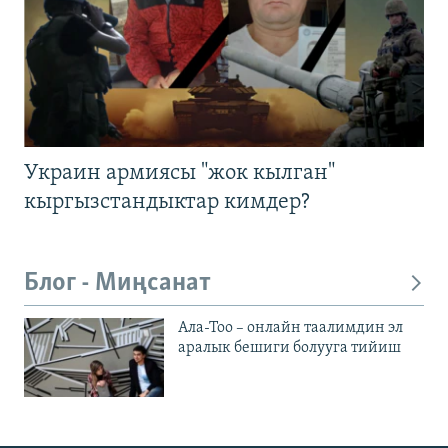
Украин армиясы "жок кылган"
кыргызстандыктар кимдер?
Блог - Миңсанат
Ала-Тоо – онлайн таалимдин эл
аралык бешиги болууга тийиш