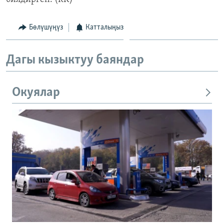
Бөлүшүңүз
Катталыңыз
Дагы кызыктуу баяндар
Окуялар