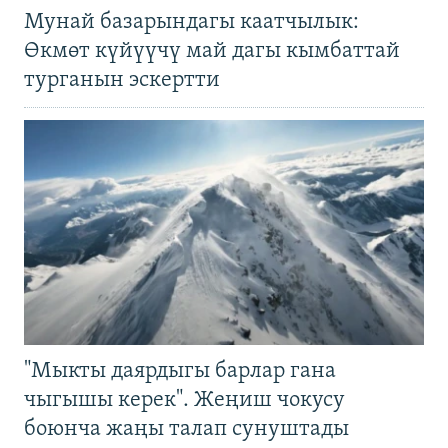
Мунай базарындагы каатчылык:
Өкмөт күйүүчү май дагы кымбаттай
турганын эскертти
"Мыкты даярдыгы барлар гана
чыгышы керек". Жеңиш чокусу
боюнча жаңы талап сунуштады