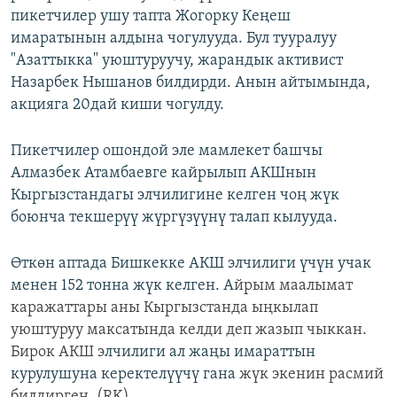
пикетчилер ушу тапта Жогорку Кеңеш
ОНЛАЙН ШЕРИНЕ
ЭЖЕ-СИҢДИЛЕР
имаратынын алдына чогулууда. Бул тууралуу
АЗАТТЫК+
"Азаттыкка" уюштуруучу, жарандык активист
ЫҢГАЙСЫЗ СУРООЛОР
Назарбек Нышанов билдирди. Анын айтымында,
акцияга 20дай киши чогулду.
ЭЕ/АРнун бардык сайттары
Пикетчилер ошондой эле мамлекет башчы
Алмазбек Атамбаевге кайрылып АКШнын
Кыргызстандагы элчилигине келген чоң жүк
боюнча текшерүү жүргүзүүнү талап кылууда.
Өткөн аптада Бишкекке АКШ элчилиги үчүн учак
менен 152 тонна жүк келген. А
йрым маалымат
каражаттары аны Кыргызстанда ыңкылап
уюштуруу максатында келди деп жазып чыккан
.
Бирок АКШ э
лчилиги ал жаңы имараттын
курулушуна керектелүүчү гана
жүк экенин расмий
билдирген
. (RK)