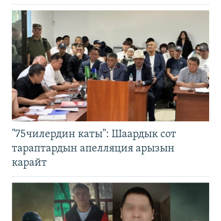
"75чилердин каты": Шаардык сот
тараптардын апелляция арызын
карайт