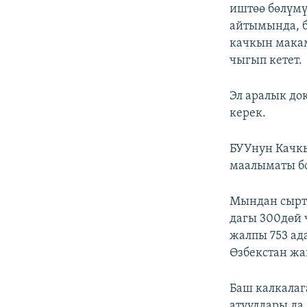
ЭЖЕ-СИҢДИЛЕР
иштөө бөлүм
айтымында, б
АЗАТТЫК+
качкын макам
ЫҢГАЙСЫЗ СУРООЛОР
чыгып кетет.
Эл аралык д
керек.
БУУнун Качк
маалыматы бо
Мындан сыртк
дагы 300дөй 
жалпы 753 ад
Өзбекстан жа
Баш калкалаг
атуулдары да 