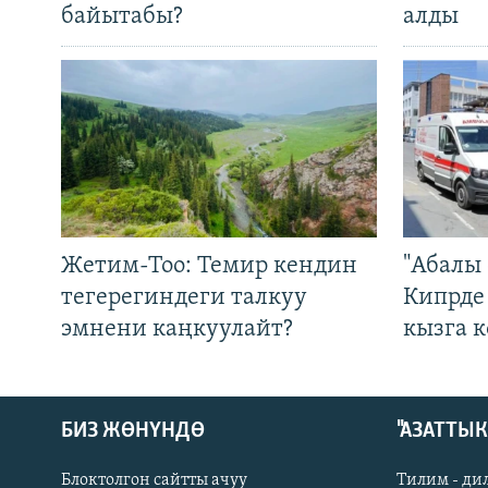
байытабы?
алды
Жетим-Тоо: Темир кендин
"Абалы 
тегерегиндеги талкуу
Кипрде
эмнени каңкуулайт?
кызга к
БИЗ ЖӨНҮНДӨ
"АЗАТТЫ
Блоктолгон сайтты ачуу
Тилим - ди