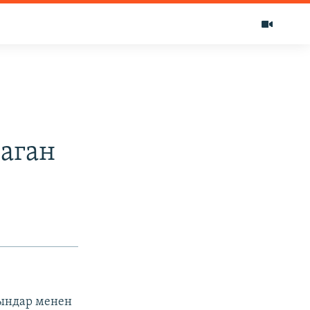
аган
кындар менен