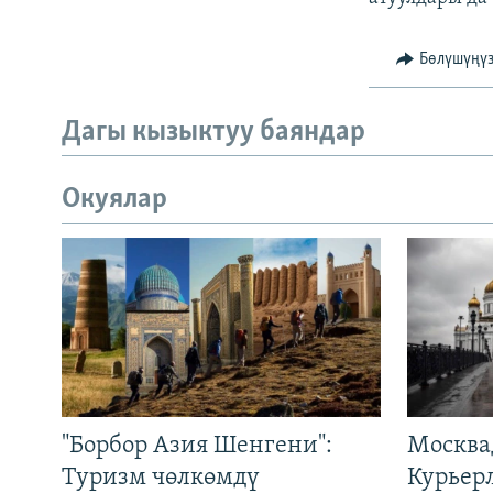
Бөлүшүңү
Дагы кызыктуу баяндар
Окуялар
"Борбор Азия Шенгени":
Москва
Туризм чөлкөмдү
Курьер