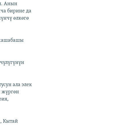
и. Анын
ча бирине да
чүнчү өлкөгө
 жашабашы
чүлүгүнүн
усун ала элек
п жүргөн
рия,
, Кытай