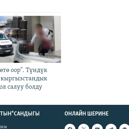
өтө оор". Түндүк
 кыргызстандык
ол салуу болду
КТЫН" САНДЫГЫ
ОНЛАЙН ШЕРИНЕ
лим