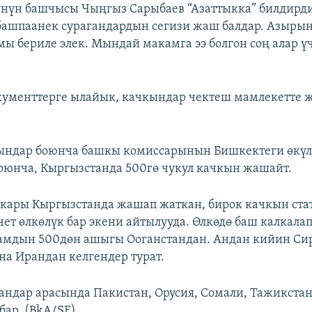
үнүн башчысы Чыңгыз Сарыбаев “Азаттыкка” билдирд
ашпаанек сурагандардын сегизи жаш балдар. Азырын
ы бериле элек. Мындай макамга ээ болгон соң алар ү
окументтерге ылайык, качкындар чектеш мамлекетте
ындар боюнча башкы комиссарынын Бишкектеги өкүл
юнча, Кыргызстанда 500гө чукул качкын жашайт.
ары Кыргызстанда жашап жаткан, бирок качкын стат
чет өлкөлүк бар экени айтылууда. Өлкөдө баш калкала
амдын 500дөн ашыгы Ооганстандан. Андан кийин Си
на Ирандан келгендер турат.
андар арасында Пакистан, Орусия, Сомали, Тажикстан
бар. (BkA/SE)