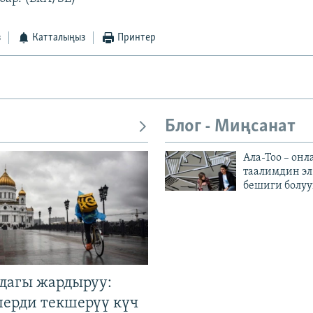
з
Катталыңыз
Принтер
Блог - Миңсанат
Ала-Тоо – онл
таалимдин эл
бешиги болуу
дагы жардыруу:
лерди текшерүү күч