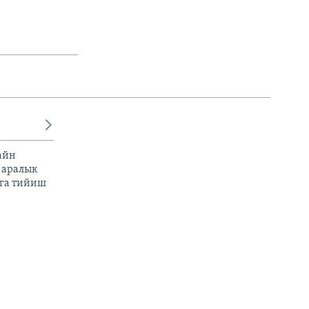
айн
 аралык
га тийиш