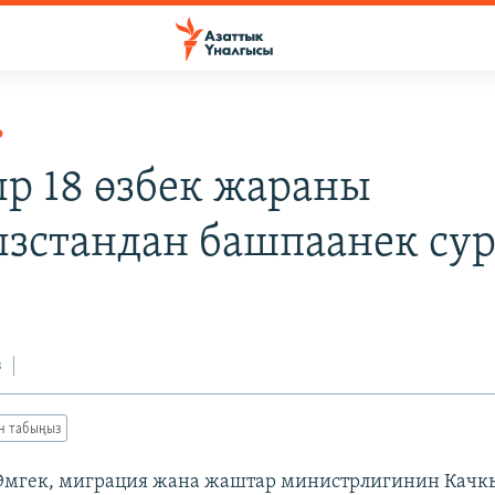
Р
р 18 өзбек жараны
зстандан башпаанек сур
з
ан табыңыз
 Эмгек, миграция жана жаштар министрлигинин Кач