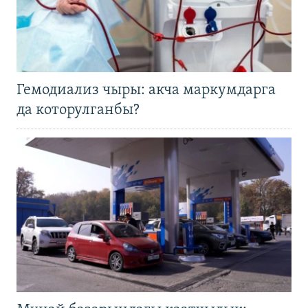
Гемодиализ чыры: акча маркумдарга
да которулганбы?