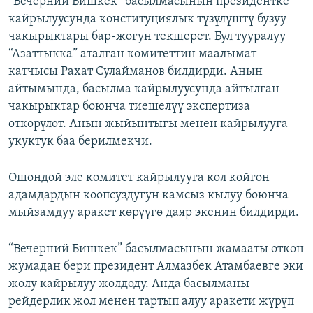
“Вечерний Бишкек” басылмасынын президентке
ОНЛАЙН ШЕРИНЕ
ЭЖЕ-СИҢДИЛЕР
кайрылуусунда конституциялык түзүлүштү бузуу
чакырыктары бар-жогун текшерет. Бул тууралуу
АЗАТТЫК+
“Азаттыкка” аталган комитеттин маалымат
ЫҢГАЙСЫЗ СУРООЛОР
катчысы Рахат Сулайманов билдирди. Анын
айтымында, басылма кайрылуусунда айтылган
чакырыктар боюнча тиешелүү экспертиза
ЭЕ/АРнун бардык сайттары
өткөрүлөт. Анын жыйынтыгы менен кайрылууга
укуктук баа берилмекчи.
Ошондой эле комитет кайрылууга кол койгон
адамдардын коопсуздугун камсыз кылуу боюнча
мыйзамдуу аракет көрүүгө даяр экенин билдирди.
“Вечерний Бишкек” басылмасынын жамааты өткөн
жумадан бери президент Алмазбек Атамбаевге эки
жолу кайрылуу жолдоду. Анда басылманы
рейдерлик жол менен тартып алуу аракети жүрүп