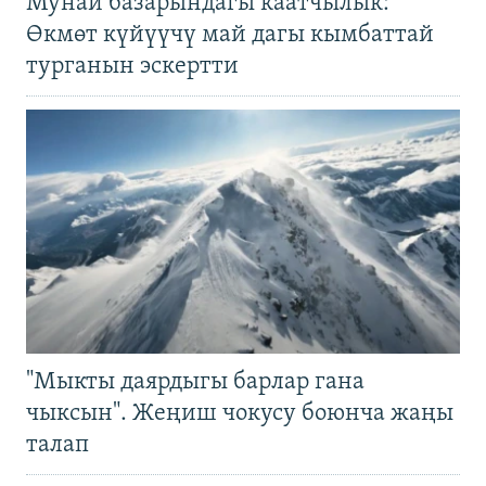
Мунай базарындагы каатчылык:
Өкмөт күйүүчү май дагы кымбаттай
турганын эскертти
"Мыкты даярдыгы барлар гана
чыксын". Жеңиш чокусу боюнча жаңы
талап