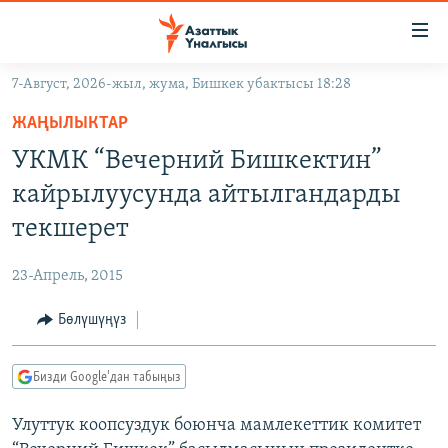
Линктер
Мазмунга
өтүңүз
7-Август, 2026-жыл, жума, Бишкек убактысы 18:28
Навигацияга
ЖАҢЫЛЫКТАР
өтүңүз
ЖАҢЫЛЫКТАР
КЫРГЫЗСТАН
Издөөгө
УКМК “Вечерний Бишкектин”
салыңыз
ДҮЙНӨ
КЫРГЫЗСТАН
кайрылуусунда айтылгандарды
УКРАИНА
САЯСАТ
ДҮЙНӨ
текшерет
АТАЙЫН ИЛИКТӨӨ
ЭКОНОМИКА
БОРБОР АЗИЯ
23-Апрель, 2015
ТВ ПРОГРАММАЛАР
МАДАНИЯТ
Бөлүшүңүз
ПОДКАСТ
БҮГҮН АЗАТТЫКТА
ӨЗГӨЧӨ ПИКИР
ЭКСПЕРТТЕР ТАЛДАЙТ
Бизди Google'дан табыңыз
БИЗ ЖАНА ДҮЙНӨ
Русский
Улуттук коопсуздук боюнча мамлекеттик комитет
ДАНИСТЕ