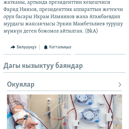
жатканы, артында президенттин кеңешчиси
Фарид Ниязов, президенттик аппараттын жетекчи
орун басары Икрам Илмиянов жана Атамбаевдин
мурдагы жансакчысы Эркин Мамбеталиев турушу
мүмкүн деген божомол айтылган. (BkA)
Бөлүшүңүз
Катталыңыз
Дагы кызыктуу баяндар
Окуялар