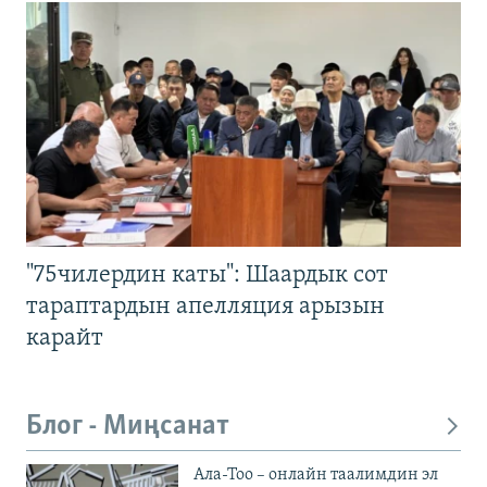
"75чилердин каты": Шаардык сот
тараптардын апелляция арызын
карайт
Блог - Миңсанат
Ала-Тоо – онлайн таалимдин эл