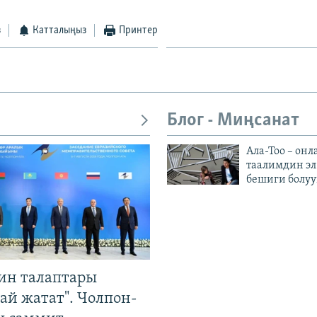
з
Катталыңыз
Принтер
Блог - Миңсанат
Ала-Тоо – онл
таалимдин эл
бешиги болуу
ин талаптары
ай жатат". Чолпон-