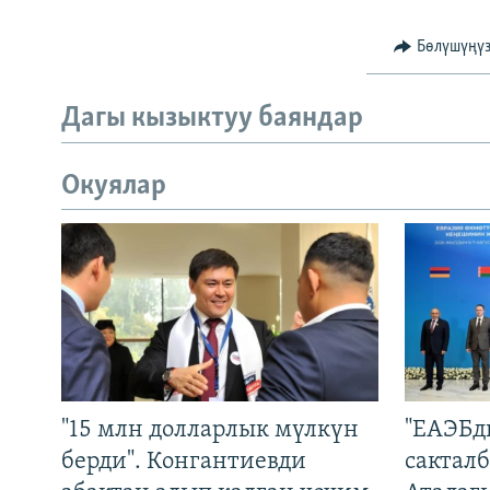
Бөлүшүңү
Дагы кызыктуу баяндар
Окуялар
"15 млн долларлык мүлкүн
"ЕАЭБд
берди". Конгантиевди
сакталб