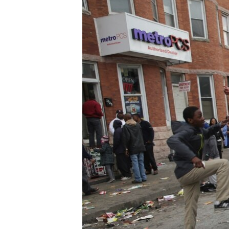
ЭЖЕ-СИҢДИЛЕР
АЗАТТЫК+
ЫҢГАЙСЫЗ СУРООЛОР