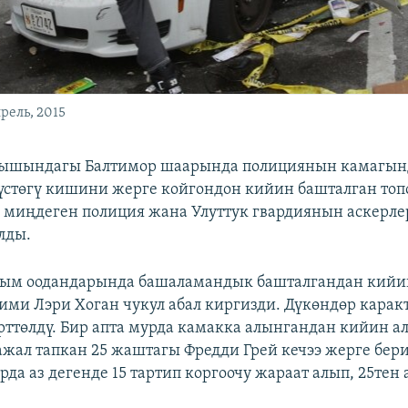
рель, 2015
шындагы Балтимор шаарында полициянын камагынд
түстөгү кишини жерге койгондон кийин башталган топ
н миңдеген полиция жана Улуттук гвардиянын аскерле
лды.
ым оодандарында башаламандык башталгандан кийи
ми Лэри Хоган чукул абал киргизди. Дүкөндөр каракт
ттөлдү. Бир апта мурда камакка алынгандан кийин а
жал тапкан 25 жаштагы Фредди Грей кечээ жерге бери
да аз дегенде 15 тартип коргоочу жараат алып, 25те