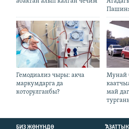
абактан алып калган чечим
Атадаг
Пашин
Гемодиализ чыры: акча
Мунай 
маркумдарга да
каатчы
которулганбы?
май да
турган
БИЗ ЖӨНҮНДӨ
"АЗАТТЫ