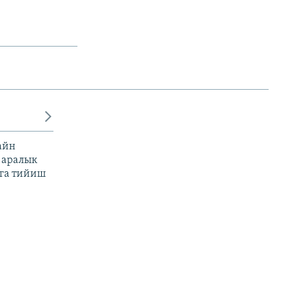
айн
 аралык
га тийиш