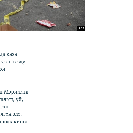
а каза
олоң-тозду
ри
н Мэрилэнд
алып, үй,
лган
лген эле.
н ашык киши