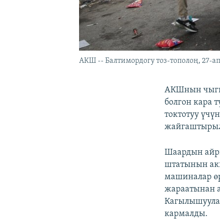
АКШ -- Балтимордогу тоз-тополоң, 27-ап
АКШнын чыгы
болгон кара 
токтотуу үчү
жайгаштыры
Шаардын айр
штатынын аки
машиналар өр
жараатынан а
Кагылышуулар
кармалды.