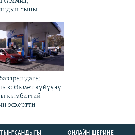
ы саммит,
яндын сыны
базарындагы
лык: Өкмөт күйүүчү
гы кымбаттай
ын эскертти
КТЫН" САНДЫГЫ
ОНЛАЙН ШЕРИНЕ