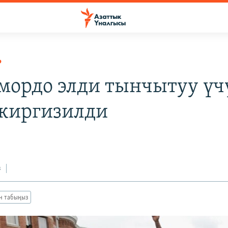
Р
мордо элди тынчытуу үч
 киргизилди
з
ан табыңыз