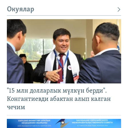
Окуялар
"15 млн долларлык мүлкүн берди".
Конгантиевди абактан алып калган
чечим