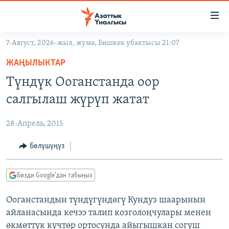
Линктер
Мазмунга
өтүңүз
7-Август, 2026-жыл, жума, Бишкек убактысы 21:07
Навигацияга
ЖАҢЫЛЫКТАР
өтүңүз
ЖАҢЫЛЫКТАР
КЫРГЫЗСТАН
Издөөгө
Түндүк Ооганстанда оор
салыңыз
ДҮЙНӨ
КЫРГЫЗСТАН
салгылаш жүрүп жатат
УКРАИНА
САЯСАТ
ДҮЙНӨ
28-Апрель, 2015
АТАЙЫН ИЛИКТӨӨ
ЭКОНОМИКА
БОРБОР АЗИЯ
ТВ ПРОГРАММАЛАР
Бөлүшүңүз
МАДАНИЯТ
ПОДКАСТ
БҮГҮН АЗАТТЫКТА
Бизди Google'дан табыңыз
ӨЗГӨЧӨ ПИКИР
ЭКСПЕРТТЕР ТАЛДАЙТ
Ооганстандын түндүгүндөгү Кундуз шаарынын
БИЗ ЖАНА ДҮЙНӨ
Русский
айланасында кечээ талип козголоңчулары менен
ДАНИСТЕ
өкмөттүк күчтөр ортосунда айыгышкан согуш