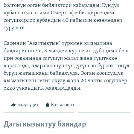
болгонун ооган бийликтери кабарлады. Кундуз
ОНЛАЙН ШЕРИНЕ
ЭЖЕ-СИҢДИЛЕР
дубанынын акими Омер Сафи билдиргендей,
АЗАТТЫК+
согушкерлер дубандын 40 пайызын көзөмөлдөп
ЫҢГАЙСЫЗ СУРООЛОР
турушат.
Сафинин "Азаттыктын" түркмөн кызматына
ЭЕ/АРнун бардык сайттары
билдиришинче, 3 миңдей куралчан дубандын беш
ири ооданында согушуп жатат жана түштүккө
караганда, алар өлкөнүн түндүгүнө көбүрөөк көңүл
буруп жатышканы байкалууда. Ооган коопсуздук
кызматынын сегиз өкүлү жана 20 чакты согушкер
окко учкандыгы маалымдалды.
Бөлүшүңүз
Катталыңыз
Дагы кызыктуу баяндар