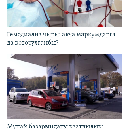
Гемодиализ чыры: акча маркумдарга
да которулганбы?
Мунай базарындагы каатчылык: