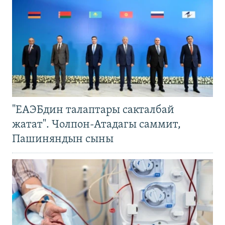
"ЕАЭБдин талаптары сакталбай
жатат". Чолпон-Атадагы саммит,
Пашиняндын сыны