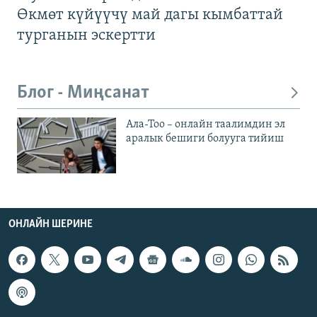
Өкмөт күйүүчү май дагы кымбаттай
турганын эскертти
Блог - Миңсанат
Ала-Тоо – онлайн таалимдин эл
аралык бешиги болууга тийиш
ОНЛАЙН ШЕРИНЕ