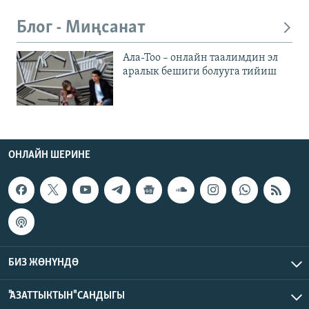
Блог - Миңсанат
Ала-Тоо – онлайн таалимдин эл
аралык бешиги болууга тийиш
ОНЛАЙН ШЕРИНЕ
БИЗ ЖӨНҮНДӨ
"АЗАТТЫКТЫН" САНДЫГЫ