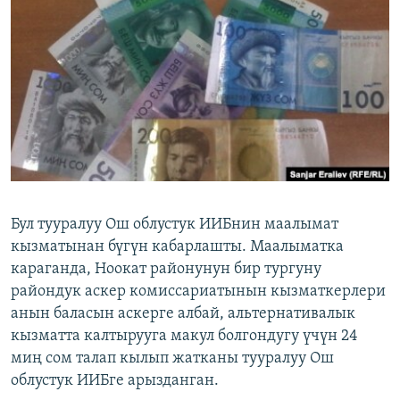
ОНЛАЙН ШЕРИНЕ
ЭЖЕ-СИҢДИЛЕР
АЗАТТЫК+
ЫҢГАЙСЫЗ СУРООЛОР
ЭЕ/АРнун бардык сайттары
Бул тууралуу Ош облустук ИИБнин маалымат
кызматынан бүгүн кабарлашты. Маалыматка
караганда, Ноокат районунун бир тургуну
райондук аскер комиссариатынын кызматкерлери
анын баласын аскерге албай, альтернативалык
кызматта калтырууга макул болгондугу үчүн 24
миң сом талап кылып жатканы тууралуу Ош
облустук ИИБге арызданган.