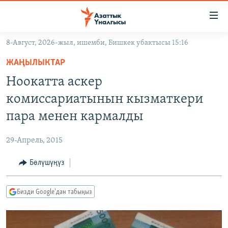
Линктер
Мазмунга
өтүңүз
8-Август, 2026-жыл, ишемби, Бишкек убактысы 15:16
Навигацияга
ЖАҢЫЛЫКТАР
өтүңүз
ЖАҢЫЛЫКТАР
КЫРГЫЗСТАН
Издөөгө
Ноокатта аскер
салыңыз
ДҮЙНӨ
КЫРГЫЗСТАН
комиссариатынын кызматкери
УКРАИНА
САЯСАТ
ДҮЙНӨ
пара менен кармалды
АТАЙЫН ИЛИКТӨӨ
ЭКОНОМИКА
БОРБОР АЗИЯ
29-Апрель, 2015
ТВ ПРОГРАММАЛАР
МАДАНИЯТ
Бөлүшүңүз
ПОДКАСТ
БҮГҮН АЗАТТЫКТА
ӨЗГӨЧӨ ПИКИР
ЭКСПЕРТТЕР ТАЛДАЙТ
Бизди Google'дан табыңыз
БИЗ ЖАНА ДҮЙНӨ
Русский
ДАНИСТЕ