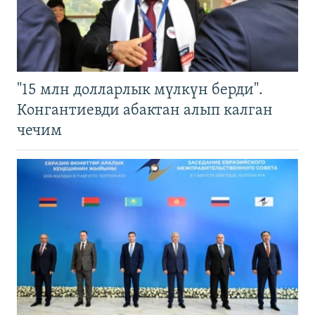
"15 млн долларлык мүлкүн берди".
Конгантиевди абактан алып калган
чечим