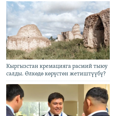
Кыргызстан кремацияга расмий тыюу
салды. Өлкөдө көрүстөн жетиштүүбү?