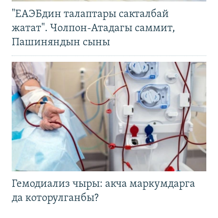
"ЕАЭБдин талаптары сакталбай
жатат". Чолпон-Атадагы саммит,
Пашиняндын сыны
Гемодиализ чыры: акча маркумдарга
да которулганбы?