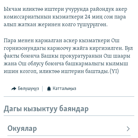
Ыкчам иликтөө иштери учурунда райондук акер
комиссариатынын кызматкери 24 миң сом пара
алып жаткан жеринен колго түшүрүлгөн.
Пара менен кармалган аскер кызматкери Ош
горнизонундагы кармоочу жайга киргизилген. Бул
факты боюнча Башкы прокуратуранын Ош шаары
жана Ош облусу боюнча башкармалыгы кылмыш
ишин козгоп, иликтөө иштерин баштады.(YI)
Бөлүшүңүз
Катталыңыз
Дагы кызыктуу баяндар
Окуялар