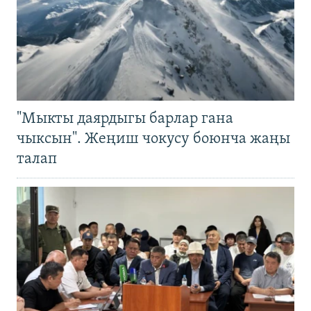
"Мыкты даярдыгы барлар гана
чыксын". Жеңиш чокусу боюнча жаңы
талап