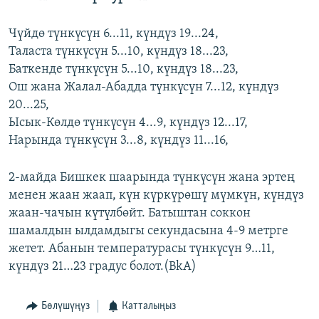
Чүйдө түнкүсүн 6...11, күндүз 19...24,
Таласта түнкүсүн 5...10, күндүз 18...23,
Баткенде түнкүсүн 5...10, күндүз 18...23,
Ош жана Жалал-Абадда түнкүсүн 7...12, күндүз
20...25,
Ысык-Көлдө түнкүсүн 4...9, күндүз 12...17,
Нарында түнкүсүн 3...8, күндүз 11...16,
2-майда Бишкек шаарында түнкүсүн жана эртең
менен жаан жаап, күн күркүрөшү мүмкүн, күндүз
жаан-чачын күтүлбөйт. Батыштан соккон
шамалдын ылдамдыгы секундасына 4-9 метрге
жетет. Абанын температурасы түнкүсүн 9…11,
күндүз 21…23 градус болот.(BkA)
Бөлүшүңүз
Катталыңыз