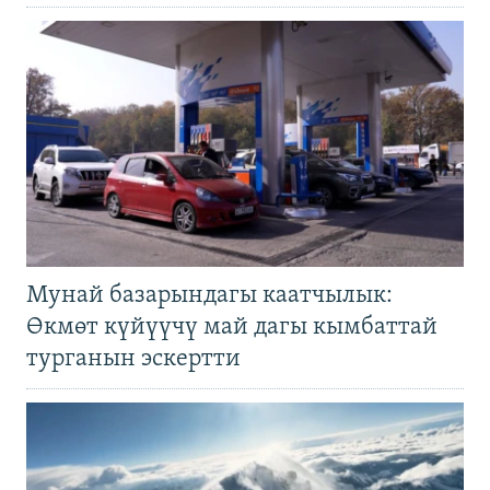
Мунай базарындагы каатчылык:
Өкмөт күйүүчү май дагы кымбаттай
турганын эскертти