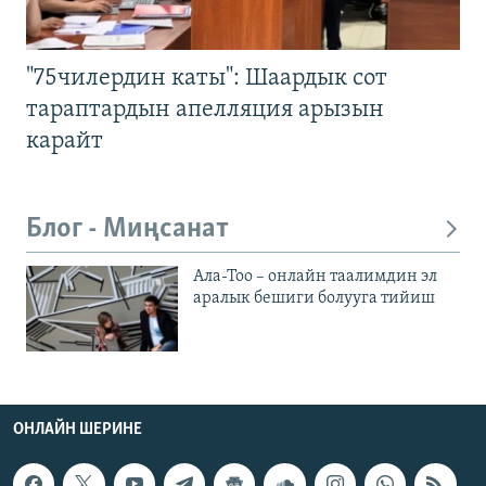
"75чилердин каты": Шаардык сот
тараптардын апелляция арызын
карайт
Блог - Миңсанат
Ала-Тоо – онлайн таалимдин эл
аралык бешиги болууга тийиш
ОНЛАЙН ШЕРИНЕ