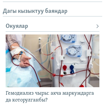
Дагы кызыктуу баяндар
Окуялар
Гемодиализ чыры: акча маркумдарга
да которулганбы?