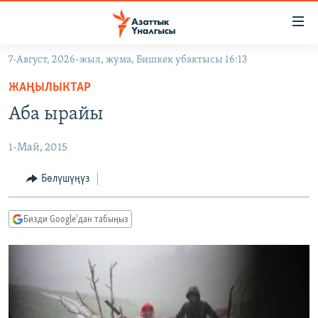
Линктер
Мазмунга
өтүңүз
7-Август, 2026-жыл, жума, Бишкек убактысы 16:13
Навигацияга
ЖАҢЫЛЫКТАР
өтүңүз
ЖАҢЫЛЫКТАР
КЫРГЫЗСТАН
Издөөгө
Аба ырайы
салыңыз
ДҮЙНӨ
КЫРГЫЗСТАН
1-Май, 2015
УКРАИНА
САЯСАТ
ДҮЙНӨ
АТАЙЫН ИЛИКТӨӨ
ЭКОНОМИКА
БОРБОР АЗИЯ
Бөлүшүңүз
ТВ ПРОГРАММАЛАР
МАДАНИЯТ
Бизди Google'дан табыңыз
ПОДКАСТ
БҮГҮН АЗАТТЫКТА
ӨЗГӨЧӨ ПИКИР
ЭКСПЕРТТЕР ТАЛДАЙТ
БИЗ ЖАНА ДҮЙНӨ
Русский
ДАНИСТЕ