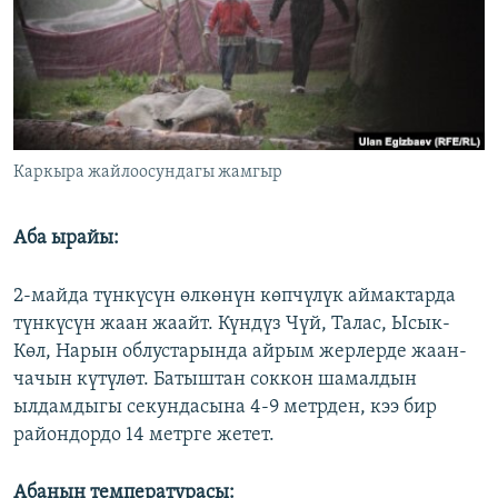
ОНЛАЙН ШЕРИНЕ
ЭЖЕ-СИҢДИЛЕР
АЗАТТЫК+
ЫҢГАЙСЫЗ СУРООЛОР
ЭЕ/АРнун бардык сайттары
Каркыра жайлоосундагы жамгыр
Аба ырайы:
2-майда түнкүсүн өлкөнүн көпчүлүк аймактарда
түнкүсүн жаан жаайт. Күндүз Чүй, Талас, Ысык-
Көл, Нарын облустарында айрым жерлерде жаан-
чачын күтүлөт. Батыштан соккон шамалдын
ылдамдыгы секундасына 4-9 метрден, кээ бир
райондордо 14 метрге жетет.
Абанын температурасы: