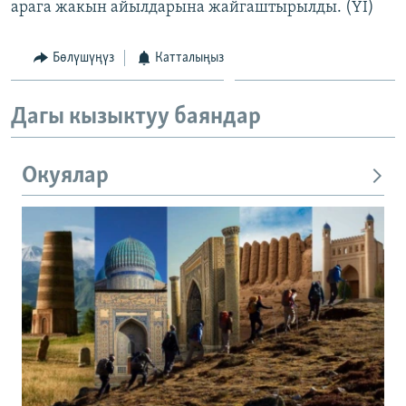
арага жакын айылдарына жайгаштырылды. (YI)
Бөлүшүңүз
Катталыңыз
Дагы кызыктуу баяндар
Окуялар