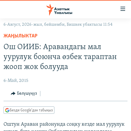
Линктер
Мазмунга
өтүңүз
6-Август, 2026-жыл, бейшемби, Бишкек убактысы 11:54
Навигацияга
ЖАҢЫЛЫКТАР
өтүңүз
ЖАҢЫЛЫКТАР
КЫРГЫЗСТАН
Издөөгө
Ош ОИИБ: Аравандагы мал
салыңыз
ДҮЙНӨ
КЫРГЫЗСТАН
уурулук боюнча өзбек тараптан
УКРАИНА
САЯСАТ
ДҮЙНӨ
жооп жок болууда
АТАЙЫН ИЛИКТӨӨ
ЭКОНОМИКА
БОРБОР АЗИЯ
6-Май, 2015
ТВ ПРОГРАММАЛАР
МАДАНИЯТ
Бөлүшүңүз
ПОДКАСТ
БҮГҮН АЗАТТЫКТА
ӨЗГӨЧӨ ПИКИР
ЭКСПЕРТТЕР ТАЛДАЙТ
Бизди Google'дан табыңыз
БИЗ ЖАНА ДҮЙНӨ
Русский
Оштун Араван районунда соңку кезде мал уурулук
ДАНИСТЕ