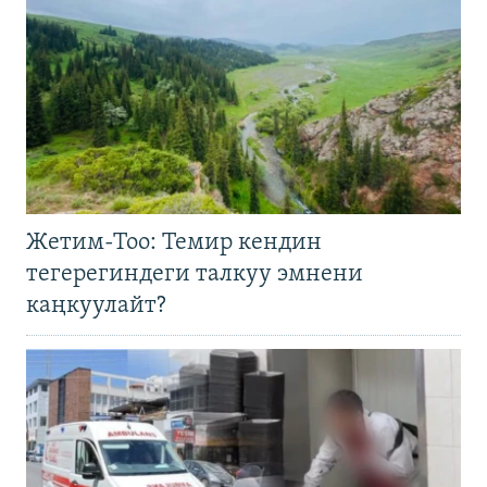
Жетим-Тоо: Темир кендин
тегерегиндеги талкуу эмнени
каңкуулайт?