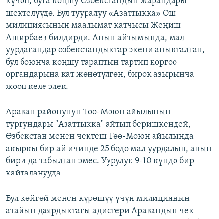
күчөп, буга коңшу Өзбекстандын жарандары
ОНЛАЙН ШЕРИНЕ
ЭЖЕ-СИҢДИЛЕР
шектелүүдө. Бул тууралуу «Азаттыкка» Ош
милициясынын маалымат катчысы Жеңиш
АЗАТТЫК+
Аширбаев билдирди. Анын айтымында, мал
ЫҢГАЙСЫЗ СУРООЛОР
уурдагандар өзбекстандыктар экени аныкталган,
бул боюнча коңшу тараптын тартип коргоо
органдарына кат жөнөтүлгөн, бирок азырынча
ЭЕ/АРнун бардык сайттары
жооп келе элек.
Араван районунун Төө-Моюн айылынын
тургундары "Азаттыкка" айтып беришкендей,
Өзбекстан менен чектеш Төө-Моюн айылында
акыркы бир ай ичинде 25 бодо мал уурдалып, анын
бири да табылган эмес. Уурулук 9-10 күндө бир
кайталанууда.
Бул көйгөй менен күрөшүү үчүн милициянын
атайын даярдыктагы адистери Аравандын чек