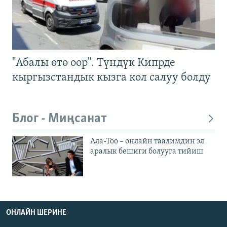
"Абалы өтө оор". Түндүк Кипрде
кыргызстандык кызга кол салуу болду
Блог - Миңсанат
Ала-Тоо – онлайн таалимдин эл
аралык бешиги болууга тийиш
ОНЛАЙН ШЕРИНЕ