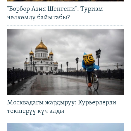
"Борбор Азия Шенгени": Туризм
чөлкөмдү байытабы?
Москвадагы жардыруу: Курьерлерди
текшерүү күч алды