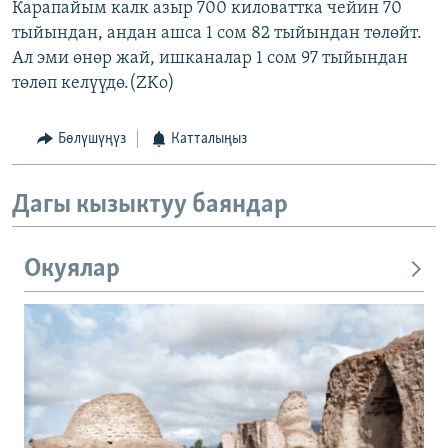
Карапайым калк азыр 700 киловаттка чейин 70
тыйындан, андан ашса 1 сом 82 тыйындан төлөйт.
Ал эми өнөр жай, ишканалар 1 сом 97 тыйындан
төлөп келүүдө.(ZKo)
Бөлүшүңүз
Катталыңыз
Дагы кызыктуу баяндар
Окуялар