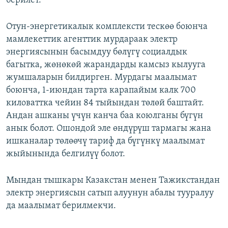
берилет.
Отун-энергетикалык комплексти тескөө боюнча
мамлекеттик агенттик мурдараак электр
энергиясынын басымдуу бөлүгү социалдык
багытка, жөнөкөй жарандарды камсыз кылууга
жумшаларын билдирген. Мурдагы маалымат
боюнча, 1-июндан тарта карапайым калк 700
киловаттка чейин 84 тыйындан төлөй баштайт.
Андан ашканы үчүн канча баа коюлганы бүгүн
анык болот. Ошондой эле өндүрүш тармагы жана
ишканалар төлөөчү тариф да бүгүнкү маалымат
жыйынында белгилүү болот.
Мындан тышкары Казакстан менен Тажикстандан
электр энергиясын сатып алуунун абалы тууралуу
да маалымат берилмекчи.