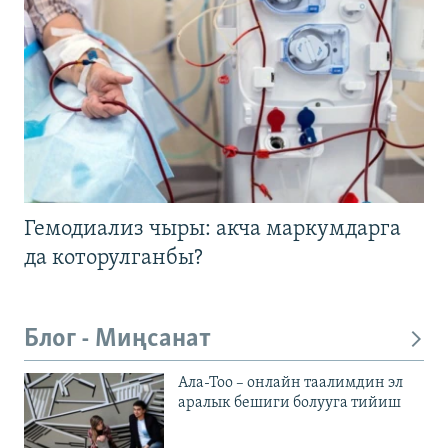
Гемодиализ чыры: акча маркумдарга
да которулганбы?
Блог - Миңсанат
Ала-Тоо – онлайн таалимдин эл
аралык бешиги болууга тийиш