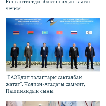
Конгантиевди абактан алып калган
чечим
"ЕАЭБдин талаптары сакталбай
жатат". Чолпон-Атадагы саммит,
Пашиняндын сыны