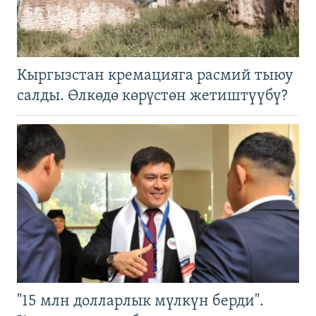
Кыргызстан кремацияга расмий тыюу
салды. Өлкөдө көрүстөн жетиштүүбү?
"15 млн долларлык мүлкүн берди".