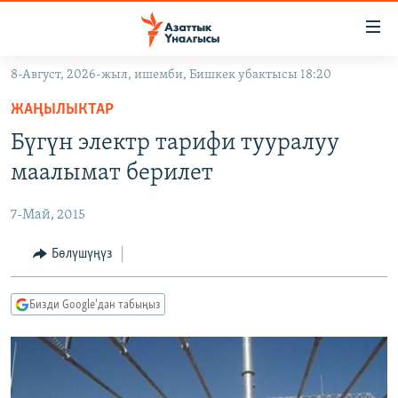
Линктер
Мазмунга
өтүңүз
8-Август, 2026-жыл, ишемби, Бишкек убактысы 18:20
Навигацияга
ЖАҢЫЛЫКТАР
өтүңүз
ЖАҢЫЛЫКТАР
КЫРГЫЗСТАН
Издөөгө
Бүгүн электр тарифи тууралуу
салыңыз
ДҮЙНӨ
КЫРГЫЗСТАН
маалымат берилет
УКРАИНА
САЯСАТ
ДҮЙНӨ
7-Май, 2015
АТАЙЫН ИЛИКТӨӨ
ЭКОНОМИКА
БОРБОР АЗИЯ
ТВ ПРОГРАММАЛАР
Бөлүшүңүз
МАДАНИЯТ
ПОДКАСТ
БҮГҮН АЗАТТЫКТА
Бизди Google'дан табыңыз
ӨЗГӨЧӨ ПИКИР
ЭКСПЕРТТЕР ТАЛДАЙТ
БИЗ ЖАНА ДҮЙНӨ
Русский
ДАНИСТЕ