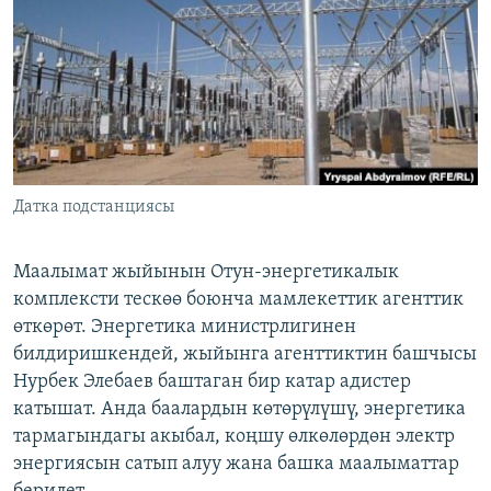
ОНЛАЙН ШЕРИНЕ
ЭЖЕ-СИҢДИЛЕР
АЗАТТЫК+
ЫҢГАЙСЫЗ СУРООЛОР
ЭЕ/АРнун бардык сайттары
Датка подстанциясы
Маалымат жыйынын Отун-энергетикалык
комплексти тескөө боюнча мамлекеттик агенттик
өткөрөт. Энергетика министрлигинен
билдиришкендей, жыйынга агенттиктин башчысы
Нурбек Элебаев баштаган бир катар адистер
катышат. Анда баалардын көтөрүлүшү, энергетика
тармагындагы акыбал, коңшу өлкөлөрдөн электр
энергиясын сатып алуу жана башка маалыматтар