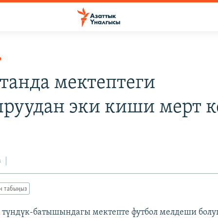
Р
танда мектептеги
руудан эки киши мерт к
з
ан табыңыз
 түндүк-батышындагы мектепте футбол мелдеши болу