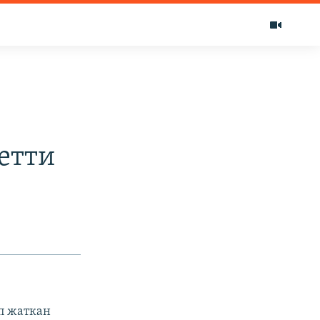
етти
п жаткан