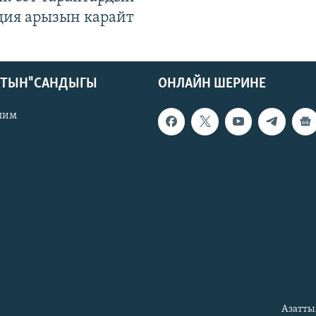
ция арызын карайт
КТЫН" САНДЫГЫ
ОНЛАЙН ШЕРИНЕ
лим
Азатты