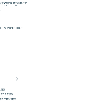
ыгууга аракет
к
өн мектепке
айн
 аралык
га тийиш