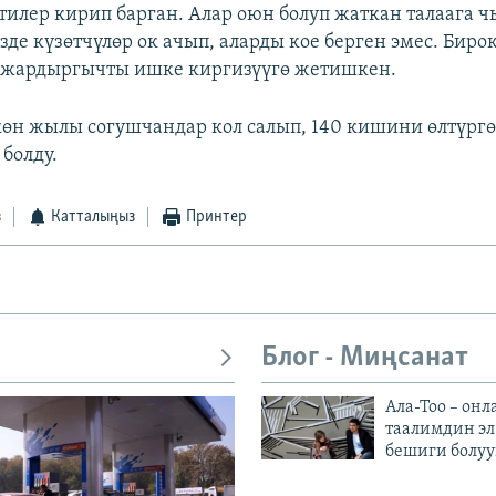
тилер кирип барган. Алар оюн болуп жаткан талаага ч
де күзөтчүлөр ок ачып, аларды кое берген эмес. Биро
 жардыргычты ишке киргизүүгө жетишкен.
өн жылы согушчандар кол салып, 140 кишини өлтүрг
болду.
з
Катталыңыз
Принтер
Блог - Миңсанат
Ала-Тоо – онл
таалимдин эл
бешиги болуу