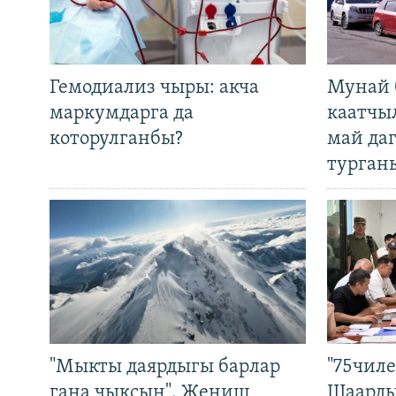
Гемодиализ чыры: акча
Мунай 
маркумдарга да
каатчы
которулганбы?
май да
турган
"Мыкты даярдыгы барлар
"75чиле
гана чыксын". Жеңиш
Шаарды