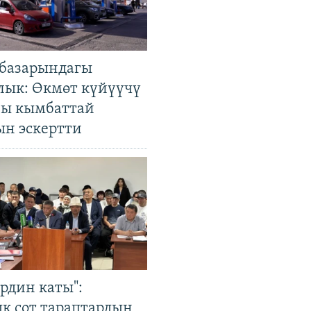
базарындагы
лык: Өкмөт күйүүчү
гы кымбаттай
ын эскертти
рдин каты":
к сот тараптардын