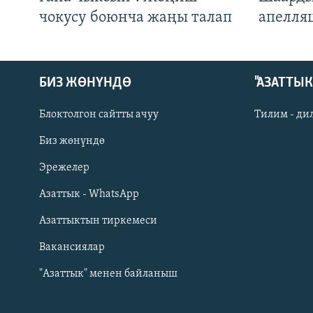
чокусу боюнча жаңы талап
апелля
БИЗ ЖӨНҮНДӨ
"АЗАТТЫ
Блоктолгон сайтты ачуу
Тилим - ди
Биз жөнүндө
Русский
Эрежелер
Азаттык - WhatsApp
ОНЛАЙН ШЕРИНЕ
Азаттыктын тиркемеси
Вакансиялар
"Азаттык" менен байланыш
ЭЕ/АРнун бардык сайттары