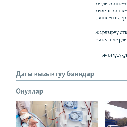
ЭЖЕ-СИҢДИЛЕР
кезде жанкеч
кылышкан кез
АЗАТТЫК+
жанкечтилер
ЫҢГАЙСЫЗ СУРООЛОР
Жардыруу өтк
жакын жерде 
Бөлүшүңү
Дагы кызыктуу баяндар
Окуялар