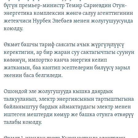
бүгүн премьер-министр Темир Сариевдин Отун-
ОНЛАЙН ШЕРИНЕ
ЭЖЕ-СИҢДИЛЕР
энергетика комплексин жөнгө салуу агенттигинин
АЗАТТЫК+
жетекчиси Нурбек Элебаев менен жолугушуусунда
ЫҢГАЙСЫЗ СУРООЛОР
коюлду.
Өкмөт башчы тариф саясаты ачык жүргүзүлүүсү
ЭЕ/АРнун бардык сайттары
керектигин, ар бир жаран суу сактагычтагы суунун
көлөмүн, импортко канча энергия келип
жатканын, баа кантип эсептелерин билүүсү зарыл
экенин баса белгиледи.
Ошондой эле жолугушууда кышка даярдык
талкууланып, электр энергиясынын тартыштыгына
байланыштуу бардык аймактардагы электр менен
иштеген мештерди көмүр же башка отунга өткөрүү
талабы коюлду.