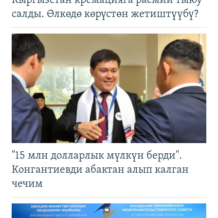
Кыргызстан кремацияга расмий тыюу
салды. Өлкөдө көрүстөн жетиштүүбү?
"15 млн долларлык мүлкүн берди".
Конгантиевди абактан алып калган
чечим