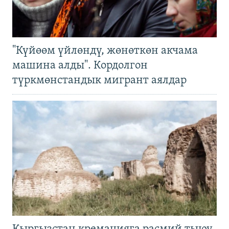
"Күйөөм үйлөндү, жөнөткөн акчама
машина алды". Кордолгон
түркмөнстандык мигрант аялдар