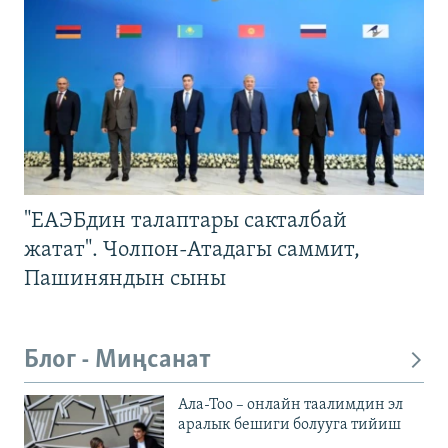
"ЕАЭБдин талаптары сакталбай
жатат". Чолпон-Атадагы саммит,
Пашиняндын сыны
Блог - Миңсанат
Ала-Тоо – онлайн таалимдин эл
аралык бешиги болууга тийиш