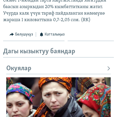
Өкмөт 1-июндан тарта Кыргызстанда электрдин
баасын азыркыдан 20% кымбаттатканы жатат.
Учурда калк үчүн тариф пайдаланган көлөмүнө
жараша 1 киловаттына 0,7-2,05 сом. (RK)
Бөлүшүңүз
Катталыңыз
Дагы кызыктуу баяндар
Окуялар