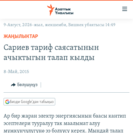
Линктер
Мазмунга
өтүңүз
9-Август, 2026-жыл, жекшемби, Бишкек убактысы 14:49
Навигацияга
ЖАҢЫЛЫКТАР
өтүңүз
ЖАҢЫЛЫКТАР
КЫРГЫЗСТАН
Издөөгө
Сариев тариф саясатынын
салыңыз
ДҮЙНӨ
КЫРГЫЗСТАН
ачыктыгын талап кылды
УКРАИНА
САЯСАТ
ДҮЙНӨ
8-Май, 2015
АТАЙЫН ИЛИКТӨӨ
ЭКОНОМИКА
БОРБОР АЗИЯ
ТВ ПРОГРАММАЛАР
Бөлүшүңүз
МАДАНИЯТ
ПОДКАСТ
БҮГҮН АЗАТТЫКТА
Бизди Google'дан табыңыз
ӨЗГӨЧӨ ПИКИР
ЭКСПЕРТТЕР ТАЛДАЙТ
Ар бир жаран электр энергиясынын баасы кантип
БИЗ ЖАНА ДҮЙНӨ
Русский
эсептелери тууралуу так маалымат алуу
ДАНИСТЕ
мүмкүнчүлүгүнө ээ болуусу керек. Мындай талап