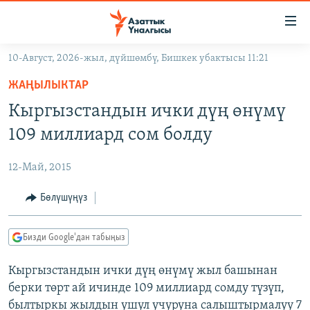
Линктер
Мазмунга
өтүңүз
10-Август, 2026-жыл, дүйшөмбү, Бишкек убактысы 11:21
Навигацияга
ЖАҢЫЛЫКТАР
өтүңүз
ЖАҢЫЛЫКТАР
КЫРГЫЗСТАН
Издөөгө
Кыргызстандын ички дүң өнүмү
салыңыз
ДҮЙНӨ
КЫРГЫЗСТАН
109 миллиард сом болду
УКРАИНА
САЯСАТ
ДҮЙНӨ
12-Май, 2015
АТАЙЫН ИЛИКТӨӨ
ЭКОНОМИКА
БОРБОР АЗИЯ
ТВ ПРОГРАММАЛАР
Бөлүшүңүз
МАДАНИЯТ
ПОДКАСТ
БҮГҮН АЗАТТЫКТА
Бизди Google'дан табыңыз
ӨЗГӨЧӨ ПИКИР
ЭКСПЕРТТЕР ТАЛДАЙТ
Кыргызстандын ички дүң өнүмү жыл башынан
БИЗ ЖАНА ДҮЙНӨ
Русский
берки төрт ай ичинде 109 миллиард сомду түзүп,
ДАНИСТЕ
былтыркы жылдын ушул учуруна салыштырмалуу 7