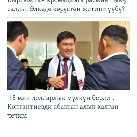
Кыргызстан кремацияга расмий тыюу
салды. Өлкөдө көрүстөн жетиштүүбү?
"15 млн долларлык мүлкүн берди".
Конгантиевди абактан алып калган
чечим