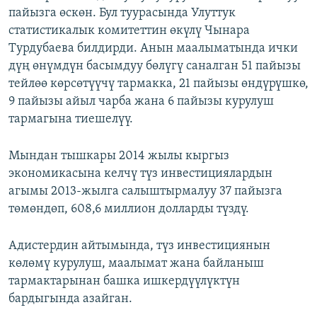
пайызга өскөн. Бул туурасында Улуттук
ОНЛАЙН ШЕРИНЕ
ЭЖЕ-СИҢДИЛЕР
статистикалык комитеттин өкүлү Чынара
АЗАТТЫК+
Турдубаева билдирди. Анын маалыматында ички
ЫҢГАЙСЫЗ СУРООЛОР
дүң өнүмдүн басымдуу бөлүгү саналган 51 пайызы
тейлөө көрсөтүүчү тармакка, 21 пайызы өндүрүшкө,
9 пайызы айыл чарба жана 6 пайызы курулуш
ЭЕ/АРнун бардык сайттары
тармагына тиешелүү.
Мындан тышкары 2014 жылы кыргыз
экономикасына келчү түз инвестициялардын
агымы 2013-жылга салыштырмалуу 37 пайызга
төмөндөп, 608,6 миллион долларды түздү.
Адистердин айтымында, түз инвестициянын
көлөмү курулуш, маалымат жана байланыш
тармактарынан башка ишкердүүлүктүн
бардыгында азайган.