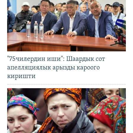
"75чилердин иши": Шаардык сот
апелляциялык арызды кароого
киришти