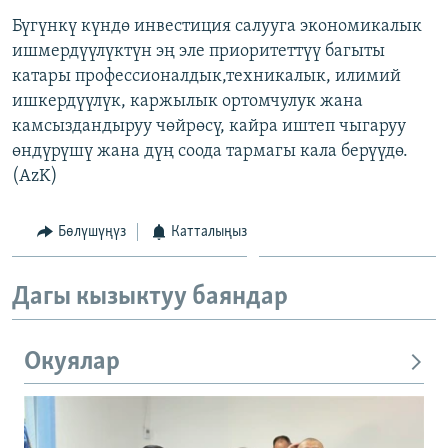
Бүгүнкү күндө инвестиция салууга экономикалык
ишмердүүлүктүн эң эле приоритеттүү багыты
катары профессионалдык,техникалык, илимий
ишкердүүлүк, каржылык ортомчулук жана
камсыздандыруу чөйрөсү, кайра иштеп чыгаруу
өндүрүшү жана дүң соода тармагы кала берүүдө.
(AzK)
Бөлүшүңүз
Катталыңыз
Дагы кызыктуу баяндар
Окуялар