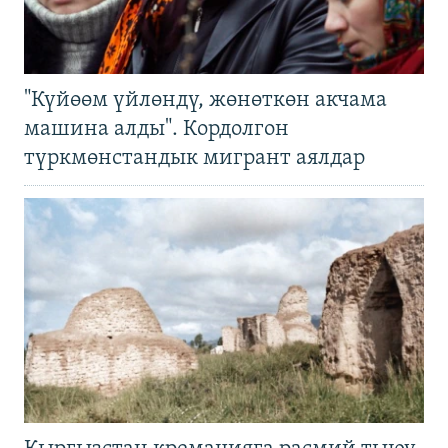
"Күйөөм үйлөндү, жөнөткөн акчама
машина алды". Кордолгон
түркмөнстандык мигрант аялдар