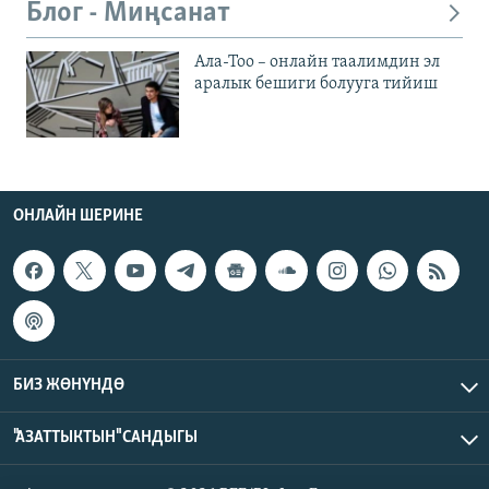
Блог - Миңсанат
Ала-Тоо – онлайн таалимдин эл
аралык бешиги болууга тийиш
ОНЛАЙН ШЕРИНЕ
БИЗ ЖӨНҮНДӨ
"АЗАТТЫКТЫН" САНДЫГЫ