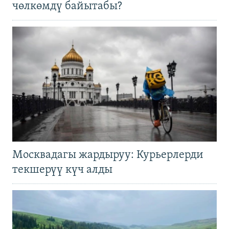
чөлкөмдү байытабы?
Москвадагы жардыруу: Курьерлерди
текшерүү күч алды