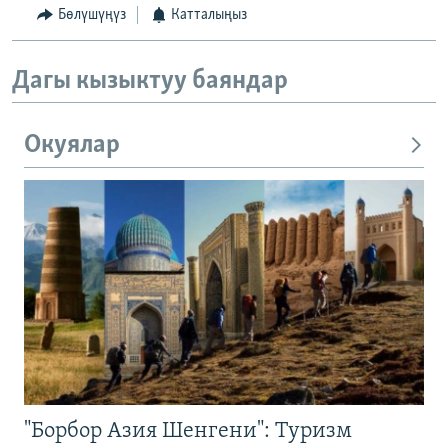
Бөлүшүңүз
Катталыңыз
Дагы кызыктуу баяндар
Окуялар
"Борбор Азия Шенгени": Туризм