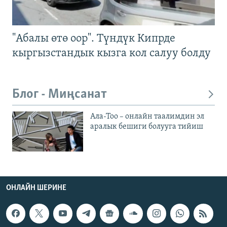
"Абалы өтө оор". Түндүк Кипрде
кыргызстандык кызга кол салуу болду
Блог - Миңсанат
Ала-Тоо – онлайн таалимдин эл
аралык бешиги болууга тийиш
ОНЛАЙН ШЕРИНЕ