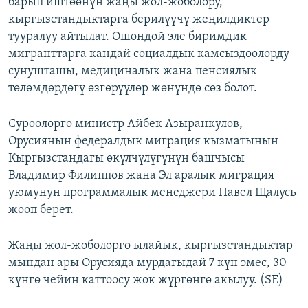
барып иштөөнүн жаңы жол-жоболору,
кыргызстандыктарга берилүүчү жеңилдиктер
тууралуу айтылат. Ошондой эле биримдик
мигранттарга кандай социалдык камсыздоолорду
сунушташы, медициналык жана пенсиялык
төлөмдөрдөгү өзгөрүүлөр жөнүндө сөз болот.
Суроолорго министр Айбек Азыранкулов,
Орусиянын федералдык миграция кызматынын
Кыргызстандагы өкүлчүлүгүнүн башчысы
Владимир Филиппов жана Эл аралык миграция
уюмунун программалык менеджери Павел Щалусь
жооп берет.
Жаңы жол-жоболорго ылайык, кыргызстандыктар
мындан ары Орусияда мурдагыдай 7 күн эмес, 30
күнгө чейин каттоосу жок жүргөнгө акылуу. (SE)