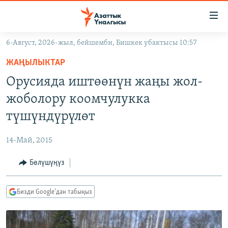
Линктер
Мазмунга
өтүңүз
6-Август, 2026-жыл, бейшемби, Бишкек убактысы 10:57
Навигацияга
ЖАҢЫЛЫКТАР
өтүңүз
ЖАҢЫЛЫКТАР
КЫРГЫЗСТАН
Издөөгө
Орусияда иштөөнүн жаңы жол-
салыңыз
ДҮЙНӨ
КЫРГЫЗСТАН
жоболору коомчулукка
УКРАИНА
САЯСАТ
ДҮЙНӨ
түшүндүрүлөт
АТАЙЫН ИЛИКТӨӨ
ЭКОНОМИКА
БОРБОР АЗИЯ
14-Май, 2015
ТВ ПРОГРАММАЛАР
МАДАНИЯТ
Бөлүшүңүз
ПОДКАСТ
БҮГҮН АЗАТТЫКТА
ӨЗГӨЧӨ ПИКИР
ЭКСПЕРТТЕР ТАЛДАЙТ
Бизди Google'дан табыңыз
БИЗ ЖАНА ДҮЙНӨ
Русский
ДАНИСТЕ