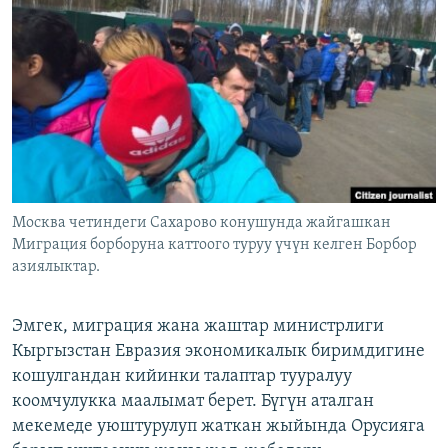
ОНЛАЙН ШЕРИНЕ
ЭЖЕ-СИҢДИЛЕР
АЗАТТЫК+
ЫҢГАЙСЫЗ СУРООЛОР
ЭЕ/АРнун бардык сайттары
Москва четиндеги Сахарово конушунда жайгашкан
Миграция борборуна каттоого туруу үчүн келген Борбор
азиялыктар.
Эмгек, миграция жана жаштар министрлиги
Кыргызстан Евразия экономикалык биримдигине
кошулгандан кийинки талаптар тууралуу
коомчулукка маалымат берет. Бүгүн аталган
мекемеде уюштурулуп жаткан жыйында Орусияга