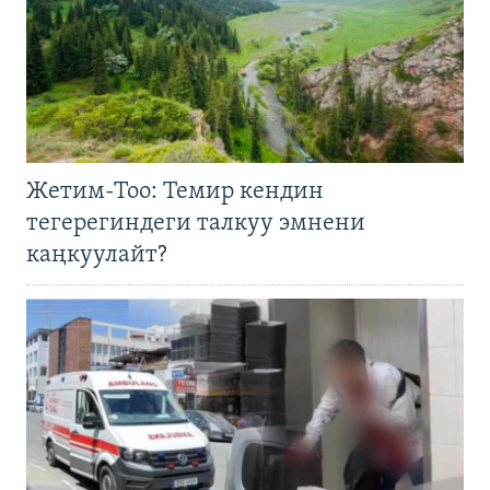
Жетим-Тоо: Темир кендин
тегерегиндеги талкуу эмнени
каңкуулайт?