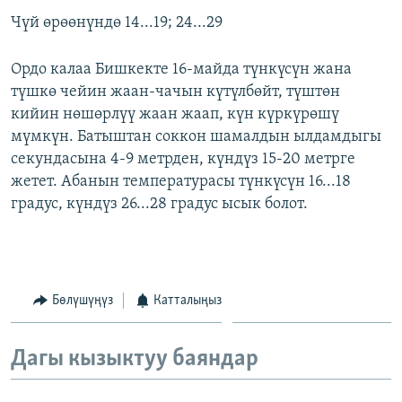
Чүй өрөөнүндө 14...19; 24...29
Ордо калаа Бишкекте 16-майда түнкүсүн жана
түшкө чейин жаан-чачын күтүлбөйт, түштөн
кийин нөшөрлүү жаан жаап, күн күркүрөшү
мүмкүн. Батыштан соккон шамалдын ылдамдыгы
секундасына 4-9 метрден, күндүз 15-20 метрге
жетет. Абанын температурасы түнкүсүн 16...18
градус, күндүз 26...28 градус ысык болот.
Бөлүшүңүз
Катталыңыз
Дагы кызыктуу баяндар