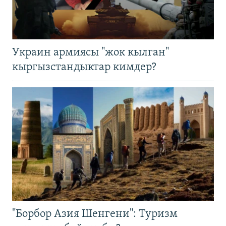
Украин армиясы "жок кылган"
кыргызстандыктар кимдер?
"Борбор Азия Шенгени": Туризм