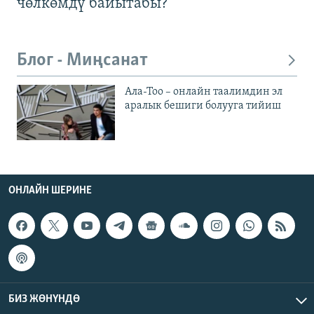
чөлкөмдү байытабы?
Блог - Миңсанат
Ала-Тоо – онлайн таалимдин эл
аралык бешиги болууга тийиш
ОНЛАЙН ШЕРИНЕ
БИЗ ЖӨНҮНДӨ