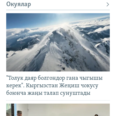
Окуялар
"Толук даяр болгондор гана чыгышы
керек". Кыргызстан Жеңиш чокусу
боюнча жаңы талап сунуштады