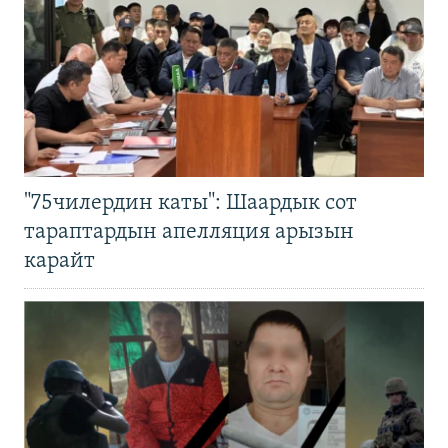
"75чилердин каты": Шаардык сот
тараптардын апелляция арызын
карайт