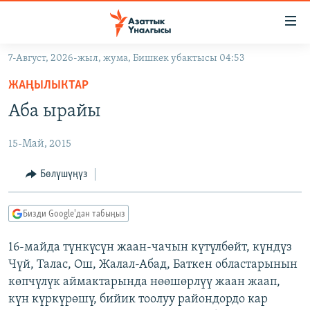
Линктер
Мазмунга
өтүңүз
7-Август, 2026-жыл, жума, Бишкек убактысы 04:53
Навигацияга
ЖАҢЫЛЫКТАР
өтүңүз
ЖАҢЫЛЫКТАР
КЫРГЫЗСТАН
Издөөгө
Аба ырайы
салыңыз
ДҮЙНӨ
КЫРГЫЗСТАН
15-Май, 2015
УКРАИНА
САЯСАТ
ДҮЙНӨ
АТАЙЫН ИЛИКТӨӨ
ЭКОНОМИКА
БОРБОР АЗИЯ
Бөлүшүңүз
ТВ ПРОГРАММАЛАР
МАДАНИЯТ
Бизди Google'дан табыңыз
ПОДКАСТ
БҮГҮН АЗАТТЫКТА
16-майда түнкүсүн жаан-чачын күтүлбөйт, күндүз
ӨЗГӨЧӨ ПИКИР
ЭКСПЕРТТЕР ТАЛДАЙТ
Чүй, Талас, Ош, Жалал-Абад, Баткен областарынын
БИЗ ЖАНА ДҮЙНӨ
көпчүлүк аймактарында нөөшөрлүү жаан жаап,
Русский
күн күркүрөшү, бийик тоолуу райондордо кар
ДАНИСТЕ