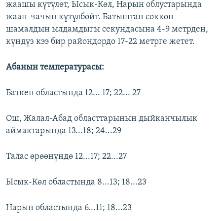
жаашы күтүлөт, Ысык-Көл, Нарын облустарында
ОНЛАЙН ШЕРИНЕ
ЭЖЕ-СИҢДИЛЕР
жаан-чачын күтүлбөйт. Батыштан соккон
АЗАТТЫК+
шамалдын ылдамдыгы секундасына 4-9 метрден,
күндүз кээ бир райондордо 17-22 метрге жетет.
ЫҢГАЙСЫЗ СУРООЛОР
Абанын температурасы:
ЭЕ/АРнун бардык сайттары
Баткен областында 12... 17; 22... 27
Ош, Жалал-Абад областтарынын дыйканчылык
аймактарында 13...18; 24...29
Талас өрөөнүндө 12...17; 22...27
Ысык-Көл областында 8...13; 18...23
Нарын областында 6...11; 18...23