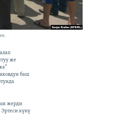
ек.
алап
нтуу же
ка”
маковдун баш
отунда
шык жерди
 Эртеси күнү