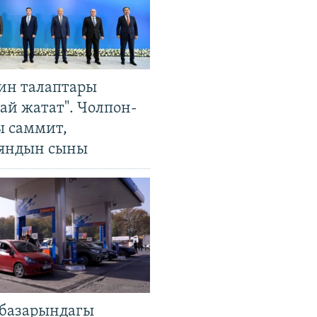
ин талаптары
ай жатат". Чолпон-
ы саммит,
яндын сыны
базарындагы