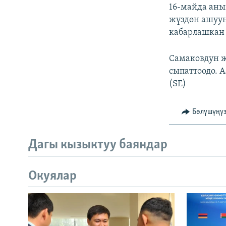
16-майда аны
жүздөн ашуун
кабарлашкан 
Самаковдун 
сыпаттоодо. 
(SE)
Бөлүшүңү
Дагы кызыктуу баяндар
Окуялар