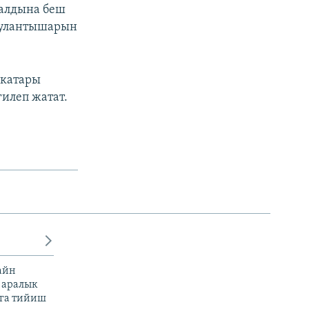
 алдына беш
а улантышарын
 катары
гилеп жатат.
айн
 аралык
га тийиш