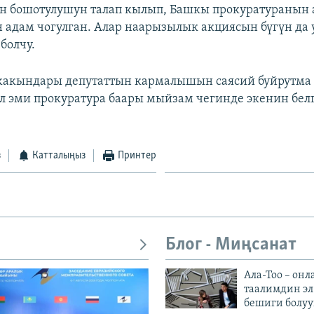
н бошотулушун талап кылып, Башкы прокуратуранын
 адам чогулган. Алар наарызылык акциясын бүгүн д
болчу.
жакындары депутаттын кармалышын саясий буйрутма
Ал эми прокуратура баары мыйзам чегинде экенин бел
з
Катталыңыз
Принтер
Блог - Миңсанат
Ала-Тоо – онл
таалимдин эл
бешиги болуу