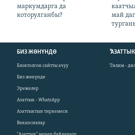
маркумдарга да
каатчы
которулганбы?
май да
турган
БИЗ ЖӨНҮНДӨ
"АЗАТТЫ
Блоктолгон сайтты ачуу
Тилим - ди
Биз жөнүндө
Русский
Эрежелер
Азаттык - WhatsApp
ОНЛАЙН ШЕРИНЕ
Азаттыктын тиркемеси
Вакансиялар
"Азаттык" менен байланыш