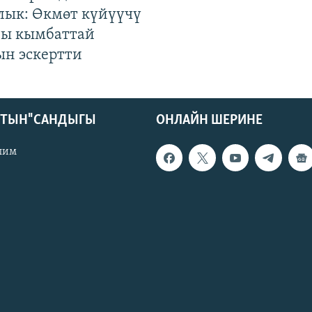
лык: Өкмөт күйүүчү
гы кымбаттай
ын эскертти
КТЫН" САНДЫГЫ
ОНЛАЙН ШЕРИНЕ
лим