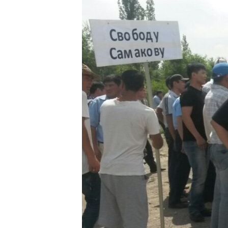
ЭЖЕ-СИҢДИЛЕР
АЗАТТЫК+
ЫҢГАЙСЫЗ СУРООЛОР