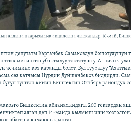
ын алдына наарызылык акциясына чыккандар. 16-май, Бишк
штин депутаты Карганбек Самаковдун бошотулушун т
нчтык митингин убактылуу токтотушту. Акцияны ула
ун чечимине көз каранды болот. Бул тууралуу “Азаттык
асма сөз катчысы Нурдин Дүйшөнбеков билдирди. Са
ы бүгүн түштөн кийин Бишкектин Октбярь райондук с
маковго Бишкектин айланасындагы 260 гектардан а
нчиктеп алган деп 14-майда кылмыш иши козголгон.
гөө абагына камакка алынган.