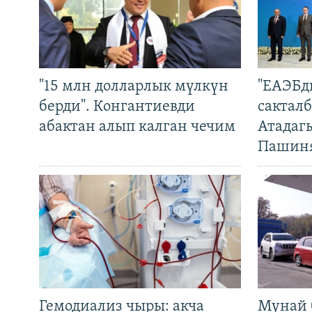
"15 млн долларлык мүлкүн
"ЕАЭБд
берди". Конгантиевди
сакталб
абактан алып калган чечим
Атадаг
Пашин
Гемодиализ чыры: акча
Мунай 