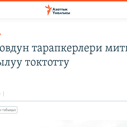
Р
овдун тарапкерлери мит
ылуу токтотту
з
ан табыңыз