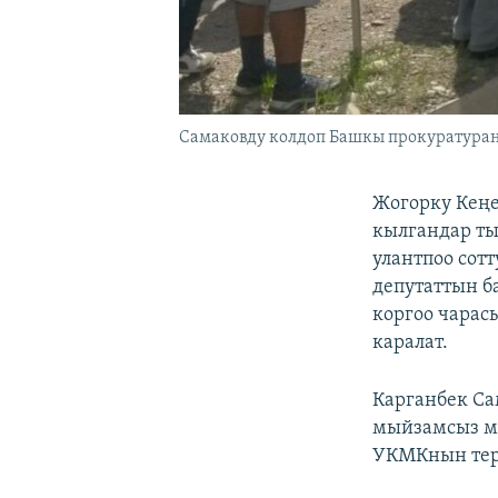
Cамаковду колдоп Башкы прокуратуран
Жогорку Кеңе
кылгандар ты
улантпоо сотт
депутаттын б
коргоо чарас
каралат.
Карганбек Са
мыйзамсыз ме
УКМКнын тер