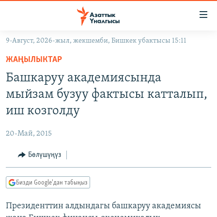
Линктер
Мазмунга
өтүңүз
9-Август, 2026-жыл, жекшемби, Бишкек убактысы 15:11
Навигацияга
ЖАҢЫЛЫКТАР
өтүңүз
ЖАҢЫЛЫКТАР
КЫРГЫЗСТАН
Издөөгө
Башкаруу академиясында
салыңыз
ДҮЙНӨ
КЫРГЫЗСТАН
мыйзам бузуу фактысы катталып,
УКРАИНА
САЯСАТ
ДҮЙНӨ
иш козголду
АТАЙЫН ИЛИКТӨӨ
ЭКОНОМИКА
БОРБОР АЗИЯ
20-Май, 2015
ТВ ПРОГРАММАЛАР
МАДАНИЯТ
Бөлүшүңүз
ПОДКАСТ
БҮГҮН АЗАТТЫКТА
ӨЗГӨЧӨ ПИКИР
ЭКСПЕРТТЕР ТАЛДАЙТ
Бизди Google'дан табыңыз
БИЗ ЖАНА ДҮЙНӨ
Русский
Президенттин алдындагы башкаруу академиясы
ДАНИСТЕ