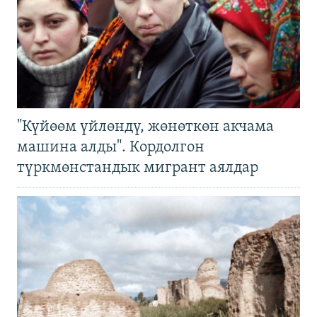
"Күйөөм үйлөндү, жөнөткөн акчама
машина алды". Кордолгон
түркмөнстандык мигрант аялдар