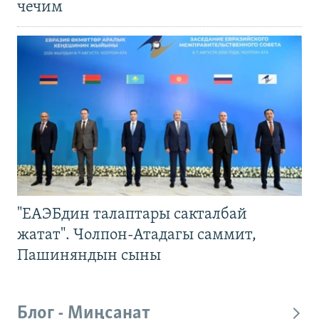
чечим
"ЕАЭБдин талаптары сакталбай
жатат". Чолпон-Атадагы саммит,
Пашиняндын сыны
Блог - Миңсанат