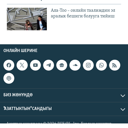
Ала-Тоо – онлайн таалимдин эл
аралык бешиги болууга тийиш
ОНЛАЙН ШЕРИНЕ
БИЗ ЖӨНҮНДӨ
"АЗАТТЫКТЫН" САНДЫГЫ
Азаттык үналгысы © 2026 RFE/RL, Inc. Бардык укуктар