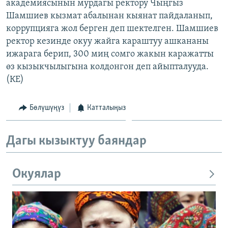
академиясынын мурдагы ректору Чыңгыз
Шамшиев кызмат абалынан кыянат пайдаланып,
коррупцияга жол берген деп шектелген. Шамшиев
ректор кезинде окуу жайга караштуу ашкананы
ижарага берип, 300 миң сомго жакын каражатты
өз кызыкчылыгына колдонгон деп айыпталууда.
(КЕ)
Бөлүшүңүз
Катталыңыз
Дагы кызыктуу баяндар
Окуялар