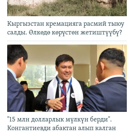
Кыргызстан кремацияга расмий тыюу
салды. Өлкөдө көрүстөн жетиштүүбү?
"15 млн долларлык мүлкүн берди".
Конгантиевди абактан алып калган