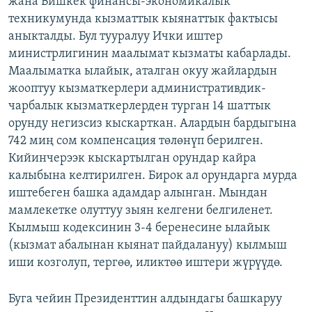
жана Бишкек финансы-экономикалык
ОНЛАЙН ШЕРИНЕ
ЭЖЕ-СИҢДИЛЕР
техникумунда кызматтык кыянаттык фактысы
аныкталды. Бул тууралуу Ички иштер
АЗАТТЫК+
министрлигинин маалымат кызматы кабарлады.
ЫҢГАЙСЫЗ СУРООЛОР
Маалыматка ылайык, аталган окуу жайлардын
жооптуу кызматкерлери административдик-
чарбалык кызматкерлерден турган 14 шаттык
ЭЕ/АРнун бардык сайттары
орунду негизсиз кыскарткан. Алардын бардыгына
742 миң сом компенсация төлөнүп берилген.
Кийинчерээк кыскартылган орундар кайра
калыбына келтирилген. Бирок ал орундарга мурда
иштебеген башка адамдар алынган. Мындан
мамлекетке олуттуу зыян келгени белгиленет.
Кылмыш кодексинин 3-4 беренесине ылайык
(кызмат абалынан кыянат пайдалануу) кылмыш
иши козголуп, тергөө, иликтөө иштери жүрүүдө.
Буга чейин Президенттин алдындагы башкаруу