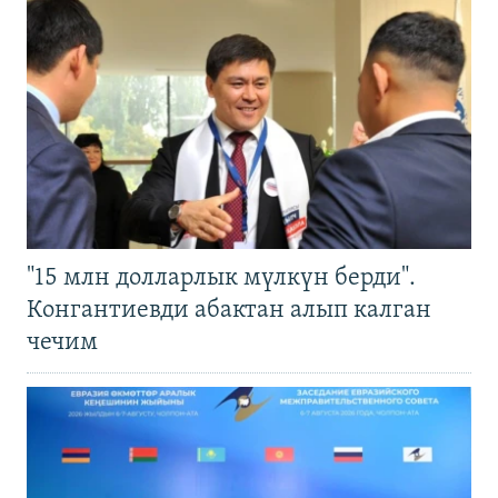
"15 млн долларлык мүлкүн берди".
Конгантиевди абактан алып калган
чечим