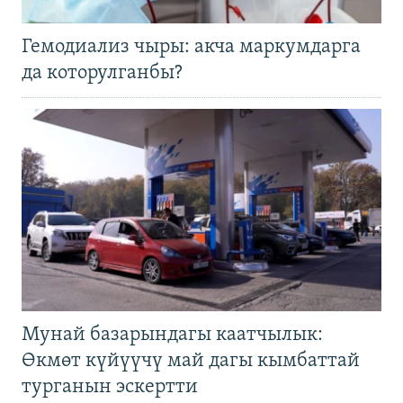
Гемодиализ чыры: акча маркумдарга
да которулганбы?
Мунай базарындагы каатчылык:
Өкмөт күйүүчү май дагы кымбаттай
турганын эскертти