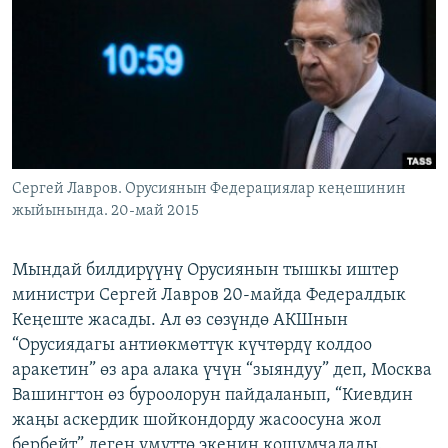
ОНЛАЙН ШЕРИНЕ
ЭЖЕ-СИҢДИЛЕР
АЗАТТЫК+
ЫҢГАЙСЫЗ СУРООЛОР
ЭЕ/АРнун бардык сайттары
Cергей Лавров. Орусиянын Федерациялар кеңешинин
жыйынында. 20-май 2015
Мындай билдирүүнү Орусиянын тышкы иштер
министри Сергей Лавров 20-майда Федералдык
Кеңеште жасады. Ал өз сөзүндө АКШнын
“Орусиядагы антиөкмөттүк күчтөрдү колдоо
аракетин” өз ара алака үчүн “зыяндуу” деп, Москва
Вашингтон өз буроолорун пайдаланып, “Киевдин
жаңы аскердик шойкондорду жасоосуна жол
бербейт” деген үмүттө экенин кошумчалады.