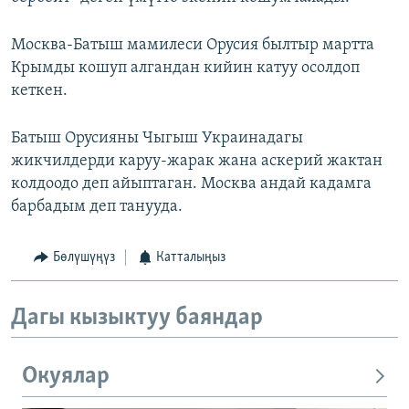
Москва-Батыш мамилеси Орусия былтыр мартта
Крымды кошуп алгандан кийин катуу осолдоп
кеткен.
Батыш Орусияны Чыгыш Украинадагы
жикчилдерди каруу-жарак жана аскерий жактан
колдоодо деп айыптаган. Москва андай кадамга
барбадым деп танууда.
Бөлүшүңүз
Катталыңыз
Дагы кызыктуу баяндар
Окуялар