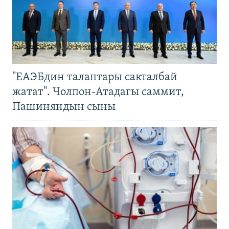
"ЕАЭБдин талаптары сакталбай
жатат". Чолпон-Атадагы саммит,
Пашиняндын сыны