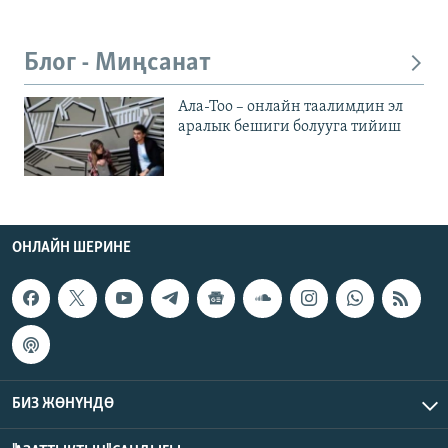
Блог - Миңсанат
Ала-Тоо – онлайн таалимдин эл
аралык бешиги болууга тийиш
ОНЛАЙН ШЕРИНЕ
БИЗ ЖӨНҮНДӨ