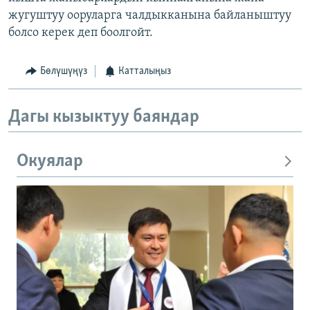
жугуштуу ооруларга чалдыкканына байланыштуу
болсо керек деп боолгойт.
Бөлүшүңүз
Катталыңыз
Дагы кызыктуу баяндар
Окуялар