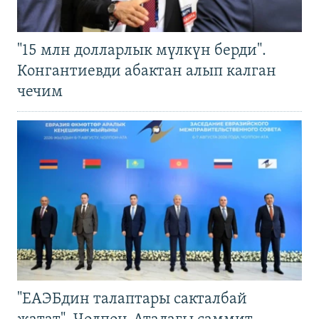
"15 млн долларлык мүлкүн берди".
Конгантиевди абактан алып калган
чечим
"ЕАЭБдин талаптары сакталбай