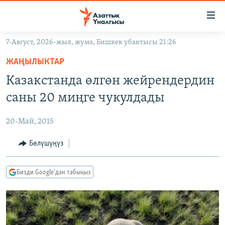
Линктер
Мазмунга
өтүңүз
7-Август, 2026-жыл, жума, Бишкек убактысы 21:26
Навигацияга
ЖАҢЫЛЫКТАР
өтүңүз
ЖАҢЫЛЫКТАР
КЫРГЫЗСТАН
Издөөгө
Казакстанда өлгөн жейрендердин
салыңыз
ДҮЙНӨ
КЫРГЫЗСТАН
саны 20 миңге чукулдады
УКРАИНА
САЯСАТ
ДҮЙНӨ
20-Май, 2015
АТАЙЫН ИЛИКТӨӨ
ЭКОНОМИКА
БОРБОР АЗИЯ
ТВ ПРОГРАММАЛАР
Бөлүшүңүз
МАДАНИЯТ
ПОДКАСТ
БҮГҮН АЗАТТЫКТА
Бизди Google'дан табыңыз
ӨЗГӨЧӨ ПИКИР
ЭКСПЕРТТЕР ТАЛДАЙТ
БИЗ ЖАНА ДҮЙНӨ
Русский
ДАНИСТЕ