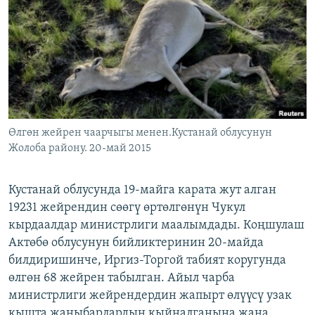
ОНЛАЙН ШЕРИНЕ
ЭЖЕ-СИҢДИЛЕР
АЗАТТЫК+
ЫҢГАЙСЫЗ СУРООЛОР
ЭЕ/АРнун бардык сайттары
Өлгөн жейрен чаарчыгы менен.Кустанай облусунун
Жолоба району. 20-май 2015
Кустанай облусунда 19-майга карата жут алган
19231 жейрендин сөөгү өртөлгөнүн Чукул
кырдаалдар министрлиги маалымдады. Коңшулаш
Актөбө облусунун бийликтеринин 20-майда
билдиришинче, Иргиз-Торгой табият коругунда
өлгөн 68 жейрен табылган. Айыл чарба
министрлиги жейрендердин жапырт өлүүсү узак
кышта жаныбарлардын кыйналганына жана