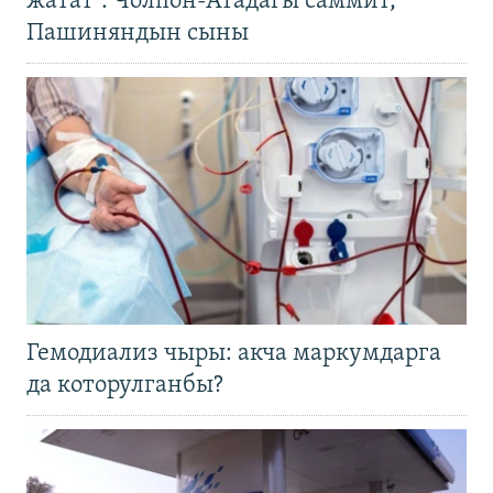
жатат". Чолпон-Атадагы саммит,
Пашиняндын сыны
Гемодиализ чыры: акча маркумдарга
да которулганбы?