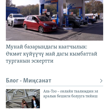
Мунай базарындагы каатчылык:
Өкмөт күйүүчү май дагы кымбаттай
турганын эскертти
Блог - Миңсанат
Ала-Тоо – онлайн таалимдин эл
аралык бешиги болууга тийиш