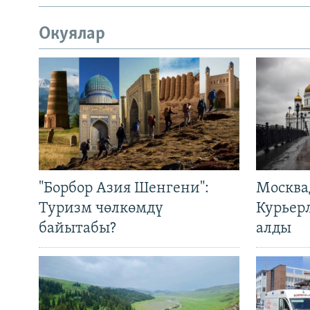
Окуялар
"Борбор Азия Шенгени":
Москва
Туризм чөлкөмдү
Курьер
байытабы?
алды