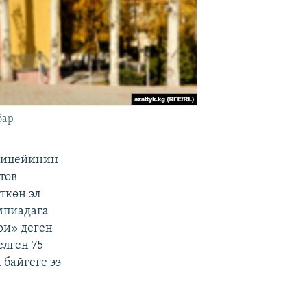
бар
лицейинин
тов
ткөн эл
мпиадага
ри» деген
лген 75
 байгеге ээ