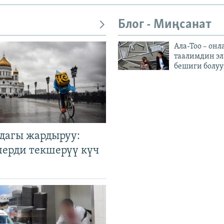
Блог - Миңсанат
Ала-Тоо – онл
таалимдин эл
бешиги болуу
дагы жардыруу:
лерди текшерүү күч