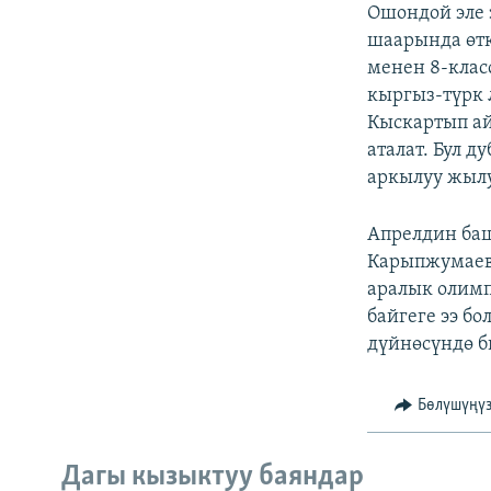
Ошондой эле 
шаарында өтк
менен 8-клас
кыргыз-түрк 
Кыскартып а
аталат. Бул 
аркылуу жылу
Апрелдин баш
Карыпжумаев 
аралык олимп
байгеге ээ б
дүйнөсүндө б
Бөлүшүңү
Дагы кызыктуу баяндар