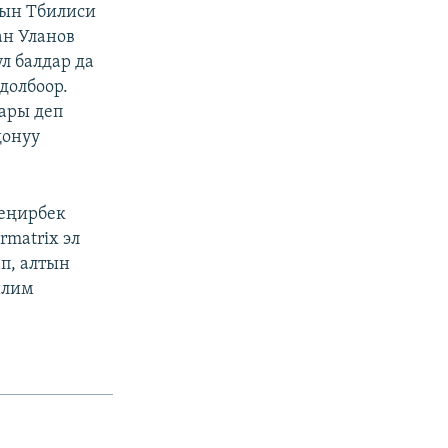
нын Тбилиси
ан Уланов
л балдар да
долбоор.
ары деп
донуу
Теңирбек
matrix эл
п, алтын
илим