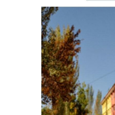
ЭЖЕ-СИҢДИЛЕР
АЗАТТЫК+
ЫҢГАЙСЫЗ СУРООЛОР