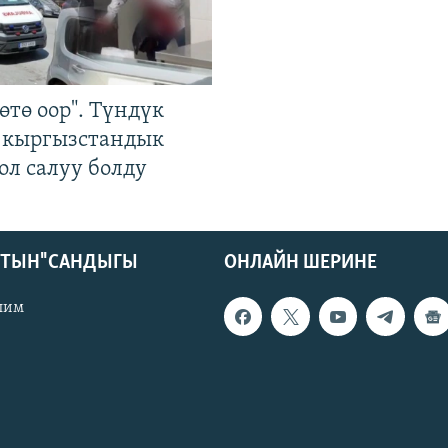
өтө оор". Түндүк
 кыргызстандык
ол салуу болду
КТЫН" САНДЫГЫ
ОНЛАЙН ШЕРИНЕ
лим