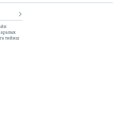
айн
 аралык
га тийиш