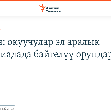
Р
: окуучулар эл аралык
иадада байгелүү орунда
з
ан табыңыз