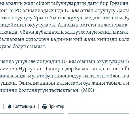
эл аралык жаш ойлоп табуучулардын дагы бир Грузия
өн IYIPO олимпиадасында 10-класстын окуучусу Даст
стын окуучусу Урмат Үмөтов күмүш медаль алышты. Бу
лицейинин окуучулары. Алардын эмгеги инженердик 
йтканда, үйдүн дубалдарын жылуулоонун жаңы ыкмал
дубалдардын ортолорун кадимки чий жана кийизди кол
улоо болуп саналат.
ында ушул эле лицейдин 10-классынын окуучулары 
менен Нурсултан Шакировдор Казакстанда өткөн Infor
иадасында мультифункционалдуу сызгычты ойлоп таа
олушкан. Олимпиаданын калыстары бул жаңы табылга 
иринчи болгондугун тастыктаган. (MiK)
з
Катталыңыз
Принтер