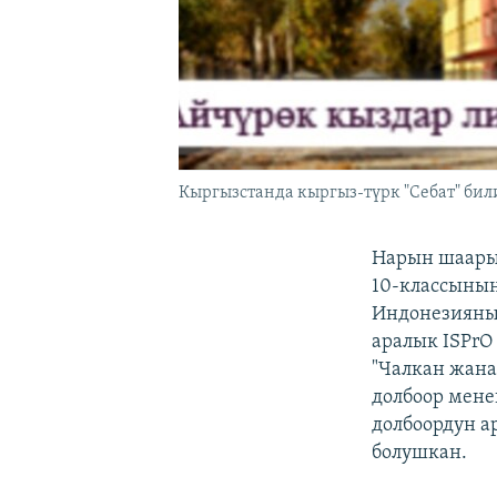
Кыргызстанда кыргыз-түрк "Себат" би
Нарын шаары
10-классынын
Индонезияны
аралык ISPrO
"Чалкан жана
долбоор мене
долбоордун а
болушкан.