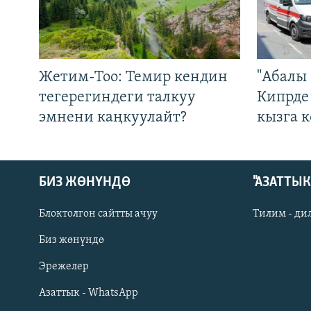
Жетим-Тоо: Темир кендин
"Абалы 
тегерегиндеги талкуу
Кипрде
эмнени каңкуулайт?
кызга к
БИЗ ЖӨНҮНДӨ
"АЗАТТЫ
Блоктолгон сайтты ачуу
Тилим - ди
Биз жөнүндө
Русский
Эрежелер
Азаттык - WhatsApp
ОНЛАЙН ШЕРИНЕ