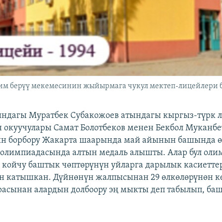
лим берүү мекемесинин жыйырмага чукул мектеп-лицейлери 
ндагы Муратбек Субакожоев атындагы кыргыз-түрк 
 окуучулары Самат Болотбеков менен Бекбол Муканбе
н борбору Жакарта шаарында май айынын башында ө
 олимпиадасында алтын медаль алышты. Алар бул оли
 койчу баштык чөптөрүнүн уйларга дарылык касиетте
н катышкан. Дүйнөнүн жалпысынан 29 өлкөлөрүнөн ке
расынан алардын долбоору эң мыкты деп табылып, баш