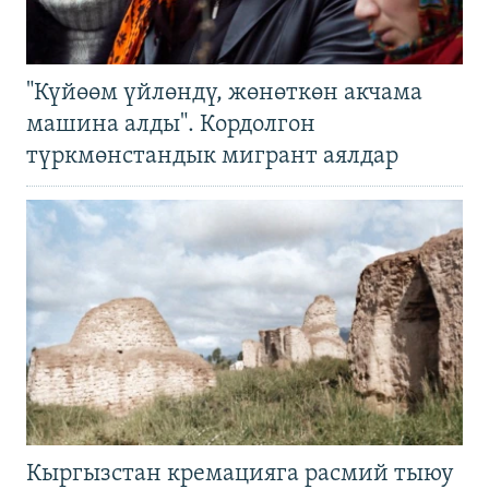
"Күйөөм үйлөндү, жөнөткөн акчама
машина алды". Кордолгон
түркмөнстандык мигрант аялдар
Кыргызстан кремацияга расмий тыюу