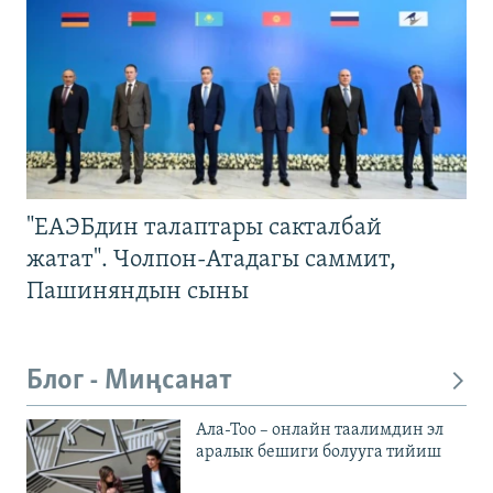
"ЕАЭБдин талаптары сакталбай
жатат". Чолпон-Атадагы саммит,
Пашиняндын сыны
Блог - Миңсанат
Ала-Тоо – онлайн таалимдин эл
аралык бешиги болууга тийиш