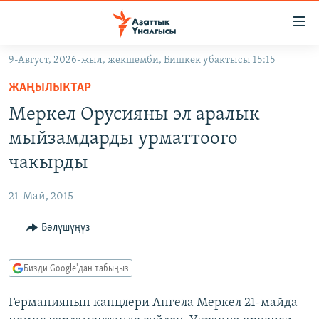
Линктер
Мазмунга
өтүңүз
9-Август, 2026-жыл, жекшемби, Бишкек убактысы 15:15
Навигацияга
ЖАҢЫЛЫКТАР
өтүңүз
ЖАҢЫЛЫКТАР
КЫРГЫЗСТАН
Издөөгө
Меркел Орусияны эл аралык
салыңыз
ДҮЙНӨ
КЫРГЫЗСТАН
мыйзамдарды урматтоого
УКРАИНА
САЯСАТ
ДҮЙНӨ
чакырды
АТАЙЫН ИЛИКТӨӨ
ЭКОНОМИКА
БОРБОР АЗИЯ
21-Май, 2015
ТВ ПРОГРАММАЛАР
МАДАНИЯТ
Бөлүшүңүз
ПОДКАСТ
БҮГҮН АЗАТТЫКТА
ӨЗГӨЧӨ ПИКИР
ЭКСПЕРТТЕР ТАЛДАЙТ
Бизди Google'дан табыңыз
БИЗ ЖАНА ДҮЙНӨ
Русский
Германиянын канцлери Ангела Меркел 21-майда
ДАНИСТЕ