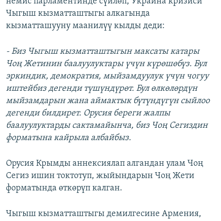
немис парламентинде сүйлөп, Украина кризиси
ОНЛАЙН ШЕРИНЕ
ЭЖЕ-СИҢДИЛЕР
Чыгыш кызматташтыгы алкагында
кызматташууну маанилүү кылды деди:
АЗАТТЫК+
ЫҢГАЙСЫЗ СУРООЛОР
- Биз Чыгыш кызматташтыгын максаты катары
Чоң Жетинин баалуулуктары үчүн күрөшөбүз. Бул
ЭЕ/АРнун бардык сайттары
эркиндик, демократия, мыйзамдуулук үчүн чогуу
иштейбиз дегенди түшүндүрөт. Бул өлкөлөрдүн
мыйзамдарын жана аймактык бүтүндүгүн сыйлоо
дегенди билдирет. Орусия береги жалпы
баалуулуктарды сактамайынча, биз Чоң Сегиздин
форматына кайрыла албайбыз.
Орусия Крымды аннексиялап алгандан улам Чоң
Сегиз ишин токтотуп, жыйындарын Чоң Жети
форматында өткөрүп калган.
Чыгыш кызматташтыгы демилгесине Армения,