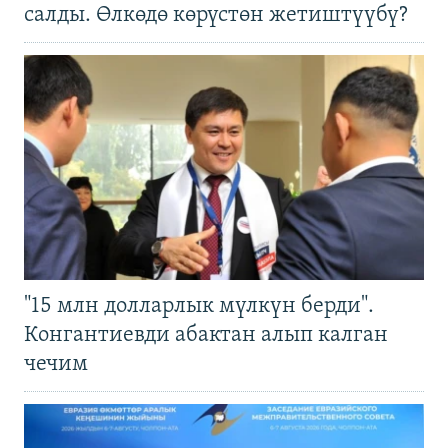
салды. Өлкөдө көрүстөн жетиштүүбү?
"15 млн долларлык мүлкүн берди".
Конгантиевди абактан алып калган
чечим