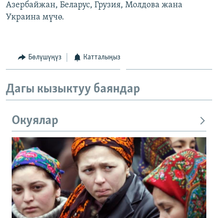
Азербайжан, Беларус, Грузия, Молдова жана
Украина мүчө.
Бөлүшүңүз
Катталыңыз
Дагы кызыктуу баяндар
Окуялар