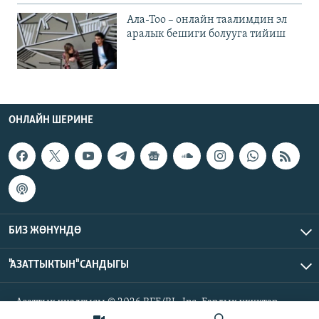
Ала-Тоо – онлайн таалимдин эл
аралык бешиги болууга тийиш
ОНЛАЙН ШЕРИНЕ
БИЗ ЖӨНҮНДӨ
"АЗАТТЫКТЫН" САНДЫГЫ
Азаттык үналгысы © 2026 RFE/RL, Inc. Бардык укуктар
корголгон.