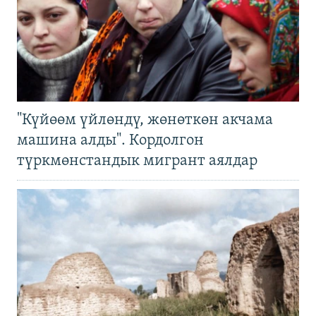
"Күйөөм үйлөндү, жөнөткөн акчама
машина алды". Кордолгон
түркмөнстандык мигрант аялдар