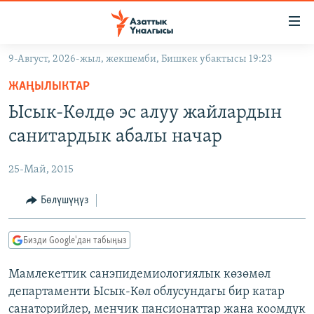
Линктер
Мазмунга
өтүңүз
9-Август, 2026-жыл, жекшемби, Бишкек убактысы 19:23
Навигацияга
ЖАҢЫЛЫКТАР
өтүңүз
ЖАҢЫЛЫКТАР
КЫРГЫЗСТАН
Издөөгө
Ысык-Көлдө эс алуу жайлардын
салыңыз
ДҮЙНӨ
КЫРГЫЗСТАН
санитардык абалы начар
УКРАИНА
САЯСАТ
ДҮЙНӨ
25-Май, 2015
АТАЙЫН ИЛИКТӨӨ
ЭКОНОМИКА
БОРБОР АЗИЯ
ТВ ПРОГРАММАЛАР
Бөлүшүңүз
МАДАНИЯТ
ПОДКАСТ
БҮГҮН АЗАТТЫКТА
Бизди Google'дан табыңыз
ӨЗГӨЧӨ ПИКИР
ЭКСПЕРТТЕР ТАЛДАЙТ
Мамлекеттик санэпидемиологиялык көзөмөл
БИЗ ЖАНА ДҮЙНӨ
Русский
департаменти Ысык-Көл облусундагы бир катар
ДАНИСТЕ
санаторийлер, менчик пансионаттар жана коомдук