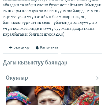
абалдын талабын одоно бузат деп айтылат. Мындан
тышкары коомдук тамактануучу жайларда тамеки
тартуучулар үчүн атайын бөлмөлөр жок, эң
башкысы туристтик сезон убагында эс алуучулар
үчүн көл жээгинде ичүүчү суу жана даараткана
каралбаганы белгиленген.(ZKo)
Бөлүшүңүз
Катталыңыз
Дагы кызыктуу баяндар
Окуялар