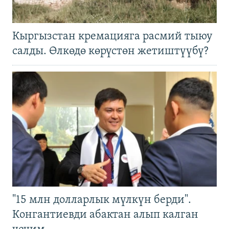
Кыргызстан кремацияга расмий тыюу
салды. Өлкөдө көрүстөн жетиштүүбү?
"15 млн долларлык мүлкүн берди".
Конгантиевди абактан алып калган