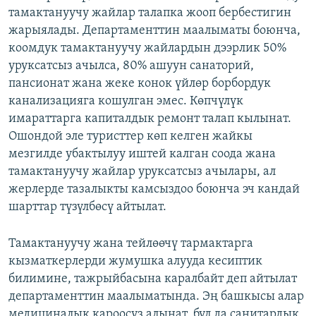
тамактануучу жайлар талапка жооп бербестигин
ОНЛАЙН ШЕРИНЕ
ЭЖЕ-СИҢДИЛЕР
жарыялады. Департаменттин маалыматы боюнча,
АЗАТТЫК+
коомдук тамактануучу жайлардын дээрлик 50%
ЫҢГАЙСЫЗ СУРООЛОР
уруксатсыз ачылса, 80% ашуун санаторий,
пансионат жана жеке конок үйлөр борбордук
канализацияга кошулган эмес. Көпчүлүк
ЭЕ/АРнун бардык сайттары
имараттарга капиталдык ремонт талап кылынат.
Ошондой эле туристтер көп келген жайкы
мезгилде убактылуу иштей калган соода жана
тамактануучу жайлар уруксатсыз ачылары, ал
жерлерде тазалыкты камсыздоо боюнча эч кандай
шарттар түзүлбөсү айтылат.
Тамактануучу жана тейлөөчү тармактарга
кызматкерлерди жумушка алууда кесиптик
билимине, тажрыйбасына каралбайт деп айтылат
департаменттин маалыматында. Эң башкысы алар
медициналык кароосуз алынат, бул да санитардык