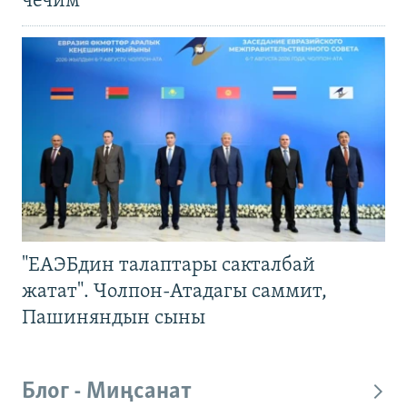
чечим
"ЕАЭБдин талаптары сакталбай
жатат". Чолпон-Атадагы саммит,
Пашиняндын сыны
Блог - Миңсанат