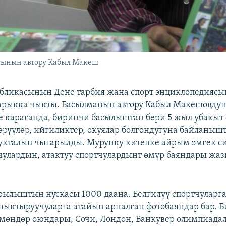
сынын автору Кабыл Макеш
бликасынын Дене тарбия жана спорт энциклопедияс
рыкка чыкты. Басылманын автору Кабыл Макешовдун
 караганда, биринчи басылыштан бери 5 жыл убакыт ө
гөрүүлөр, ийгиликтер, окуялар болгондугуна байланыш
укталып чыгарылды. Мурунку китепке айрым эмгек с
лардын, атактуу спортчулардынт өмүр баяндары жа
ылыштын нускасы 1000 даана. Белгилүү спортчуларга
ыктыруучуларга атайын арналган фотобаяндар бар. 
мөндөр оюндары, Сочи, Лондон, Ванкувер олимпиада