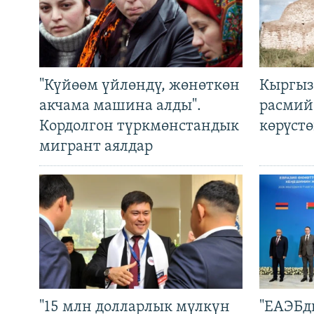
"Күйөөм үйлөндү, жөнөткөн
Кыргыз
акчама машина алды".
расмий
Кордолгон түркмөнстандык
көрүст
мигрант аялдар
"15 млн долларлык мүлкүн
"ЕАЭБд