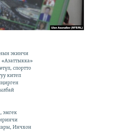
ынын экинчи
 «Азаттыкка»
түп, спортто
туу китеп
иңирген
зылбай
, эмгек
Биринчи
лары, Инчхон