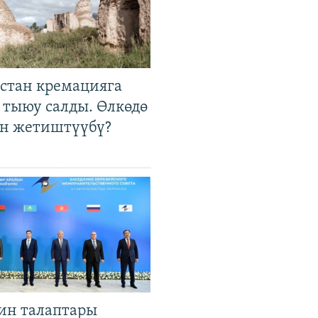
стан кремацияга
 тыюу салды. Өлкөдө
өн жетиштүүбү?
ин талаптары