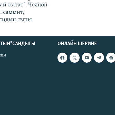
ай жатат". Чолпон-
ы саммит,
яндын сыны
КТЫН" САНДЫГЫ
ОНЛАЙН ШЕРИНЕ
лим