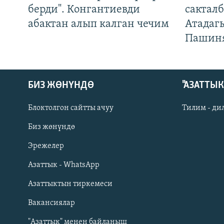
берди". Конгантиевди
сакталб
абактан алып калган чечим
Атадаг
Пашин
БИЗ ЖӨНҮНДӨ
"АЗАТТЫ
Блоктолгон сайтты ачуу
Тилим - ди
Биз жөнүндө
Русский
Эрежелер
Азаттык - WhatsApp
ОНЛАЙН ШЕРИНЕ
Азаттыктын тиркемеси
Вакансиялар
"Азаттык" менен байланыш