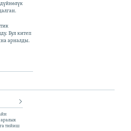
-дүйнөлүк
далган.
ттик
у. Бул китеп
на арналды.
айн
 аралык
га тийиш