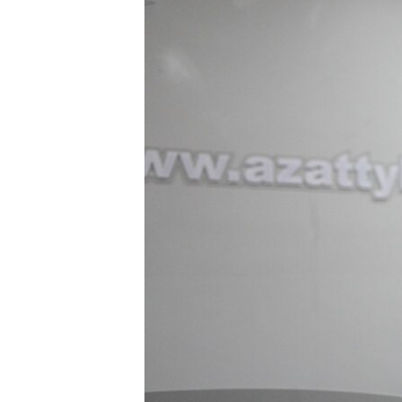
ЭЖЕ-СИҢДИЛЕР
АЗАТТЫК+
ЫҢГАЙСЫЗ СУРООЛОР