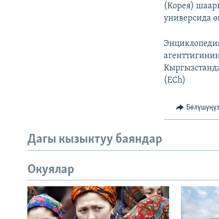
(Корея) шаар
универсида ө
Энциклопедия
агенттигинин
Кыргызстанд
(ECh)
Бөлүшүңү
Дагы кызыктуу баяндар
Окуялар