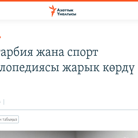
Р
тарбия жана спорт
лопедиясы жарык көрдү
з
ан табыңыз