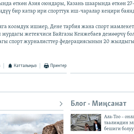
ында өткөн Азия оюндары, Казань шаарында өткөн 27
ңдүү бир катар ири спорттук иш-чаралар кеңири баян
га коомдук ишмер, Дене тарбия жана спорт мамлеке
 мурдагы жетекчиси Байгазы Кенжебаев демөөрчү болд
агы спорт журналисттер федерациясынын 20 жылдыгы
з
Катталыңыз
Принтер
Блог - Миңсанат
Ала-Тоо – онл
таалимдин эл
бешиги болуу