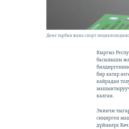
Дене тарбия жана спорт энциклопедия
Кыргыз Респу
басылышы жа
билдиргенине
бир катар өз
кайрадан тол
машыктыруучу
калган.
Экинчи чыгар
сиңирген маш
дүйнөлүк Көч