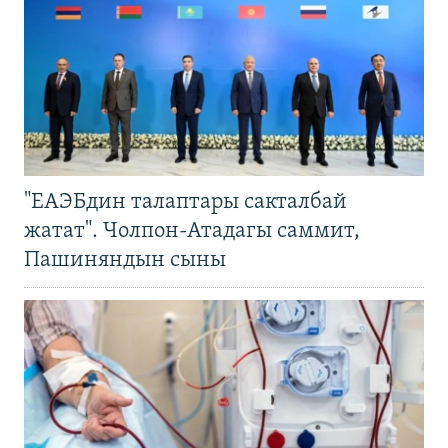
"ЕАЭБдин талаптары сакталбай
жатат". Чолпон-Атадагы саммит,
Пашиняндын сыны