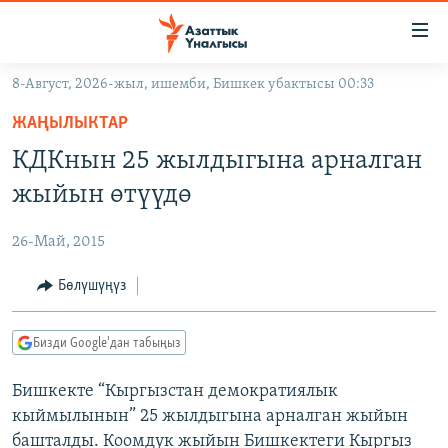
Линктер
Мазмунга
өтүңүз
8-Август, 2026-жыл, ишемби, Бишкек убактысы 00:33
Навигацияга
ЖАҢЫЛЫКТАР
өтүңүз
ЖАҢЫЛЫКТАР
КЫРГЫЗСТАН
Издөөгө
КДКнын 25 жылдыгына арналган
салыңыз
ДҮЙНӨ
КЫРГЫЗСТАН
жыйын өтүүдө
УКРАИНА
САЯСАТ
ДҮЙНӨ
26-Май, 2015
АТАЙЫН ИЛИКТӨӨ
ЭКОНОМИКА
БОРБОР АЗИЯ
ТВ ПРОГРАММАЛАР
Бөлүшүңүз
МАДАНИЯТ
ПОДКАСТ
БҮГҮН АЗАТТЫКТА
Бизди Google'дан табыңыз
ӨЗГӨЧӨ ПИКИР
ЭКСПЕРТТЕР ТАЛДАЙТ
Бишкекте “Кыргызстан демократиялык
БИЗ ЖАНА ДҮЙНӨ
Русский
кыймылынын” 25 жылдыгына арналган жыйын
ДАНИСТЕ
башталды. Коомдук жыйын Бишкектеги Кыргыз