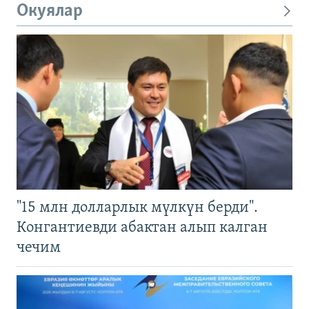
Окуялар
"15 млн долларлык мүлкүн берди".
Конгантиевди абактан алып калган
чечим