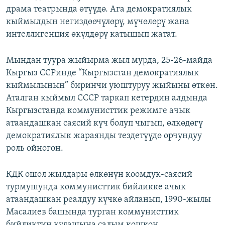
драма театрында өтүүдө. Ага демократиялык
ОНЛАЙН ШЕРИНЕ
ЭЖЕ-СИҢДИЛЕР
кыймылдын негиздөөчүлөрү, мүчөлөрү жана
АЗАТТЫК+
интеллигенция өкүлдөрү катышып жатат.
ЫҢГАЙСЫЗ СУРООЛОР
Мындан туура жыйырма жыл мурда, 25-26-майда
Кыргыз ССРинде “Кыргызстан демократиялык
ЭЕ/АРнун бардык сайттары
кыймылынын” биринчи уюштуруу жыйыны өткөн.
Аталган кыймыл СССР таркап кетердин алдында
Кыргызстанда коммунисттик режимге ачык
атаандашкан саясий күч болуп чыгып, өлкөдөгү
демократиялык жараянды тездетүүдө орчундуу
роль ойногон.
КДК ошол жылдары өлкөнүн коомдук-саясий
турмушунда коммунисттик бийликке ачык
атаандашкан реалдуу күчкө айланып, 1990-жылы
Масалиев башында турган коммунисттик
бийликтин кулашына салым кошкон.