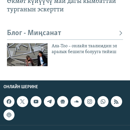
Өкмөт күйүүчү май дагы кымбаттай
турганын эскертти
Блог - Миңсанат
Ала-Тоо – онлайн таалимдин эл
аралык бешиги болууга тийиш
ОНЛАЙН ШЕРИНЕ