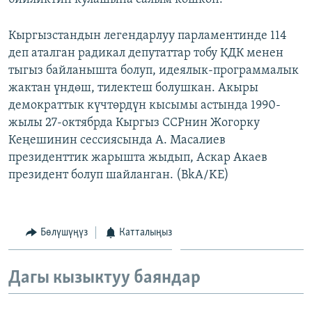
Кыргызстандын легендарлуу парламентинде 114
деп аталган радикал депутаттар тобу КДК менен
тыгыз байланышта болуп, идеялык-программалык
жактан үндөш, тилектеш болушкан. Акыры
демократтык күчтөрдүн кысымы астында 1990-
жылы 27-октябрда Кыргыз ССРнин Жогорку
Кеңешинин сессиясында А. Масалиев
президенттик жарышта жыдып, Аскар Акаев
президент болуп шайланган. (BkA/KE)
Бөлүшүңүз
Катталыңыз
Дагы кызыктуу баяндар