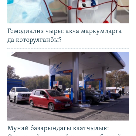
Гемодиализ чыры: акча маркумдарга
да которулганбы?
Мунай базарындагы каатчылык: