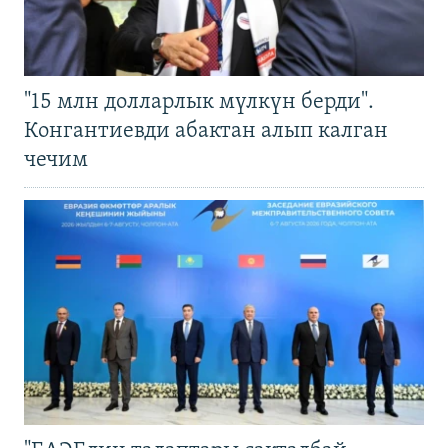
"15 млн долларлык мүлкүн берди".
Конгантиевди абактан алып калган
чечим