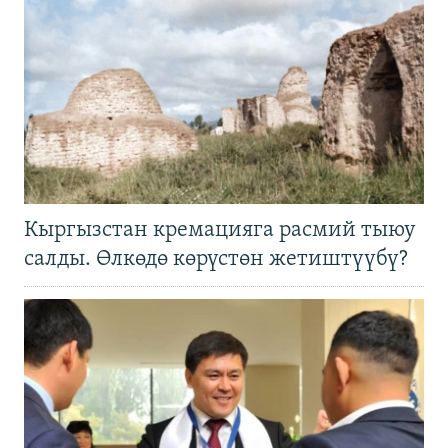
Кыргызстан кремацияга расмий тыюу
салды. Өлкөдө көрүстөн жетиштүүбү?