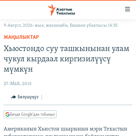
Линктер
Мазмунга
өтүңүз
9-Август, 2026-жыл, жекшемби, Бишкек убактысы 14:35
Навигацияга
ЖАҢЫЛЫКТАР
өтүңүз
ЖАҢЫЛЫКТАР
КЫРГЫЗСТАН
Издөөгө
Хьюстондо суу ташкынынан улам
салыңыз
ДҮЙНӨ
КЫРГЫЗСТАН
чукул кырдаал киргизилүүсү
УКРАИНА
САЯСАТ
ДҮЙНӨ
мүмкүн
АТАЙЫН ИЛИКТӨӨ
ЭКОНОМИКА
БОРБОР АЗИЯ
27-Май, 2015
ТВ ПРОГРАММАЛАР
МАДАНИЯТ
Бөлүшүңүз
ПОДКАСТ
БҮГҮН АЗАТТЫКТА
ӨЗГӨЧӨ ПИКИР
ЭКСПЕРТТЕР ТАЛДАЙТ
Бизди Google'дан табыңыз
БИЗ ЖАНА ДҮЙНӨ
Русский
Американын Хьюстон шаарынын мэри Техастын
ДАНИСТЕ