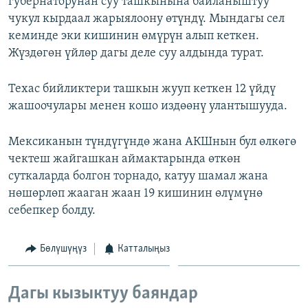
губернаторунан суу ташкынына байланыштуу
ОНЛАЙН ШЕРИНЕ
ЭЖЕ-СИҢДИЛЕР
чукул кырдаал жарыялоону өтүндү. Мындагы сел
кеминде эки кишинин өмүрүн алып кеткен.
АЗАТТЫК+
Жүздөгөн үйлөр дагы деле суу алдында турат.
ЫҢГАЙСЫЗ СУРООЛОР
Техас бийликтери ташкын жууп кеткен 12 үйдү
ЭЕ/АРнун бардык сайттары
жашоочулары менен кошо издөөнү улантышууда.
Мексиканын түндүгүндө жана АКШнын бул өлкөгө
чектеш жайгашкан аймактарында өткөн
суткаларда болгон торнадо, катуу шамал жана
нөшөрлөп жааган жаан 19 кишинин өлүмүнө
себепкер болду.
Бөлүшүңүз
Катталыңыз
Дагы кызыктуу баяндар