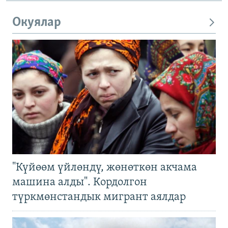
Окуялар
"Күйөөм үйлөндү, жөнөткөн акчама
машина алды". Кордолгон
түркмөнстандык мигрант аялдар