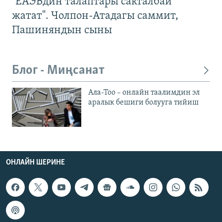
"ЕАЭБдин талаптары сакталбай
жатат". Чолпон-Атадагы саммит,
Пашиняндын сыны
Блог - Миңсанат
Ала-Тоо – онлайн таалимдин эл
аралык бешиги болууга тийиш
ОНЛАЙН ШЕРИНЕ