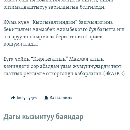
өкмөт башчы компания жаңыча иштеп, ишин
оптималдаштыруу зарылдыгын белгиледи.
Жума күнү “Кыргызалтындын” башчылыгына
бекитилген Алмазбек Алимбековго бул багытта иш
алпаруу тапшырмасы берилгенин Сариев
кошумчалады.
Буга чейин “Кыргызалтын” Макмал алтын
кениндеги оор абалдан улам жумушчуларды төрт
сааттык режимге өткөргөнүн кабарлаган.(BkA/KE)
Бөлүшүңүз
Катталыңыз
Дагы кызыктуу баяндар