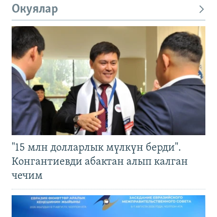
Окуялар
"15 млн долларлык мүлкүн берди".
Конгантиевди абактан алып калган
чечим