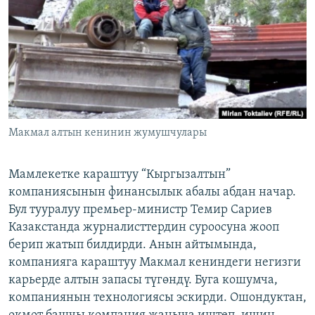
ОНЛАЙН ШЕРИНЕ
ЭЖЕ-СИҢДИЛЕР
АЗАТТЫК+
ЫҢГАЙСЫЗ СУРООЛОР
ЭЕ/АРнун бардык сайттары
Макмал алтын кенинин жумушчулары
Мамлекетке караштуу “Кыргызалтын”
компаниясынын финансылык абалы абдан начар.
Бул тууралуу премьер-министр Темир Сариев
Казакстанда журналисттердин суроосуна жооп
берип жатып билдирди. Анын айтымында,
компанияга караштуу Макмал кениндеги негизги
карьерде алтын запасы түгөндү. Буга кошумча,
компаниянын технологиясы эскирди. Ошондуктан,