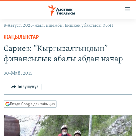
Линктер
Мазмунга
өтүңүз
8-Август, 2026-жыл, ишемби, Бишкек убактысы 06:41
Навигацияга
ЖАҢЫЛЫКТАР
өтүңүз
ЖАҢЫЛЫКТАР
КЫРГЫЗСТАН
Издөөгө
Сариев: “Кыргызалтындын”
салыңыз
ДҮЙНӨ
КЫРГЫЗСТАН
финансылык абалы абдан начар
УКРАИНА
САЯСАТ
ДҮЙНӨ
30-Май, 2015
АТАЙЫН ИЛИКТӨӨ
ЭКОНОМИКА
БОРБОР АЗИЯ
ТВ ПРОГРАММАЛАР
Бөлүшүңүз
МАДАНИЯТ
ПОДКАСТ
БҮГҮН АЗАТТЫКТА
Бизди Google'дан табыңыз
ӨЗГӨЧӨ ПИКИР
ЭКСПЕРТТЕР ТАЛДАЙТ
БИЗ ЖАНА ДҮЙНӨ
Русский
ДАНИСТЕ