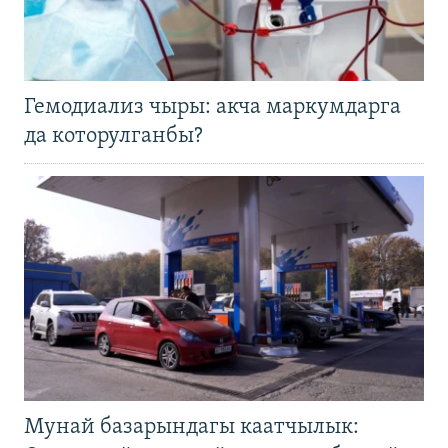
Гемодиализ чыры: акча маркумдарга
да которулганбы?
Мунай базарындагы каатчылык: