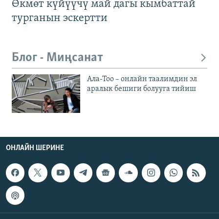
Өкмөт күйүүчү май дагы кымбаттай
турганын эскертти
Блог - Миңсанат
Ала-Тоо – онлайн таалимдин эл
аралык бешиги болууга тийиш
ОНЛАЙН ШЕРИНЕ