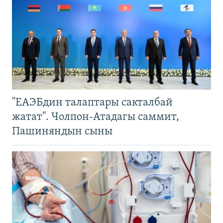
"ЕАЭБдин талаптары сакталбай
жатат". Чолпон-Атадагы саммит,
Пашиняндын сыны