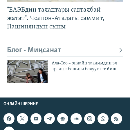
"ЕАЭБдин талаптары сакталбай
жатат". Чолпон-Атадагы саммит,
Пашиняндын сыны
Блог - Миңсанат
Ала-Тоо – онлайн таалимдин эл
аралык бешиги болууга тийиш
ОНЛАЙН ШЕРИНЕ