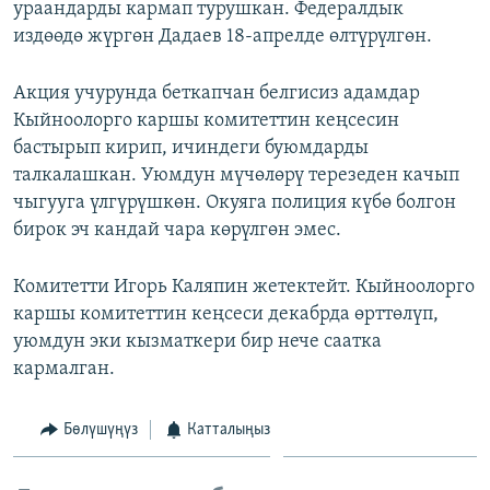
ураандарды кармап турушкан. Федералдык
издөөдө жүргөн Дадаев 18-апрелде өлтүрүлгөн.
Акция учурунда беткапчан белгисиз адамдар
Кыйноолорго каршы комитеттин кеңсесин
бастырып кирип, ичиндеги буюмдарды
талкалашкан. Уюмдун мүчөлөрү терезеден качып
чыгууга үлгүрүшкөн. Окуяга полиция күбө болгон
бирок эч кандай чара көрүлгөн эмес.
Комитетти Игорь Каляпин жетектейт. Кыйноолорго
каршы комитеттин кеңсеси декабрда өрттөлүп,
уюмдун эки кызматкери бир нече саатка
кармалган.
Бөлүшүңүз
Катталыңыз