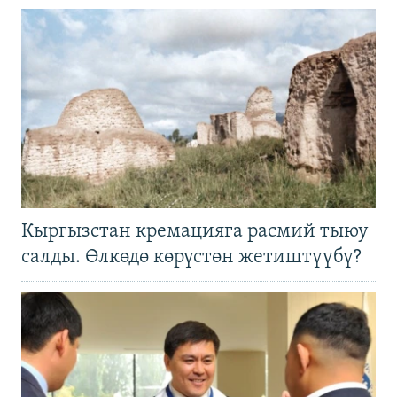
Кыргызстан кремацияга расмий тыюу
салды. Өлкөдө көрүстөн жетиштүүбү?