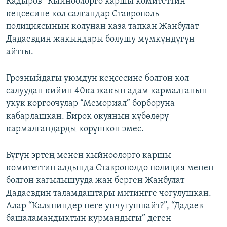
Кадыров “Кыйноолорго каршы комитеттин”
ОНЛАЙН ШЕРИНЕ
ЭЖЕ-СИҢДИЛЕР
кеңсесине кол салгандар Ставрополь
полициясынын колунан каза тапкан Жанбулат
АЗАТТЫК+
Дадаевдин жакындары болушу мүмкүндүгүн
ЫҢГАЙСЫЗ СУРООЛОР
айтты.
ЭЕ/АРнун бардык сайттары
Грозныйдагы уюмдун кеңсесине болгон кол
салуудан кийин 40ка жакын адам кармалганын
укук коргоочулар “Мемориал” борборуна
кабарлашкан. Бирок окуянын күбөлөрү
кармалгандарды көрүшкөн эмес.
Бүгүн эртең менен кыйноолорго каршы
комитеттин алдында Ставрополдо полиция менен
болгон кагылышууда жан берген Жанбулат
Дадаевдин таламдаштары митингге чогулушкан.
Алар “Каляпиндер неге унчугушпайт?”, “Дадаев –
башаламандыктын курмандыгы” деген