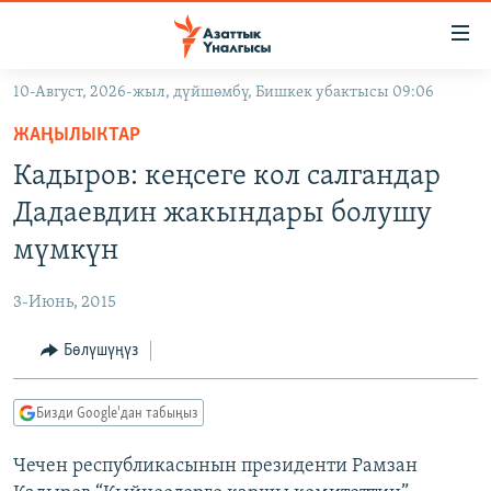
Линктер
Мазмунга
өтүңүз
10-Август, 2026-жыл, дүйшөмбү, Бишкек убактысы 09:06
Навигацияга
ЖАҢЫЛЫКТАР
өтүңүз
ЖАҢЫЛЫКТАР
КЫРГЫЗСТАН
Издөөгө
Кадыров: кеңсеге кол салгандар
салыңыз
ДҮЙНӨ
КЫРГЫЗСТАН
Дадаевдин жакындары болушу
УКРАИНА
САЯСАТ
ДҮЙНӨ
мүмкүн
АТАЙЫН ИЛИКТӨӨ
ЭКОНОМИКА
БОРБОР АЗИЯ
3-Июнь, 2015
ТВ ПРОГРАММАЛАР
МАДАНИЯТ
Бөлүшүңүз
ПОДКАСТ
БҮГҮН АЗАТТЫКТА
ӨЗГӨЧӨ ПИКИР
ЭКСПЕРТТЕР ТАЛДАЙТ
Бизди Google'дан табыңыз
БИЗ ЖАНА ДҮЙНӨ
Русский
Чечен республикасынын президенти Рамзан
ДАНИСТЕ