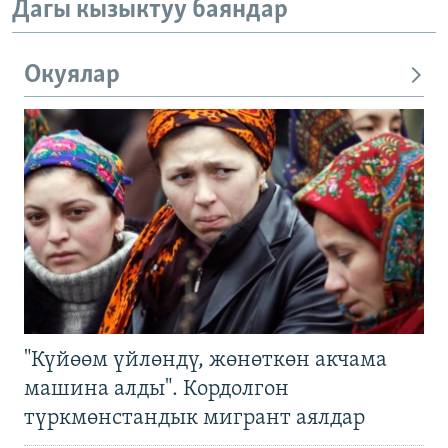
Дагы кызыктуу баяндар
Окуялар
"Күйөөм үйлөндү, жөнөткөн акчама
машина алды". Кордолгон
түркмөнстандык мигрант аялдар