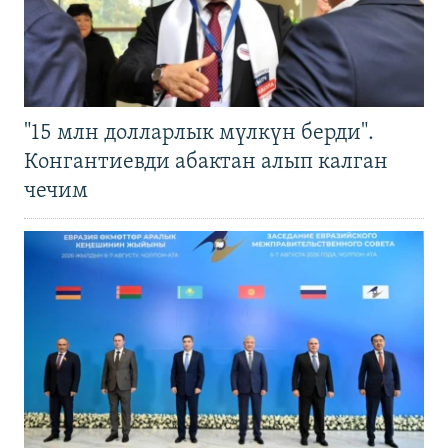
"15 млн долларлык мүлкүн берди".
Конгантиевди абактан алып калган
чечим