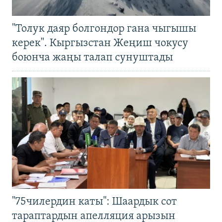
"Толук даяр болгондор гана чыгышы
керек". Кыргызстан Жеңиш чокусу
боюнча жаңы талап сунуштады
"75чилердин каты": Шаардык сот
тараптардын апелляция арызын