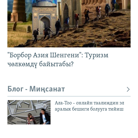
"Борбор Азия Шенгени": Туризм
чөлкөмдү байытабы?
Блог - Миңсанат
Ала-Тоо – онлайн таалимдин эл
аралык бешиги болууга тийиш