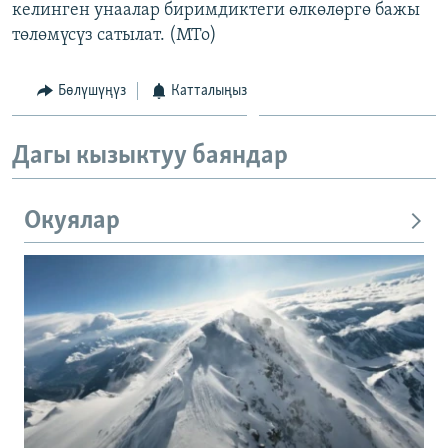
келинген унаалар биримдиктеги өлкөлөргө бажы
төлөмүсүз сатылат. (МТо)
Бөлүшүңүз
Катталыңыз
Дагы кызыктуу баяндар
Окуялар