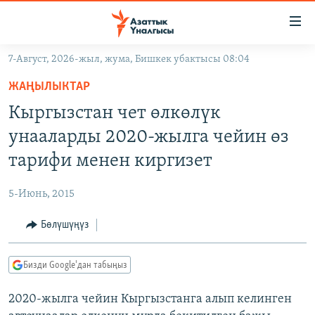
Линктер
Мазмунга
өтүңүз
7-Август, 2026-жыл, жума, Бишкек убактысы 08:04
Навигацияга
ЖАҢЫЛЫКТАР
өтүңүз
ЖАҢЫЛЫКТАР
КЫРГЫЗСТАН
Издөөгө
Кыргызстан чет өлкөлүк
салыңыз
ДҮЙНӨ
КЫРГЫЗСТАН
унааларды 2020-жылга чейин өз
УКРАИНА
САЯСАТ
ДҮЙНӨ
тарифи менен киргизет
АТАЙЫН ИЛИКТӨӨ
ЭКОНОМИКА
БОРБОР АЗИЯ
5-Июнь, 2015
ТВ ПРОГРАММАЛАР
МАДАНИЯТ
Бөлүшүңүз
ПОДКАСТ
БҮГҮН АЗАТТЫКТА
ӨЗГӨЧӨ ПИКИР
ЭКСПЕРТТЕР ТАЛДАЙТ
Бизди Google'дан табыңыз
БИЗ ЖАНА ДҮЙНӨ
Русский
2020-жылга чейин Кыргызстанга алып келинген
ДАНИСТЕ