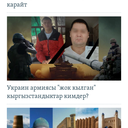
карайт
Украин армиясы "жок кылган"
кыргызстандыктар кимдер?