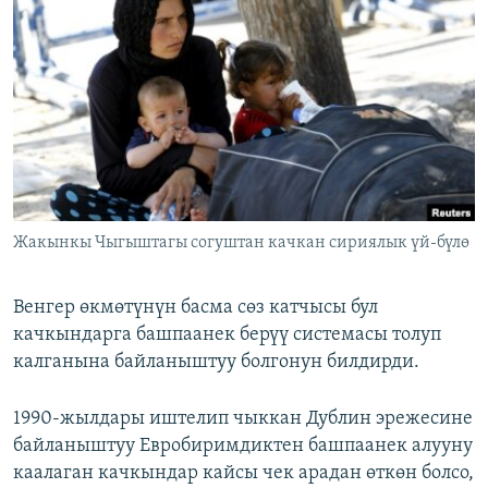
ОНЛАЙН ШЕРИНЕ
ЭЖЕ-СИҢДИЛЕР
АЗАТТЫК+
ЫҢГАЙСЫЗ СУРООЛОР
ЭЕ/АРнун бардык сайттары
Жакынкы Чыгыштагы согуштан качкан сириялык үй-бүлө
Венгер өкмөтүнүн басма сөз катчысы бул
качкындарга башпаанек берүү системасы толуп
калганына байланыштуу болгонун билдирди.
1990-жылдары иштелип чыккан Дублин эрежесине
байланыштуу Евробиримдиктен башпаанек алууну
каалаган качкындар кайсы чек арадан өткөн болсо,