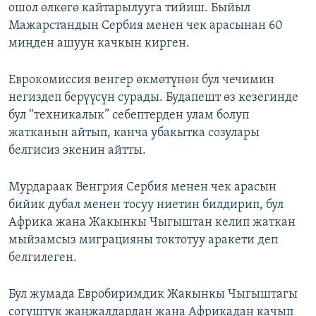
ошол өлкөгө кайтарылууга тийиш. Быйыл
Мажарстандын Сербия менен чек арасынан 60
миңден ашуун качкын кирген.
Еврокомиссия венгер өкмөтүнөн бул чечимин
негиздеп берүүсүн сурады. Будапешт өз кезегинде
бул “техникалык” себептерден улам болуп
жатканын айтып, канча убакытка созулары
белгисиз экенин айтты.
Мурдараак Венгрия Сербия менен чек арасын
бийик дубал менен тосуу ниетин билдирип, бул
Африка жана Жакынкы Чыгыштан келип жаткан
мыйзамсыз миграцияны токтотуу аракети деп
белгилеген.
Бул жумада Евробиримдик Жакынкы Чыгыштагы
согуштук жаңжалдардан жана Африкадан качып