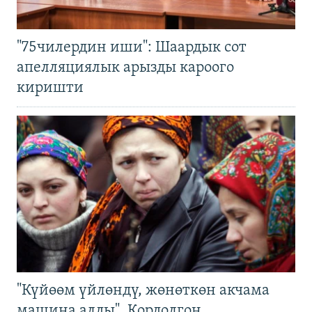
"75чилердин иши": Шаардык сот
апелляциялык арызды кароого
киришти
"Күйөөм үйлөндү, жөнөткөн акчама
машина алды". Кордолгон