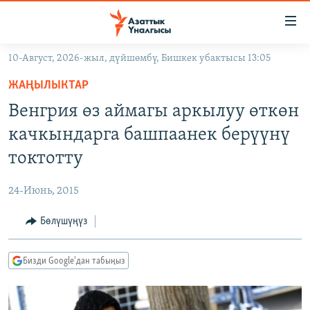
Линктер
Мазмунга
өтүңүз
10-Август, 2026-жыл, дүйшөмбү, Бишкек убактысы 13:05
Навигацияга
ЖАҢЫЛЫКТАР
өтүңүз
ЖАҢЫЛЫКТАР
КЫРГЫЗСТАН
Издөөгө
Венгрия өз аймагы аркылуу өткөн
салыңыз
ДҮЙНӨ
КЫРГЫЗСТАН
качкындарга башпаанек берүүнү
УКРАИНА
САЯСАТ
ДҮЙНӨ
токтотту
АТАЙЫН ИЛИКТӨӨ
ЭКОНОМИКА
БОРБОР АЗИЯ
24-Июнь, 2015
ТВ ПРОГРАММАЛАР
МАДАНИЯТ
Бөлүшүңүз
ПОДКАСТ
БҮГҮН АЗАТТЫКТА
ӨЗГӨЧӨ ПИКИР
ЭКСПЕРТТЕР ТАЛДАЙТ
Бизди Google'дан табыңыз
БИЗ ЖАНА ДҮЙНӨ
Русский
ДАНИСТЕ