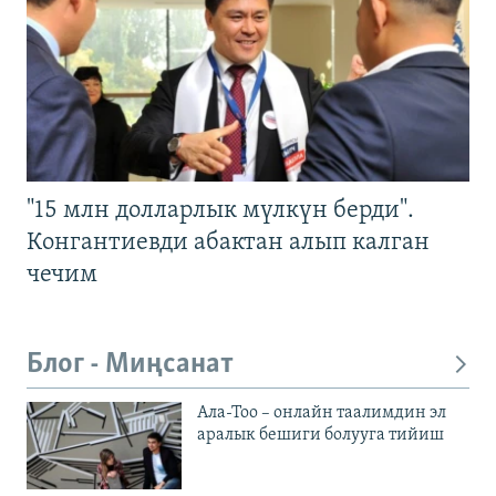
"15 млн долларлык мүлкүн берди".
Конгантиевди абактан алып калган
чечим
Блог - Миңсанат
Ала-Тоо – онлайн таалимдин эл
аралык бешиги болууга тийиш