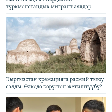
түркмөнстандык мигрант аялдар
Кыргызстан кремацияга расмий тыюу
салды. Өлкөдө көрүстөн жетиштүүбү?