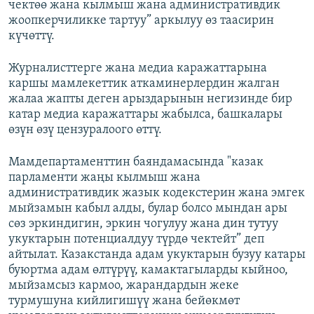
чектөө жана кылмыш жана административдик
ОНЛАЙН ШЕРИНЕ
ЭЖЕ-СИҢДИЛЕР
жоопкерчиликке тартуу” аркылуу өз таасирин
күчөттү.
АЗАТТЫК+
ЫҢГАЙСЫЗ СУРООЛОР
Журналисттерге жана медиа каражаттарына
каршы мамлекеттик аткаминерлердин жалган
жалаа жапты деген арыздарынын негизинде бир
ЭЕ/АРнун бардык сайттары
катар медиа каражаттары жабылса, башкалары
өзүн өзү цензуралоого өттү.
Мамдепартаменттин баяндамасында "казак
парламенти жаңы кылмыш жана
административдик жазык кодекстерин жана эмгек
мыйзамын кабыл алды, булар болсо мындан ары
сөз эркиндигин, эркин чогулуу жана дин тутуу
укуктарын потенциалдуу түрдө чектейт” деп
айтылат. Казакстанда адам укуктарын бузуу катары
буюртма адам өлтүрүү, камактагыларды кыйноо,
мыйзамсыз кармоо, жарандардын жеке
турмушуна кийлигишүү жана бейөкмөт