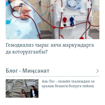
Гемодиализ чыры: акча маркумдарга
да которулганбы?
Блог - Миңсанат
Ала-Тоо – онлайн таалимдин эл
аралык бешиги болууга тийиш