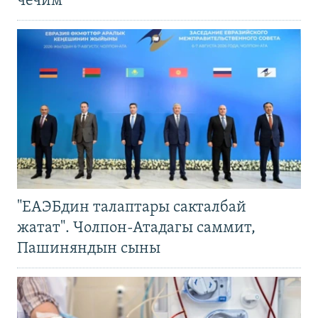
чечим
"ЕАЭБдин талаптары сакталбай
жатат". Чолпон-Атадагы саммит,
Пашиняндын сыны