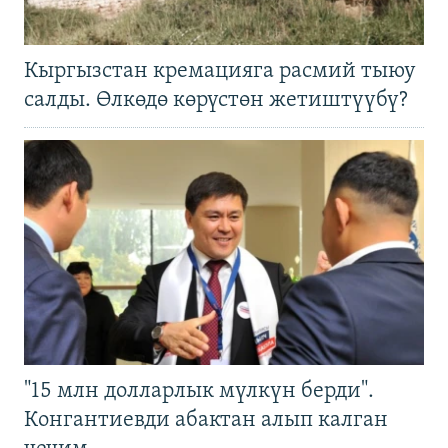
Кыргызстан кремацияга расмий тыюу
салды. Өлкөдө көрүстөн жетиштүүбү?
"15 млн долларлык мүлкүн берди".
Конгантиевди абактан алып калган