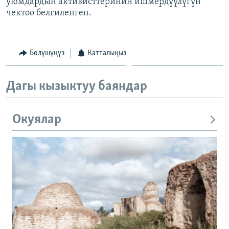
уюмдардын активисттеринин ишмердүүлүгүн
чектөө белгиленген.
Бөлүшүңүз
Катталыңыз
Дагы кызыктуу баяндар
Окуялар