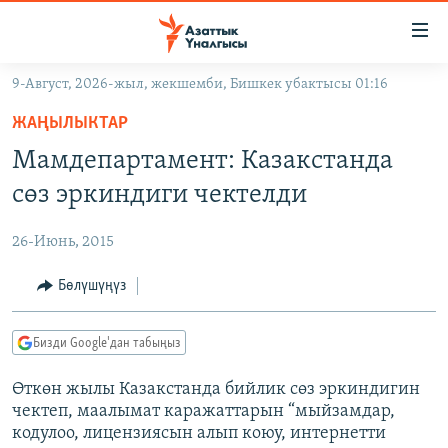
Линктер
Мазмунга
өтүңүз
9-Август, 2026-жыл, жекшемби, Бишкек убактысы 01:16
Навигацияга
ЖАҢЫЛЫКТАР
өтүңүз
ЖАҢЫЛЫКТАР
КЫРГЫЗСТАН
Издөөгө
Мамдепартамент: Казакстанда
салыңыз
ДҮЙНӨ
КЫРГЫЗСТАН
сөз эркиндиги чектелди
УКРАИНА
САЯСАТ
ДҮЙНӨ
26-Июнь, 2015
АТАЙЫН ИЛИКТӨӨ
ЭКОНОМИКА
БОРБОР АЗИЯ
ТВ ПРОГРАММАЛАР
Бөлүшүңүз
МАДАНИЯТ
ПОДКАСТ
БҮГҮН АЗАТТЫКТА
Бизди Google'дан табыңыз
ӨЗГӨЧӨ ПИКИР
ЭКСПЕРТТЕР ТАЛДАЙТ
Өткөн жылы Казакстанда бийлик сөз эркиндигин
БИЗ ЖАНА ДҮЙНӨ
чектеп, маалымат каражаттарын “мыйзамдар,
Русский
ДАНИСТЕ
кодулоо, лицензиясын алып коюу, интернетти