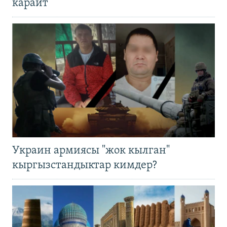
карайт
Украин армиясы "жок кылган"
кыргызстандыктар кимдер?