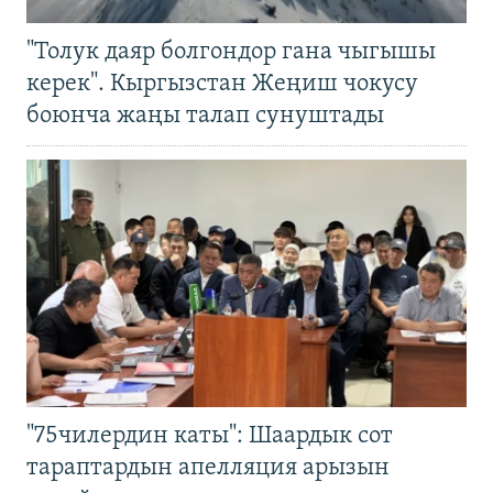
"Толук даяр болгондор гана чыгышы
керек". Кыргызстан Жеңиш чокусу
боюнча жаңы талап сунуштады
"75чилердин каты": Шаардык сот
тараптардын апелляция арызын