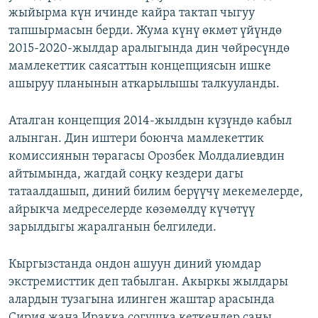
жыйырма күн ичинде кайра тактап чыгуу
ОНЛАЙН ШЕРИНЕ
ЭЖЕ-СИҢДИЛЕР
тапшырмасын берди. Жума күнү өкмөт үйүндө
АЗАТТЫК+
2015-2020-жылдар аралыгында дин чөйрөсүндө
ЫҢГАЙСЫЗ СУРООЛОР
мамлекеттик саясаттын концепциясын ишке
ашыруу планынын аткарылышы талкууланды.
ЭЕ/АРнун бардык сайттары
Аталган концепция 2014-жылдын күзүндө кабыл
алынган. Дин иштери боюнча мамлекеттик
комиссиянын төрагасы Орозбек Молдалиевдин
айтымында, жагдай соңку кездери дагы
татаалдашып, диний билим берүүчү мекемелерде,
айрыкча медреселерде көзөмөлдү күчөтүү
зарылдыгы жаралганын белгиледи.
Кыргызстанда ондон ашуун диний уюмдар
экстремисттик деп табылган. Акыркы жылдары
алардын тузагына илинген жаштар арасында
Сирия жана Иракка согушка кеткендер саны