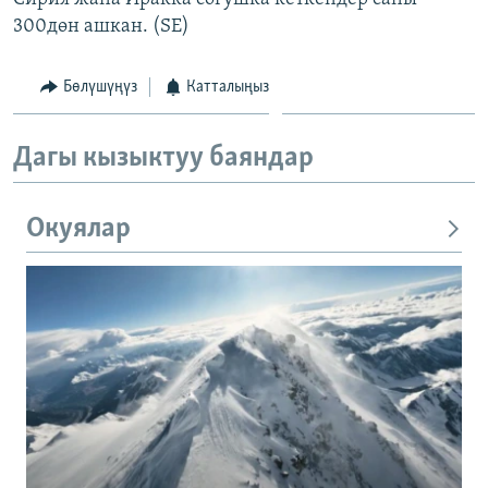
300дөн ашкан. (SE)
Бөлүшүңүз
Катталыңыз
Дагы кызыктуу баяндар
Окуялар