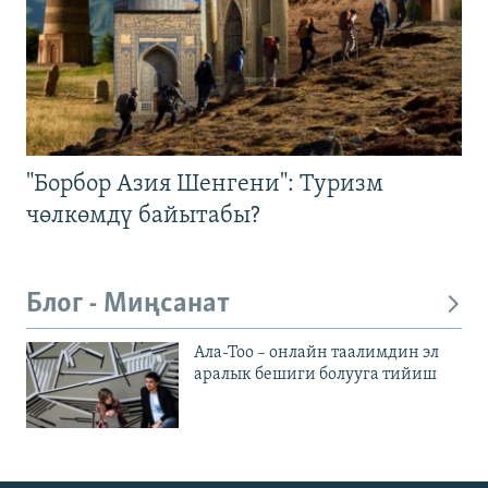
"Борбор Азия Шенгени": Туризм
чөлкөмдү байытабы?
Блог - Миңсанат
Ала-Тоо – онлайн таалимдин эл
аралык бешиги болууга тийиш