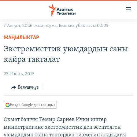
Линктер
Мазмунга
өтүңүз
7-Август, 2026-жыл, жума, Бишкек убактысы 02:09
Навигацияга
ЖАҢЫЛЫКТАР
өтүңүз
ЖАҢЫЛЫКТАР
КЫРГЫЗСТАН
Издөөгө
Экстремисттик уюмдардын саны
салыңыз
ДҮЙНӨ
КЫРГЫЗСТАН
кайра такталат
УКРАИНА
САЯСАТ
ДҮЙНӨ
27-Июнь, 2015
АТАЙЫН ИЛИКТӨӨ
ЭКОНОМИКА
БОРБОР АЗИЯ
ТВ ПРОГРАММАЛАР
Бөлүшүңүз
МАДАНИЯТ
ПОДКАСТ
БҮГҮН АЗАТТЫКТА
Бизди Google'дан табыңыз
ӨЗГӨЧӨ ПИКИР
ЭКСПЕРТТЕР ТАЛДАЙТ
Өкмөт башчы Темир Сариев Ички иштер
БИЗ ЖАНА ДҮЙНӨ
Русский
министрлигине экстремисттик деп эсептелген
ДАНИСТЕ
уюмдардын жана топтордун тизмесин алдыдагы