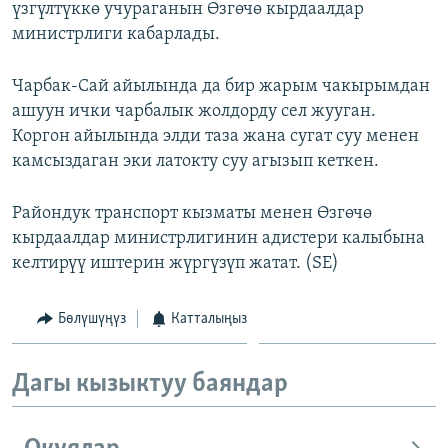
үзгүлтүккө учураганын Өзгөчө кырдаалдар
ОНЛАЙН ШЕРИНЕ
ЭЖЕ-СИҢДИЛЕР
министрлиги кабарлады.
АЗАТТЫК+
Чарбак-Сай айылында да бир жарым чакырымдан
ЫҢГАЙСЫЗ СУРООЛОР
ашуун ички чарбалык жолдорду сел жууган.
Коргон айылында элди таза жана сугат суу менен
ЭЕ/АРнун бардык сайттары
камсыздаган эки латокту суу агызып кеткен.
Райондук транспорт кызматы менен Өзгөчө
кырдаалдар министрлигинин адистери калыбына
келтирүү иштерин жүргүзүп жатат. (SE)
Бөлүшүңүз
Катталыңыз
Дагы кызыктуу баяндар