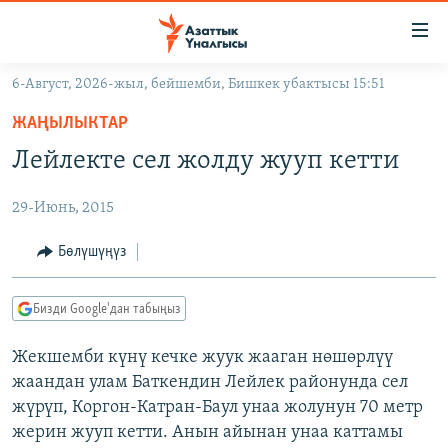
Линктер
Мазмунга
өтүңүз
6-Август, 2026-жыл, бейшемби, Бишкек убактысы 15:51
Навигацияга
ЖАҢЫЛЫКТАР
өтүңүз
ЖАҢЫЛЫКТАР
КЫРГЫЗСТАН
Издөөгө
Лейлекте сел жолду жууп кетти
салыңыз
ДҮЙНӨ
КЫРГЫЗСТАН
29-Июнь, 2015
УКРАИНА
САЯСАТ
ДҮЙНӨ
АТАЙЫН ИЛИКТӨӨ
ЭКОНОМИКА
БОРБОР АЗИЯ
Бөлүшүңүз
ТВ ПРОГРАММАЛАР
МАДАНИЯТ
Бизди Google'дан табыңыз
ПОДКАСТ
БҮГҮН АЗАТТЫКТА
Жекшемби күнү кечке жуук жааган нөшөрлүү
ӨЗГӨЧӨ ПИКИР
ЭКСПЕРТТЕР ТАЛДАЙТ
жаандан улам Баткендин Лейлек районунда сел
БИЗ ЖАНА ДҮЙНӨ
жүрүп, Коргон-Катран-Баул унаа жолунун 70 метр
Русский
жерин жууп кетти. Анын айынан унаа каттамы
ДАНИСТЕ