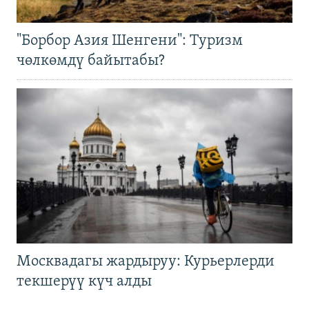
"Борбор Азия Шенгени": Туризм
чөлкөмдү байытабы?
Москвадагы жардыруу: Курьерлерди
текшерүү күч алды