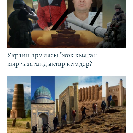
Украин армиясы "жок кылган"
кыргызстандыктар кимдер?