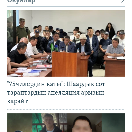
Окуялар
"75чилердин каты": Шаардык сот
тараптардын апелляция арызын
карайт