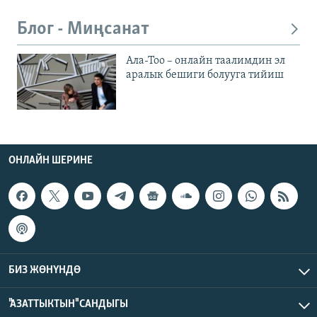
Блог - Миңсанат
Ала-Тоо – онлайн таалимдин эл
аралык бешиги болууга тийиш
ОНЛАЙН ШЕРИНЕ
БИЗ ЖӨНҮНДӨ
"АЗАТТЫКТЫН" САНДЫГЫ