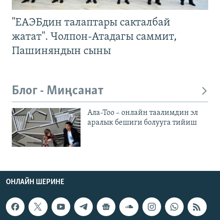
"ЕАЭБдин талаптары сакталбай
жатат". Чолпон-Атадагы саммит,
Пашиняндын сыны
Блог - Миңсанат
Ала-Тоо – онлайн таалимдин эл
аралык бешиги болууга тийиш
ОНЛАЙН ШЕРИНЕ