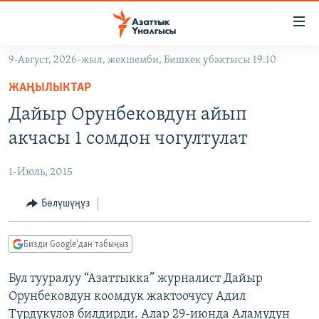
Линктер
Мазмунга
өтүңүз
9-Август, 2026-жыл, жекшемби, Бишкек убактысы 19:10
Навигацияга
ЖАҢЫЛЫКТАР
өтүңүз
ЖАҢЫЛЫКТАР
КЫРГЫЗСТАН
Издөөгө
Дайыр Орунбековдун айып
салыңыз
ДҮЙНӨ
КЫРГЫЗСТАН
акчасы 1 сомдон чогултулат
УКРАИНА
САЯСАТ
ДҮЙНӨ
1-Июль, 2015
АТАЙЫН ИЛИКТӨӨ
ЭКОНОМИКА
БОРБОР АЗИЯ
ТВ ПРОГРАММАЛАР
Бөлүшүңүз
МАДАНИЯТ
ПОДКАСТ
БҮГҮН АЗАТТЫКТА
Бизди Google'дан табыңыз
ӨЗГӨЧӨ ПИКИР
ЭКСПЕРТТЕР ТАЛДАЙТ
Бул тууралуу “Азаттыкка” журналист Дайыр
БИЗ ЖАНА ДҮЙНӨ
Русский
Орунбековдун коомдук жактоочусу Адил
ДАНИСТЕ
Турдукулов билдирди. Алар 29-июнда Аламүдүн