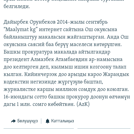
белгиледи.
Дайырбек Орунбеков 2014-жылы сентябрь
“Мaalymat kg” интернет сайтына Ош окуясына
байланыштуу макаласын жайгаштырган. Анда Ош
окуясына саясий баа берүү маселеси көтөрүлгөн.
Башкы прокуратура макалада айтылгандар
президент Алмазбек Атамбаевдин ар-намысына
доо келтирген деп, кылмыш ишин козгоону талап
кылган. Кийинчерээк доо арызды кароо Жарандык
кодекстин негизинде жүргүзүлө баштап,
журналистке каршы миллион сомдук доо коюлган.
16-июндагы сотто башкы прокурор доонун өлчөмүн
дагы 1 млн. сомго көбөйткөн. (AzK)
Бөлүшүңүз
Катталыңыз