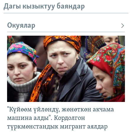
Дагы кызыктуу баяндар
Окуялар
"Күйөөм үйлөндү, жөнөткөн акчама
машина алды". Кордолгон
түркмөнстандык мигрант аялдар