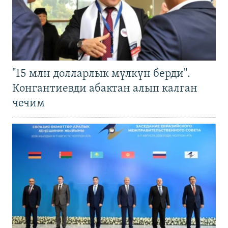
"15 млн долларлык мүлкүн берди".
Конгантиевди абактан алып калган
чечим