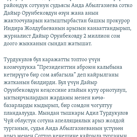
райондук сотунун судьясы Аида Абылгазиева сотко
ОНЛАЙН ШЕРИНЕ
ЭЖЕ-СИҢДИЛЕР
Дайыр Орунбековдун өзүн жана анын
АЗАТТЫК+
жактоочуларын катыштырбастан башкы прокурор
ЫҢГАЙСЫЗ СУРООЛОР
Индира Жолдубаеванын арызын канааттандырып,
журналист Дайыр Орунбековду 2 миллион сом
доого жыкканын сындап жатышат.
ЭЕ/АРнун бардык сайттары
Турдукулов бул каражатты топтоо үчүн
коомчулукка “Президенттин аброюн калыбына
кетирүүгө бир сом аябагыла” деп кайрылганы
жатканын билдирди. Бул үчүн Дайыр
Орунбековдун кеңсесине атайын куту орнотулуп,
ыктыярчылардын жардамы менен көчө-
базарларды кыдырып, бир сомдон чогултуу
пландалууда. Мындан тышкары Адил Турдукулов
Чүй облустук сотуна апелляциялык арыз жолдой
турганын, судья Аида Абылгазиеванын үстүнөн
арыз менен Соттор кеңешине кайрыла турганын