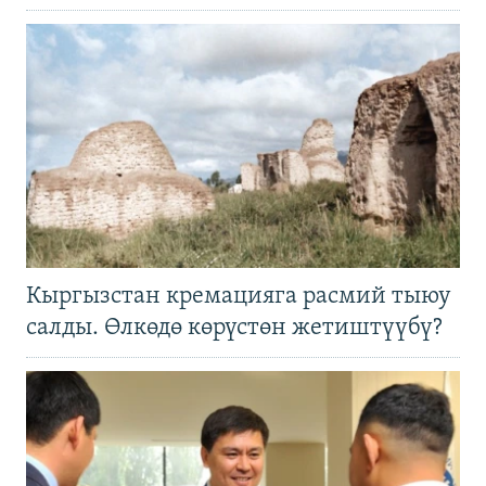
Кыргызстан кремацияга расмий тыюу
салды. Өлкөдө көрүстөн жетиштүүбү?