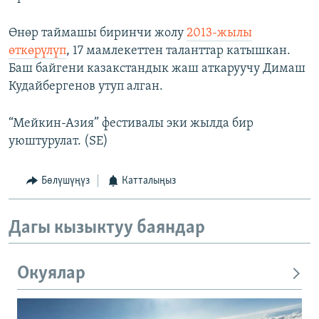
Өнөр таймашы биринчи жолу
2013-жылы
өткөрүлүп
, 17 мамлекеттен таланттар катышкан.
Баш байгени казакстандык жаш аткаруучу Димаш
Кудайбергенов утуп алган.
“Мейкин-Азия” фестивалы эки жылда бир
уюштурулат. (SE)
Бөлүшүңүз
Катталыңыз
Дагы кызыктуу баяндар
Окуялар