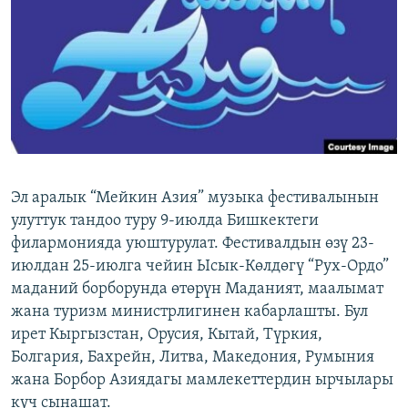
ОНЛАЙН ШЕРИНЕ
ЭЖЕ-СИҢДИЛЕР
АЗАТТЫК+
ЫҢГАЙСЫЗ СУРООЛОР
ЭЕ/АРнун бардык сайттары
Эл аралык “Мейкин Азия” музыка фестивалынын
улуттук тандоо туру 9-июлда Бишкектеги
филармонияда уюштурулат. Фестивалдын өзү 23-
июлдан 25-июлга чейин Ысык-Көлдөгү “Рух-Ордо”
маданий борборунда өтөрүн Маданият, маалымат
жана туризм министрлигинен кабарлашты. Бул
ирет Кыргызстан, Орусия, Кытай, Түркия,
Болгария, Бахрейн, Литва, Македония, Румыния
жана Борбор Азиядагы мамлекеттердин ырчылары
күч сынашат.