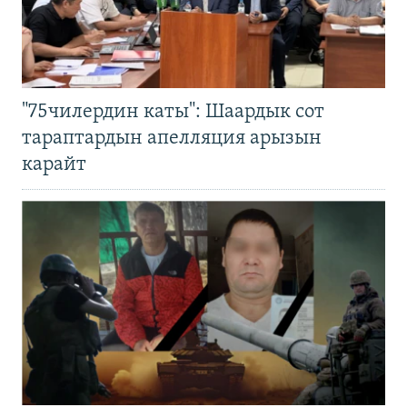
"75чилердин каты": Шаардык сот
тараптардын апелляция арызын
карайт