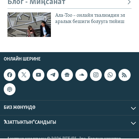
Блог - Миңсанат
Ала-Тоо – онлайн таалимдин эл
аралык бешиги болууга тийиш
ОНЛАЙН ШЕРИНЕ
БИЗ ЖӨНҮНДӨ
"АЗАТТЫКТЫН" САНДЫГЫ
Азаттык үналгысы © 2026 RFE/RL, Inc. Бардык укуктар