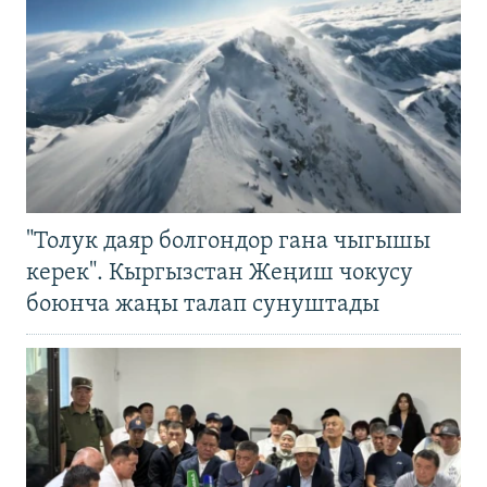
"Толук даяр болгондор гана чыгышы
керек". Кыргызстан Жеңиш чокусу
боюнча жаңы талап сунуштады