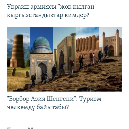
Украин армиясы "жок кылган"
кыргызстандыктар кимдер?
"Борбор Азия Шенгени": Туризм
чөлкөмдү байытабы?