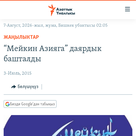
Линктер
Мазмунга
өтүңүз
7-Август, 2026-жыл, жума, Бишкек убактысы 02:05
Навигацияга
ЖАҢЫЛЫКТАР
өтүңүз
ЖАҢЫЛЫКТАР
КЫРГЫЗСТАН
Издөөгө
“Мейкин Азияга” даярдык
салыңыз
ДҮЙНӨ
КЫРГЫЗСТАН
башталды
УКРАИНА
САЯСАТ
ДҮЙНӨ
3-Июль, 2015
АТАЙЫН ИЛИКТӨӨ
ЭКОНОМИКА
БОРБОР АЗИЯ
ТВ ПРОГРАММАЛАР
Бөлүшүңүз
МАДАНИЯТ
ПОДКАСТ
БҮГҮН АЗАТТЫКТА
Бизди Google'дан табыңыз
ӨЗГӨЧӨ ПИКИР
ЭКСПЕРТТЕР ТАЛДАЙТ
БИЗ ЖАНА ДҮЙНӨ
Русский
ДАНИСТЕ