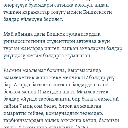
өнөрчүлүк буюмдары сатыкка коюлуп, андан
ОНЛАЙН ШЕРИНЕ
ЭЖЕ-СИҢДИЛЕР
түшкөн каражаттар толугу менен Бишкектеги
АЗАТТЫК+
балдар үйлөрүнө берилет.
ЫҢГАЙСЫЗ СУРООЛОР
Май айында дагы Бишкек гуманитардык
университетинин студенттери автоунаа жууй
ЭЕ/АРнун бардык сайттары
турган жайларда иштеп, тапкан акчаларын балдар
үйүндөгү жетим балдарга жумшаган.
Расмий маалымат боюнча, Кыргызстанда
мамлекеттик жана жеке менчик 117 балдар үйү
бар. Аларда багылып жаткан балдардын саны
болжол менен 11 миңден ашат. Мамлекеттик
балдар үйүндө тарбияланган бир балага өкмөт ай
сайын 7 миң сом бөлөт, бирок ал жашаган
имаратты тейлөө, коммуналдык төлөмдөр,
тарбиячылардын айлык акысына кетип, баланын
өзүнө 250 сом гана жумшалат. (AzK)