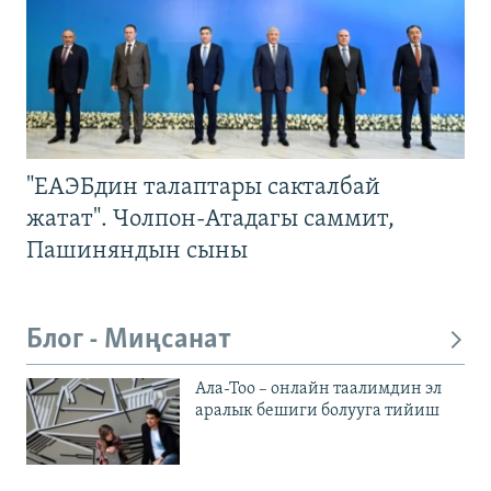
"ЕАЭБдин талаптары сакталбай
жатат". Чолпон-Атадагы саммит,
Пашиняндын сыны
Блог - Миңсанат
Ала-Тоо – онлайн таалимдин эл
аралык бешиги болууга тийиш