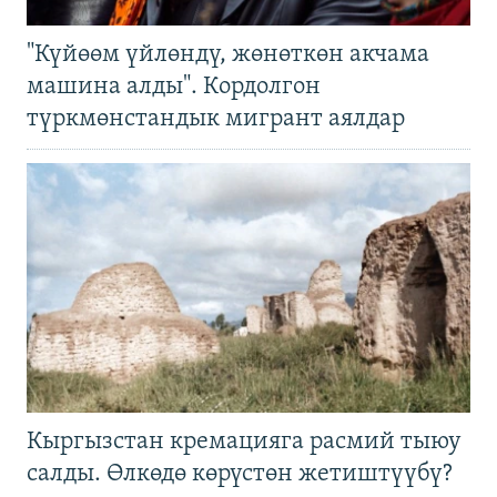
"Күйөөм үйлөндү, жөнөткөн акчама
машина алды". Кордолгон
түркмөнстандык мигрант аялдар
Кыргызстан кремацияга расмий тыюу
салды. Өлкөдө көрүстөн жетиштүүбү?