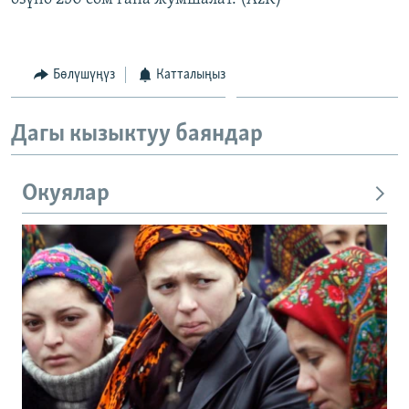
Бөлүшүңүз
Катталыңыз
Дагы кызыктуу баяндар
Окуялар