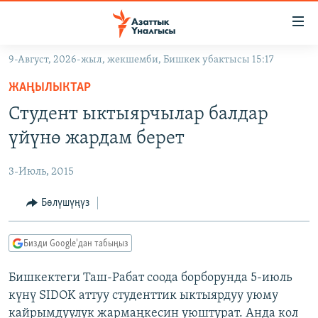
Линктер
Мазмунга
өтүңүз
9-Август, 2026-жыл, жекшемби, Бишкек убактысы 15:17
Навигацияга
ЖАҢЫЛЫКТАР
өтүңүз
ЖАҢЫЛЫКТАР
КЫРГЫЗСТАН
Издөөгө
Студент ыктыярчылар балдар
салыңыз
ДҮЙНӨ
КЫРГЫЗСТАН
үйүнө жардам берет
УКРАИНА
САЯСАТ
ДҮЙНӨ
3-Июль, 2015
АТАЙЫН ИЛИКТӨӨ
ЭКОНОМИКА
БОРБОР АЗИЯ
ТВ ПРОГРАММАЛАР
Бөлүшүңүз
МАДАНИЯТ
ПОДКАСТ
БҮГҮН АЗАТТЫКТА
Бизди Google'дан табыңыз
ӨЗГӨЧӨ ПИКИР
ЭКСПЕРТТЕР ТАЛДАЙТ
Бишкектеги Таш-Рабат соода борборунда 5-июль
БИЗ ЖАНА ДҮЙНӨ
Русский
күнү SIDOK аттуу студенттик ыктыярдуу уюму
ДАНИСТЕ
кайрымдуулук жармаңкесин уюштурат. Анда кол