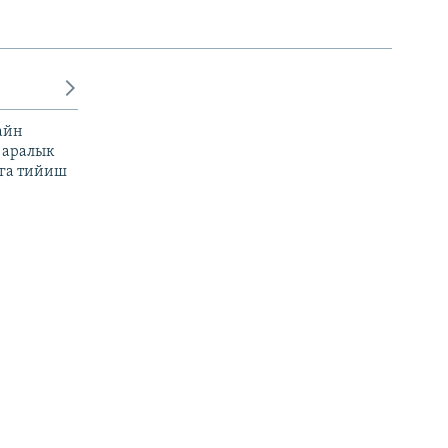
айн
 аралык
га тийиш