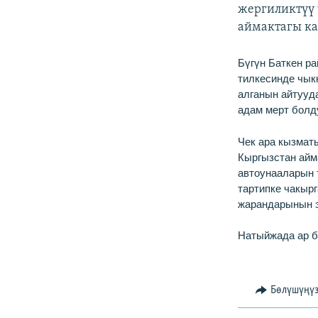
ЭЖЕ-СИҢДИЛЕР
жергиликтүү 
аймактагы ка
АЗАТТЫК+
ЫҢГАЙСЫЗ СУРООЛОР
Бүгүн Баткен р
тилкесинде чык
алганын айтууд
адам мерт болду
Чек ара кызматы
Кыргызстан айм
автоунааларын 
тартипке чакырг
жарандарынын э
Натыйжада ар би
Бөлүшүңү