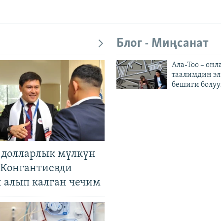
Блог - Миңсанат
Ала-Тоо – онл
таалимдин эл
бешиги болуу
н долларлык мүлкүн
. Конгантиевди
н алып калган чечим