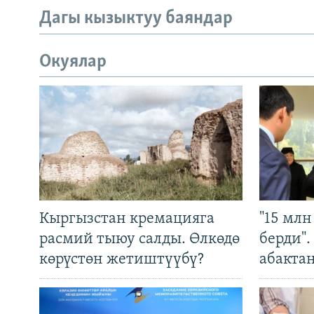
Дагы кызыктуу баяндар
Окуялар
Кыргызстан кремацияга
"15 мл
расмий тыюу салды. Өлкөдө
берди"
көрүстөн жетиштүүбү?
абакта