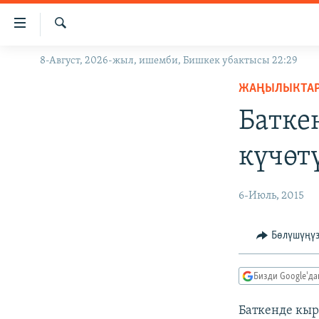
Линктер
Мазмунга
өтүңүз
Издөө
8-Август, 2026-жыл, ишемби, Бишкек убактысы 22:29
ЖАҢЫЛЫКТАР
Навигацияга
өтүңүз
ЖАҢЫЛЫКТА
КЫРГЫЗСТАН
Издөөгө
Батке
ДҮЙНӨ
КЫРГЫЗСТАН
салыңыз
УКРАИНА
САЯСАТ
ДҮЙНӨ
күчөт
АТАЙЫН ИЛИКТӨӨ
ЭКОНОМИКА
БОРБОР АЗИЯ
ТВ ПРОГРАММАЛАР
МАДАНИЯТ
6-Июль, 2015
ПОДКАСТ
БҮГҮН АЗАТТЫКТА
Бөлүшүңү
ӨЗГӨЧӨ ПИКИР
ЭКСПЕРТТЕР ТАЛДАЙТ
БИЗ ЖАНА ДҮЙНӨ
Бизди Google'д
ДАНИСТЕ
Баткенде кыр