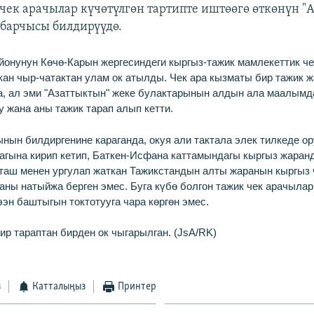
чек арачылар күчөтүлгөн тартипте иштөөгө өткөнүн "
барчысы билдирүүдө.
айонунун Көчө-Карын жергесиндеги кыргыз-тажик мамлекеттик че
кан чыр-чатактан улам ок атылды. Чек ара кызматы бир тажик 
а, ал эми "Азаттыктын" жеке булактарынын алдын ала маалым
 жана аны тажик тарап алып кетти.
нын билдиргенине караганда, окуя али тактала элек тилкеде о
агына кирип кетип, Баткен-Исфана каттамындагы кыргыз жара
таш менен ургулап жаткан Тажикстандын алты жаранын кыргыз
аны натыйжа берген эмес. Буга күбө болгон тажик чек арачылар
эн баштыгын токтотууга чара көргөн эмес.
р тараптан бирден ок чыгарылган.​ (JsA/RK)
з
Катталыңыз
Принтер