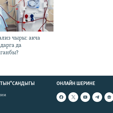
ализ чыры: акча
дарга да
лганбы?
КТЫН" САНДЫГЫ
ОНЛАЙН ШЕРИНЕ
лим