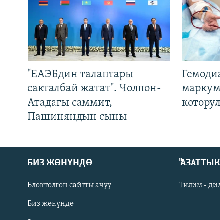
"ЕАЭБдин талаптары
Гемоди
сакталбай жатат". Чолпон-
маркум
Атадагы саммит,
котору
Пашиняндын сыны
БИЗ ЖӨНҮНДӨ
"АЗАТТЫ
Блоктолгон сайтты ачуу
Тилим - ди
Биз жөнүндө
Русский