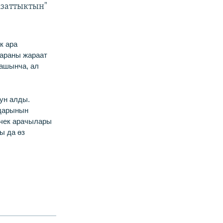
Азаттыктын"
к ара
жараны жараат
дашынча, ал
рун алды.
ндарынын
 чек арачылары
ы да өз