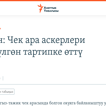
Р
н: Чек ара аскерлери
үлгөн тартипке өттү
з
ан табыңыз
гыз-тажик чек арасында болгон окуяга байланыштуу 