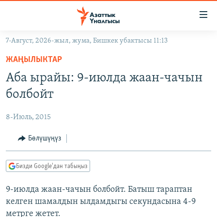
Линктер
Мазмунга
өтүңүз
7-Август, 2026-жыл, жума, Бишкек убактысы 11:13
Навигацияга
ЖАҢЫЛЫКТАР
өтүңүз
ЖАҢЫЛЫКТАР
КЫРГЫЗСТАН
Издөөгө
Аба ырайы: 9-июлда жаан-чачын
салыңыз
ДҮЙНӨ
КЫРГЫЗСТАН
болбойт
УКРАИНА
САЯСАТ
ДҮЙНӨ
8-Июль, 2015
АТАЙЫН ИЛИКТӨӨ
ЭКОНОМИКА
БОРБОР АЗИЯ
ТВ ПРОГРАММАЛАР
Бөлүшүңүз
МАДАНИЯТ
ПОДКАСТ
БҮГҮН АЗАТТЫКТА
Бизди Google'дан табыңыз
ӨЗГӨЧӨ ПИКИР
ЭКСПЕРТТЕР ТАЛДАЙТ
9-июлда жаан-чачын болбойт. Батыш тараптан
БИЗ ЖАНА ДҮЙНӨ
Русский
келген шамалдын ылдамдыгы секундасына 4-9
ДАНИСТЕ
метрге жетет.