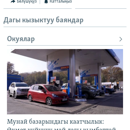
Бөлүшүңүз
Катталыңыз
Дагы кызыктуу баяндар
Окуялар
Мунай базарындагы каатчылык: