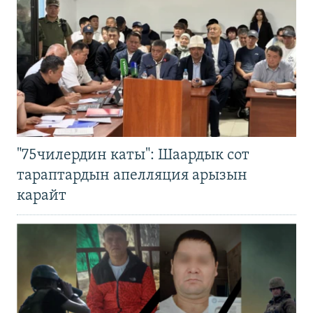
"75чилердин каты": Шаардык сот
тараптардын апелляция арызын
карайт