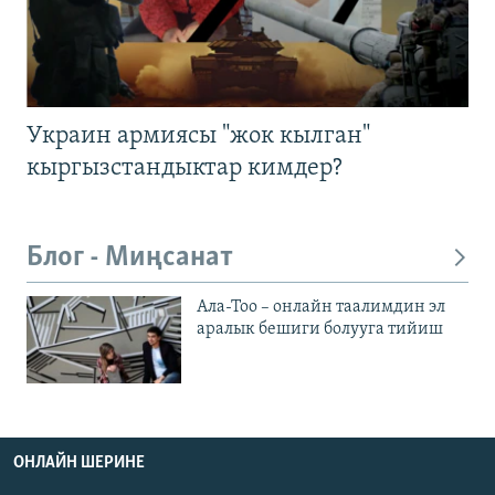
Украин армиясы "жок кылган"
кыргызстандыктар кимдер?
Блог - Миңсанат
Ала-Тоо – онлайн таалимдин эл
аралык бешиги болууга тийиш
ОНЛАЙН ШЕРИНЕ