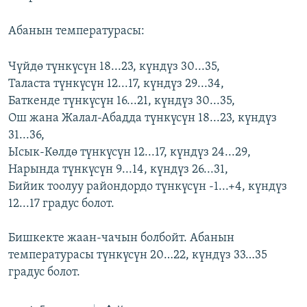
ОНЛАЙН ШЕРИНЕ
ЭЖЕ-СИҢДИЛЕР
Абанын температурасы:
АЗАТТЫК+
ЫҢГАЙСЫЗ СУРООЛОР
Чүйдө түнкүсүн 18...23, күндүз 30...35,
Таласта түнкүсүн 12...17, күндүз 29...34,
Баткенде түнкүсүн 16...21, күндүз 30...35,
ЭЕ/АРнун бардык сайттары
Ош жана Жалал-Абадда түнкүсүн 18...23, күндүз
31...36,
Ысык-Көлдө түнкүсүн 12...17, күндүз 24...29,
Нарында түнкүсүн 9...14, күндүз 26...31,
Бийик тоолуу райондордо түнкүсүн -1...+4, күндүз
12...17 градус болот.
Бишкекте жаан-чачын болбойт. Абанын
температурасы түнкүсүн 20…22, күндүз 33…35
градус болот.