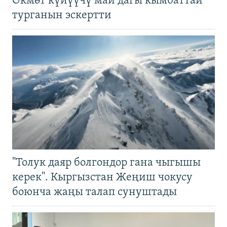
Өкмөт күйүүчү май дагы кымбаттай
турганын эскертти
"Толук даяр болгондор гана чыгышы
керек". Кыргызстан Жеңиш чокусу
боюнча жаңы талап сунуштады