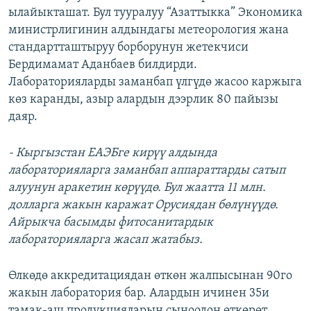
ылайыкташат. Бул тууралуу “Азаттыкка” Экономика
ОНЛАЙН ШЕРИНЕ
ЭЖЕ-СИҢДИЛЕР
министрлигинин алдындагы метеорология жана
АЗАТТЫК+
стандартташтыруу борборунун жетекчиси
ЫҢГАЙСЫЗ СУРООЛОР
Бердимамат Аданбаев билдирди.
Лабораторияларды заманбап үлгүдө жасоо каржыга
көз каранды, азыр алардын дээрлик 80 пайызы
ЭЕ/АРнун бардык сайттары
даяр.
- Кыргызстан ЕАЭБге кирүү алдында
лабораторияларга заманбап аппараттарды сатып
алуунун аракетин көрүүдө. Бул жаатта 11 млн.
долларга жакын каражат Орусиядан бөлүнүүдө.
Айрыкча басымды фитосанитардык
лабораторияларга жасап жатабыз.
Өлкөдө аккредитациядан өткөн жалпысынан 90го
жакын лаборатория бар. Алардын ичинен 35и
тамак-аш продукцияларын сыноодон өткөрөт.