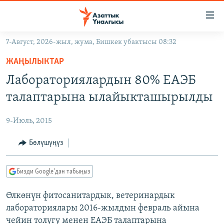
Линктер
Мазмунга
өтүңүз
7-Август, 2026-жыл, жума, Бишкек убактысы 08:32
Навигацияга
ЖАҢЫЛЫКТАР
өтүңүз
ЖАҢЫЛЫКТАР
КЫРГЫЗСТАН
Издөөгө
Лабораториялардын 80% ЕАЭБ
салыңыз
ДҮЙНӨ
КЫРГЫЗСТАН
талаптарына ылайыкташырылды
УКРАИНА
САЯСАТ
ДҮЙНӨ
9-Июль, 2015
АТАЙЫН ИЛИКТӨӨ
ЭКОНОМИКА
БОРБОР АЗИЯ
ТВ ПРОГРАММАЛАР
Бөлүшүңүз
МАДАНИЯТ
ПОДКАСТ
БҮГҮН АЗАТТЫКТА
Бизди Google'дан табыңыз
ӨЗГӨЧӨ ПИКИР
ЭКСПЕРТТЕР ТАЛДАЙТ
Өлкөнүн фитосанитардык, ветеринардык
БИЗ ЖАНА ДҮЙНӨ
Русский
лабораториялары 2016-жылдын февраль айына
ДАНИСТЕ
чейин толугу менен ЕАЭБ талаптарына