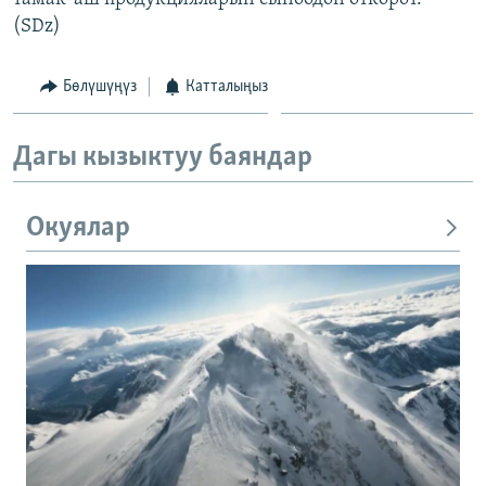
(SDz)
Бөлүшүңүз
Катталыңыз
Дагы кызыктуу баяндар
Окуялар