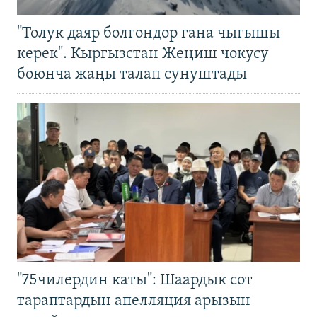
"Толук даяр болгондор гана чыгышы
керек". Кыргызстан Жеңиш чокусу
боюнча жаңы талап сунуштады
"75чилердин каты": Шаардык сот
тараптардын апелляция арызын