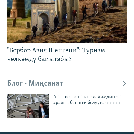
"Борбор Азия Шенгени": Туризм
чөлкөмдү байытабы?
Блог - Миңсанат
Ала-Тоо – онлайн таалимдин эл
аралык бешиги болууга тийиш