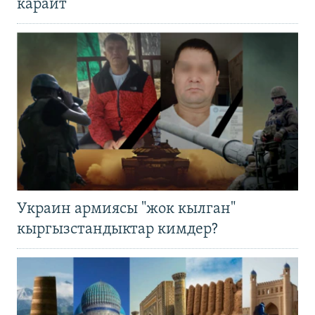
карайт
Украин армиясы "жок кылган"
кыргызстандыктар кимдер?