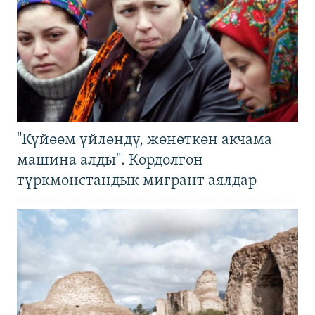
"Күйөөм үйлөндү, жөнөткөн акчама
машина алды". Кордолгон
түркмөнстандык мигрант аялдар