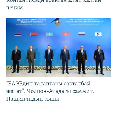
Конгантиевди абактан алып калган
чечим
"ЕАЭБдин талаптары сакталбай
жатат". Чолпон-Атадагы саммит,
Пашиняндын сыны