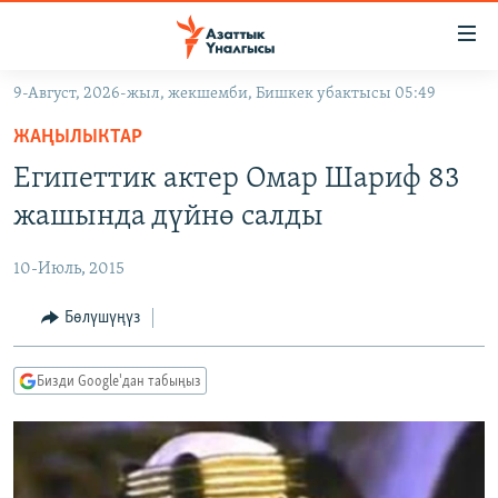
Линктер
Мазмунга
өтүңүз
9-Август, 2026-жыл, жекшемби, Бишкек убактысы 05:49
Навигацияга
ЖАҢЫЛЫКТАР
өтүңүз
ЖАҢЫЛЫКТАР
КЫРГЫЗСТАН
Издөөгө
Египеттик актер Омар Шариф 83
салыңыз
ДҮЙНӨ
КЫРГЫЗСТАН
жашында дүйнө салды
УКРАИНА
САЯСАТ
ДҮЙНӨ
10-Июль, 2015
АТАЙЫН ИЛИКТӨӨ
ЭКОНОМИКА
БОРБОР АЗИЯ
ТВ ПРОГРАММАЛАР
Бөлүшүңүз
МАДАНИЯТ
ПОДКАСТ
БҮГҮН АЗАТТЫКТА
Бизди Google'дан табыңыз
ӨЗГӨЧӨ ПИКИР
ЭКСПЕРТТЕР ТАЛДАЙТ
БИЗ ЖАНА ДҮЙНӨ
Русский
ДАНИСТЕ