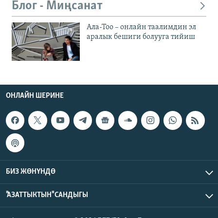
Блог - Миңсанат
Ала-Тоо – онлайн таалимдин эл
аралык бешиги болууга тийиш
ОНЛАЙН ШЕРИНЕ
БИЗ ЖӨНҮНДӨ
"АЗАТТЫКТЫН" САНДЫГЫ