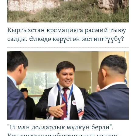
Кыргызстан кремацияга расмий тыюу
салды. Өлкөдө көрүстөн жетиштүүбү?
"15 млн долларлык мүлкүн берди".