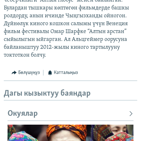
чеберчилиги “Алтын глобус” менен бааланган.
Булардан тышкары көптөгөн фильмдерде башкы
ролдорду, анын ичинде Чыңгызханды ойногон.
Дүйнөлүк киного кошкон салымы үчүн Венеция
фильм фестивалы Омар Шарфке “Алтын арстан”
сыйылыгын ыйгарган. Ал Альцгеймер оорусуна
байланыштуу 2012-жылы киного тартылууну
токтоткон болчу.
Бөлүшүңүз
Катталыңыз
Дагы кызыктуу баяндар
Окуялар