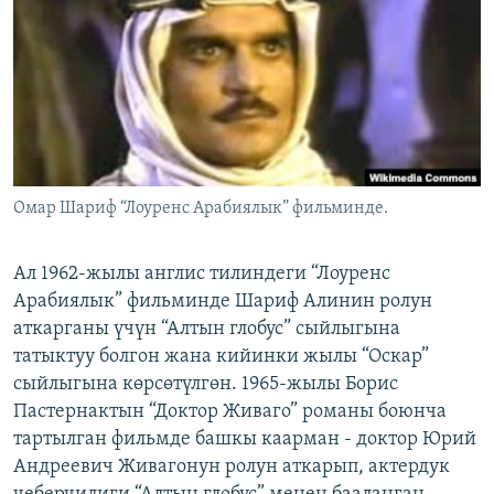
ОНЛАЙН ШЕРИНЕ
ЭЖЕ-СИҢДИЛЕР
АЗАТТЫК+
ЫҢГАЙСЫЗ СУРООЛОР
ЭЕ/АРнун бардык сайттары
Омар Шариф “Лоуренс Арабиялык” фильминде.
Ал 1962-жылы англис тилиндеги “Лоуренс
Арабиялык” фильминде Шариф Алинин ролун
аткарганы үчүн “Алтын глобус” сыйлыгына
татыктуу болгон жана кийинки жылы “Оскар”
сыйлыгына көрсөтүлгөн. 1965-жылы Борис
Пастернактын “Доктор Живаго” романы боюнча
тартылган фильмде башкы каарман - доктор Юрий
Андреевич Живагонун ролун аткарып, актердук