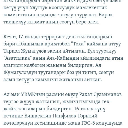
атылгандардын биринин жакындары сөөгүн алып
ОНЛАЙН ШЕРИНЕ
ЭЖЕ-СИҢДИЛЕР
кетүү үчүн Улуттук коопсуздук мамлекеттик
комитетинин алдында чогулуп турушат. Бирок
АЗАТТЫК+
тиешелүү кызмат анын сөөгүн бере элек.
ЫҢГАЙСЫЗ СУРООЛОР
Кечээ, 17-июлда террорист деп атылгандардын
ЭЕ/АРнун бардык сайттары
бири атбашылык кримтөбөл “Тоха” каймана аттуу
Тариэл Жумагулов экени айтылган. Бул тууралуу
"Азаттыкка" анын Ача-Кайыңды айылындагы атын
атагысы келбеген жакыны билдирген. Ал
Жумагуловдун туугандары боз үй тигип, сөөгүн
алып кетүүгө камынып жатканын айткан.
Ал эми УКМКнын расмий өкүлү Рахат Сулайманов
тергөө жүрүп жатканын, жыйынтыгында тек-
жайы такталарын билдирген. 16-июль күнү
кечинде Бишкектин Панфилов-Горький
көчөлөрүнүн кесилишинде жана ГЭС-5 конушунда