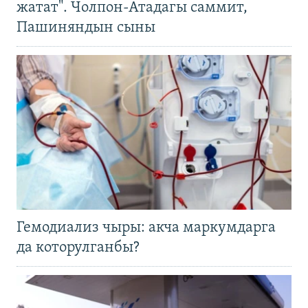
жатат". Чолпон-Атадагы саммит,
Пашиняндын сыны
Гемодиализ чыры: акча маркумдарга
да которулганбы?