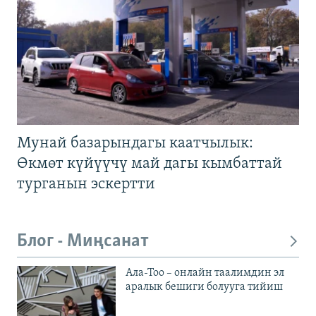
Мунай базарындагы каатчылык:
Өкмөт күйүүчү май дагы кымбаттай
турганын эскертти
Блог - Миңсанат
Ала-Тоо – онлайн таалимдин эл
аралык бешиги болууга тийиш