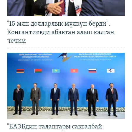
"15 млн долларлык мүлкүн берди".
Конгантиевди абактан алып калган
чечим
"ЕАЭБдин талаптары сакталбай