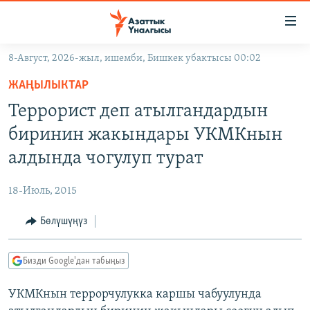
Линктер
Мазмунга
өтүңүз
8-Август, 2026-жыл, ишемби, Бишкек убактысы 00:02
Навигацияга
ЖАҢЫЛЫКТАР
өтүңүз
ЖАҢЫЛЫКТАР
КЫРГЫЗСТАН
Издөөгө
Террорист деп атылгандардын
салыңыз
ДҮЙНӨ
КЫРГЫЗСТАН
биринин жакындары УКМКнын
УКРАИНА
САЯСАТ
ДҮЙНӨ
алдында чогулуп турат
АТАЙЫН ИЛИКТӨӨ
ЭКОНОМИКА
БОРБОР АЗИЯ
18-Июль, 2015
ТВ ПРОГРАММАЛАР
МАДАНИЯТ
Бөлүшүңүз
ПОДКАСТ
БҮГҮН АЗАТТЫКТА
ӨЗГӨЧӨ ПИКИР
ЭКСПЕРТТЕР ТАЛДАЙТ
Бизди Google'дан табыңыз
БИЗ ЖАНА ДҮЙНӨ
Русский
УКМКнын террорчулукка каршы чабуулунда
ДАНИСТЕ