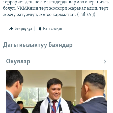
террорист деп шектелгендерди кармоо операциясы
болуп, УКМКнын төрт жоокери жаракат алып, төрт
жоочу өлтүрүлүп, жетөө кармалган. (TSh/AiJ)
Бөлүшүңүз
Катталыңыз
Дагы кызыктуу баяндар
Окуялар