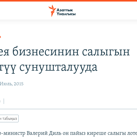
Р
ея бизнесинин салыгын
түү сунушталууда
Июль, 2015
з
ан табыңыз
-министр Валерий Диль он пайыз киреше салыгы лот