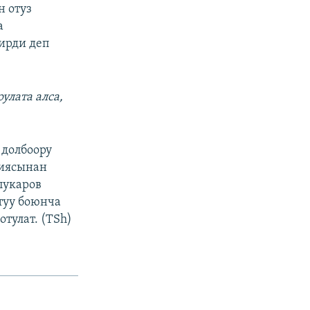
н отуз
а
ирди деп
улата алса,
 долбоору
циясынан
пукаров
туу боюнча
тулат. (TSh)