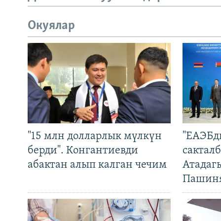
Окуялар
"15 млн долларлык мүлкүн
"ЕАЭБд
берди". Конгантиевди
сакталб
абактан алып калган чечим
Атадаг
Пашин