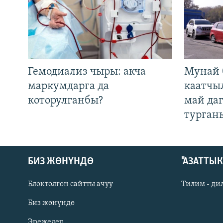
Гемодиализ чыры: акча
Мунай 
маркумдарга да
каатчы
которулганбы?
май да
турган
БИЗ ЖӨНҮНДӨ
"АЗАТТЫ
Блоктолгон сайтты ачуу
Тилим - ди
Биз жөнүндө
Русский
Эрежелер