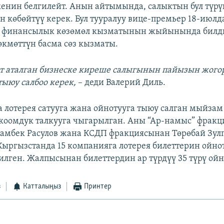
кенин белгилейт. Анын айтымында, салыктын бул түрү
н көбөйтүү керек. Бул тууралуу вице-премьер 18-июлд
 финансылык көзөмөл кызматынын жыйынында билд
кмөттүн басма сөз кызматы.
т аталган бизнеске киреше салыгынын пайызын жогор
тыюу салбоо керек,
– деди Валерий Диль.
 лотерея сатууга жана ойнотууга тыюу салган мыйзам
коомдук талкууга чыгарылган. Аны “Ар-намыс” фрак
амбек Расулов жана КСДП фракциясынан Төрөбай Зул
Кыргызстанда 15 компанияга лотерея билеттерин ойно
илген. Жалпысынан билеттердин ар түрдүү 35 түрү ойно
з
Катталыңыз
Принтер