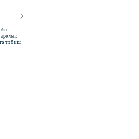
айн
 аралык
га тийиш