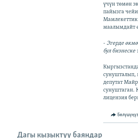
ЭЖЕ-СИҢДИЛЕР
үчүн төмөн э
пайызга чейи
АЗАТТЫК+
Мамлекеттик
ЫҢГАЙСЫЗ СУРООЛОР
маалымдайт ө
-
Эгерде өкмө
бул бизнеске 
Кыргызстанда
сунушталып, 
депутат Майр
сунуштаган. 
лицензия бер
Бөлүшүңү
Дагы кызыктуу баяндар