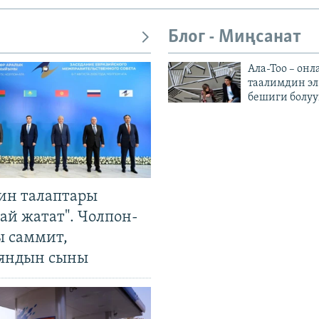
Блог - Миңсанат
Ала-Тоо – онл
таалимдин эл
бешиги болуу
ин талаптары
ай жатат". Чолпон-
ы саммит,
яндын сыны