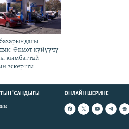
базарындагы
лык: Өкмөт күйүүчү
гы кымбаттай
ын эскертти
КТЫН" САНДЫГЫ
ОНЛАЙН ШЕРИНЕ
лим