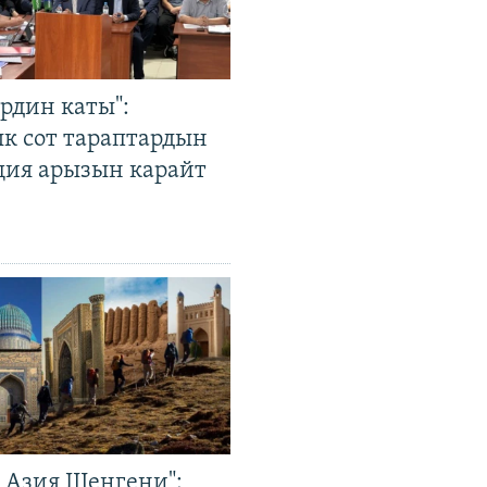
рдин каты":
к сот тараптардын
ция арызын карайт
р Азия Шенгени":