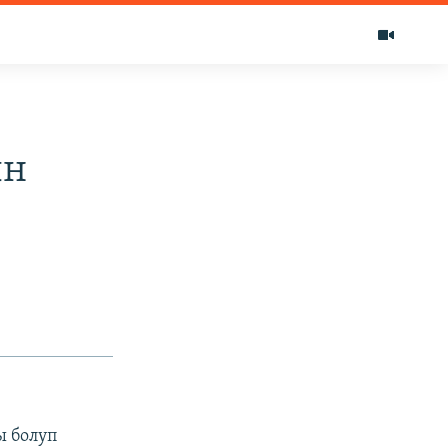
ын
ы болуп