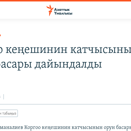
Р
о кеңешинин катчысын
басары дайындалды
з
ан табыңыз
маналиев Коргоо кеңешинин катчысынын орун басар