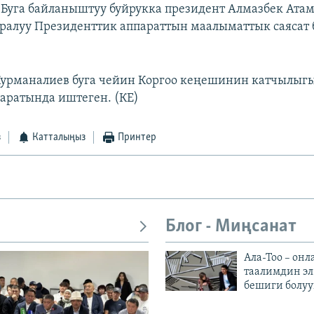
Буга байланыштуу буйрукка президент Алмазбек Атам
ууралуу Президенттик аппараттын маалыматтык саясат
урманалиев буга чейин Коргоо кеңешинин катчылыг
аратында иштеген. (КЕ)
з
Катталыңыз
Принтер
Блог - Миңсанат
Ала-Тоо – онл
таалимдин эл
бешиги болуу