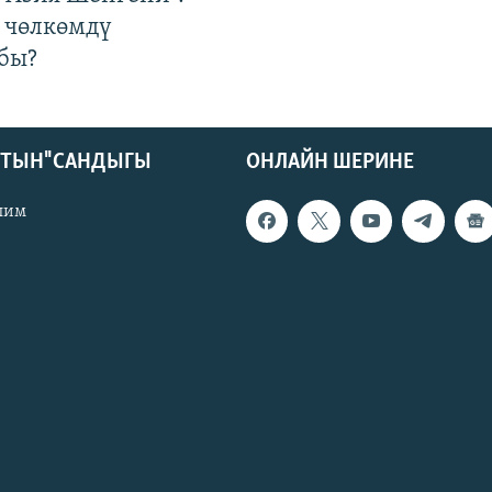
 чөлкөмдү
бы?
КТЫН" САНДЫГЫ
ОНЛАЙН ШЕРИНЕ
лим