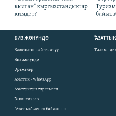
кылган" кыргызстандыктар
Туризм
кимдер?
байыта
БИЗ ЖӨНҮНДӨ
"АЗАТТЫ
Блоктолгон сайтты ачуу
Тилим - ди
Биз жөнүндө
Русский
Эрежелер
Азаттык - WhatsApp
ОНЛАЙН ШЕРИНЕ
Азаттыктын тиркемеси
Вакансиялар
"Азаттык" менен байланыш