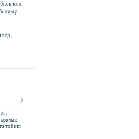
баев кол
 бөлүмү
ында,
айн
 аралык
га тийиш