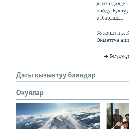
ЭЖЕ-СИҢДИЛЕР
дайындалды. 
койду. Бул т
АЗАТТЫК+
кабарлады.
ЫҢГАЙСЫЗ СУРООЛОР
38 жаштагы К
Өкмөттүн апп
Бөлүшүңү
Дагы кызыктуу баяндар
Окуялар