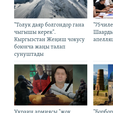
"Толук даяр болгондор гана
"75чиле
чыгышы керек".
Шаарды
Кыргызстан Жеңиш чокусу
апелля
боюнча жаңы талап
сунуштады
Украин армиясы "жок
"Борбо