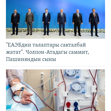
"ЕАЭБдин талаптары сакталбай
жатат". Чолпон-Атадагы саммит,
Пашиняндын сыны