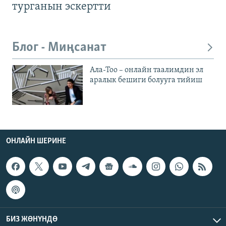
турганын эскертти
Блог - Миңсанат
Ала-Тоо – онлайн таалимдин эл
аралык бешиги болууга тийиш
ОНЛАЙН ШЕРИНЕ
БИЗ ЖӨНҮНДӨ