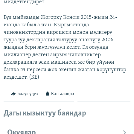
милдеттендирет.
Бул мыйзамды Жогорку Кеңеш 2015-жылы 24-
июнда кабыл алган. Кыргызстанда
чиновниктердин кирешеси менен мүлктөрү
тууралуу декларация толтуруу өнөктүгү 2005-
жылдан бери жүргүзүлүп келет. Эл оозунда
миллионер делген айрым чиновниктер
декларацияга эски машинеси же бир үйүнөн
башка эч нерсеси жок экенин жазган көрүнүштөр
кездешет. (КЕ)
Бөлүшүңүз
Катталыңыз
Дагы кызыктуу баяндар
Окуялар