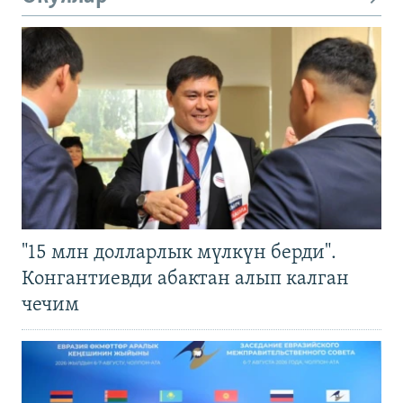
"15 млн долларлык мүлкүн берди".
Конгантиевди абактан алып калган
чечим