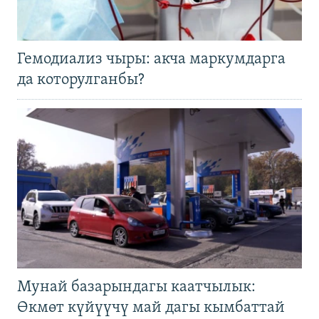
Гемодиализ чыры: акча маркумдарга
да которулганбы?
Мунай базарындагы каатчылык:
Өкмөт күйүүчү май дагы кымбаттай