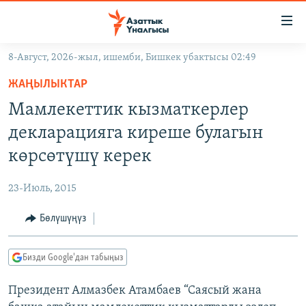
Линктер
Мазмунга
өтүңүз
8-Август, 2026-жыл, ишемби, Бишкек убактысы 02:49
Навигацияга
ЖАҢЫЛЫКТАР
өтүңүз
ЖАҢЫЛЫКТАР
КЫРГЫЗСТАН
Издөөгө
Мамлекеттик кызматкерлер
салыңыз
ДҮЙНӨ
КЫРГЫЗСТАН
декларацияга киреше булагын
УКРАИНА
САЯСАТ
ДҮЙНӨ
көрсөтүшү керек
АТАЙЫН ИЛИКТӨӨ
ЭКОНОМИКА
БОРБОР АЗИЯ
23-Июль, 2015
ТВ ПРОГРАММАЛАР
МАДАНИЯТ
Бөлүшүңүз
ПОДКАСТ
БҮГҮН АЗАТТЫКТА
ӨЗГӨЧӨ ПИКИР
ЭКСПЕРТТЕР ТАЛДАЙТ
Бизди Google'дан табыңыз
БИЗ ЖАНА ДҮЙНӨ
Русский
Президент Алмазбек Атамбаев “Саясый жана
ДАНИСТЕ