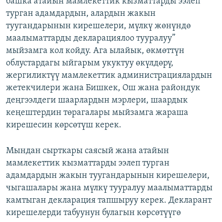
башка атайын мамлекеттик кызматтарды ээлеп
ОНЛАЙН ШЕРИНЕ
ЭЖЕ-СИҢДИЛЕР
турган адамдардын, алардын жакын
туугандарынын кирешелери, мүлкү жөнүндө
АЗАТТЫК+
маалыматтарды декларациялоо тууралуу”
ЫҢГАЙСЫЗ СУРООЛОР
мыйзамга кол койду. Ага ылайык, өкмөттүн
облустардагы ыйгарым укуктуу өкүлдөрү,
жергиликтүү мамлекеттик администрациялардын
ЭЕ/АРнун бардык сайттары
жетекчилери жана Бишкек, Ош жана райондук
деңгээлдеги шаарлардын мэрлери, шаардык
кеңештердин төрагалары мыйзамга жараша
кирешесин көрсөтүш керек.
Мындан сырткары саясый жана атайын
мамлекеттик кызматтарды ээлеп турган
адамдардын жакын туугандарынын кирешелери,
чыгашалары жана мүлкү тууралуу маалыматтарды
камтыган декларация тапшыруу керек. Декларант
кирешелерди табуунун булагын көрсөтүүгө