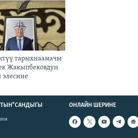
ктүү тарыхнаамачы
к Жакыпбековдун
 элесине
КТЫН" САНДЫГЫ
ОНЛАЙН ШЕРИНЕ
лим