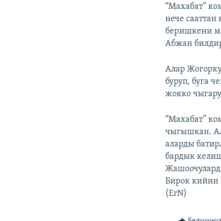
ЭЖЕ-СИҢДИЛЕР
“Махабат” ко
нече сааттан
АЗАТТЫК+
беришкени ма
ЫҢГАЙСЫЗ СУРООЛОР
Абжан билди
Алар Жогорку
буруп, буга 
жокко чыгару
“Махабат” ко
чыгышкан. Ал
аларды батир
бардык келиш
Жашоочуларды
Бирок кийин 
(ErN)