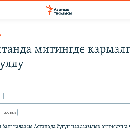
Р
станда митингде кармал
улду
з
ан табыңыз
 баш калаасы Астанада бүгүн нааразылык акциясына