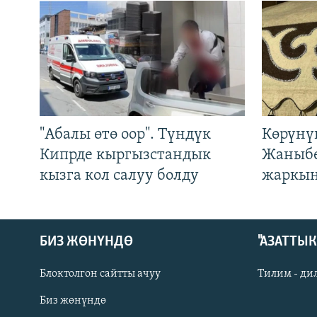
"Абалы өтө оор". Түндүк
Көрүнү
Кипрде кыргызстандык
Жаныбе
кызга кол салуу болду
жаркын
БИЗ ЖӨНҮНДӨ
"АЗАТТЫ
Блоктолгон сайтты ачуу
Тилим - ди
Биз жөнүндө