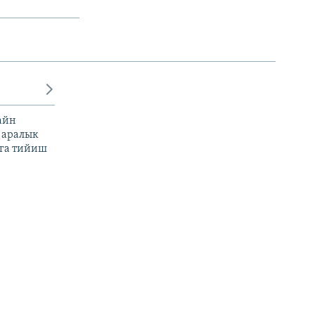
айн
 аралык
га тийиш