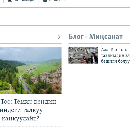
з
Катталыңыз
Принтер
Блог - Миңсанат
Ала-Тоо – онл
таалимдин эл
бешиги болуу
Тоо: Темир кендин
гиндеги талкуу
 каңкуулайт?