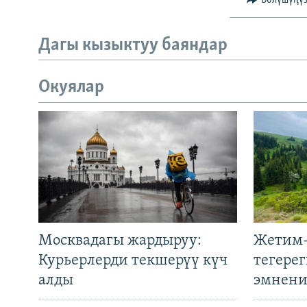
Бөлүшүңү
Дагы кызыктуу баяндар
Окуялар
Москвадагы жардыруу:
Жетим-
Курьерлерди текшерүү күч
тегере
алды
эмнени