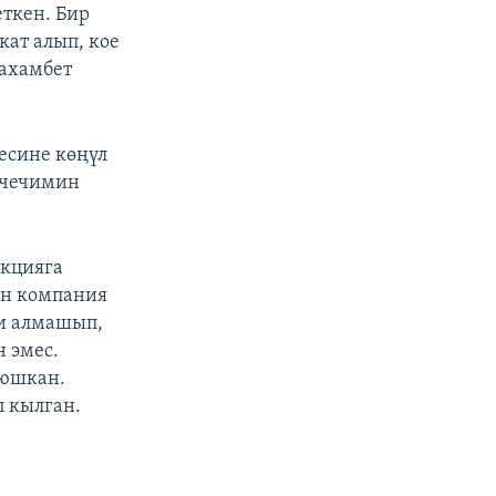
еткен. Бир
кат алып, кое
Махамбет
есине көңүл
н чечимин
акцияга
ан компания
ри алмашып,
 эмес.
оюшкан.
п кылган.