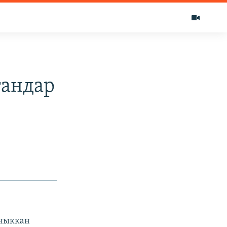
гандар
 чыккан