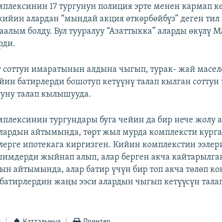
мплексинин 17 тургунун полиция эрте менен кармап к
 кийин алардан “мындай акция өткөрбөйбүз” деген тил 
алым болду. Бул тууралуу “Азаттыкка” аларды өкүлү 
рди.
 соттун имаратынын алдына чыгып, турак- жай масел
чейин батирлерди бошотуп кетүүнү талап кылган сотту
уну талап кылышууда.
мплексинин тургундары буга чейин да бир нече жолу 
ардын айтымында, төрт жыл мурда комплексти кург
лерге ипотекага киргизген. Кийин комплекстин ээле
имдерди жыйнап алып, алар берген акча кайтарылган
н айтымында, алар батир үчүн бир топ акча төлөп к
батирлердин жаңы ээси алардын чыгып кетүүсүн тала