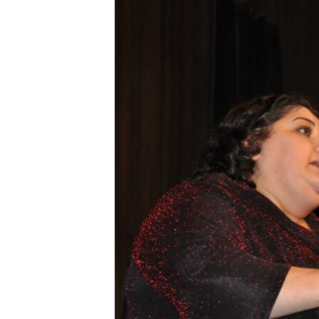
ЭЖЕ-СИҢДИЛЕР
АЗАТТЫК+
ЫҢГАЙСЫЗ СУРООЛОР