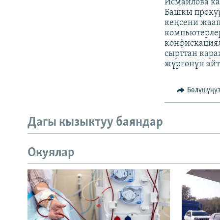
Исмаилова ка
Башкы прокур
кеңсени жаап
компьютерле
конфискациял
сырттан кара
жүргөнүн айт
Бөлүшүңү
Дагы кызыктуу баяндар
Окуялар