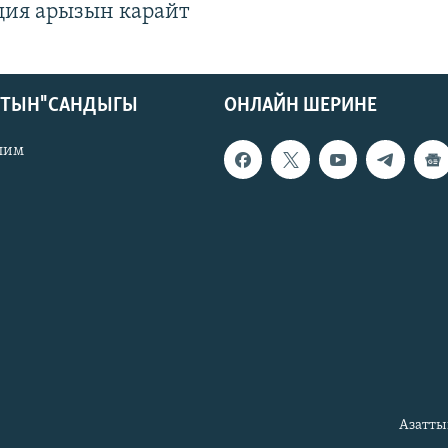
ция арызын карайт
КТЫН" САНДЫГЫ
ОНЛАЙН ШЕРИНЕ
лим
Азатты