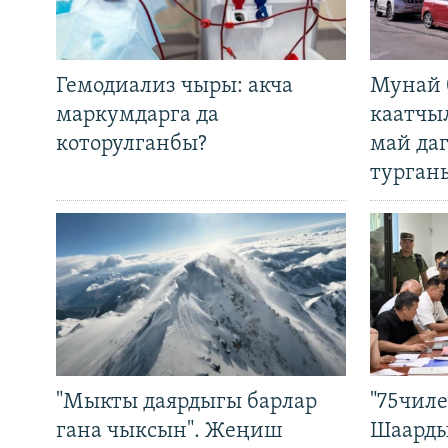
Гемодиализ чыры: акча
Мунай 
маркумдарга да
каатчы
которулганбы?
май да
турган
"Мыкты даярдыгы барлар
"75чиле
гана чыксын". Жеңиш
Шаарды