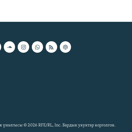
к үналгысы © 2026 RFE/RL, Inc. Бардык укуктар корголгон.