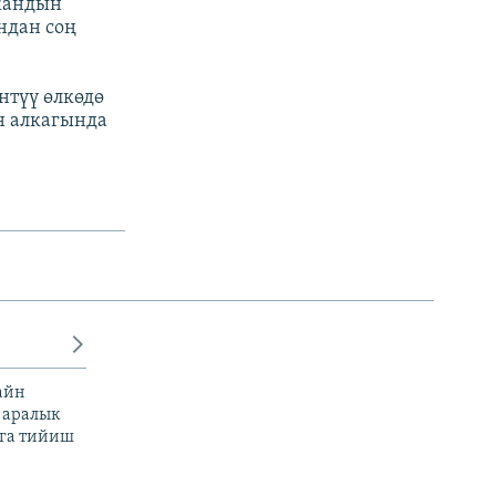
йжандын
ндан соң
нтүү өлкөдө
н алкагында
айн
 аралык
га тийиш