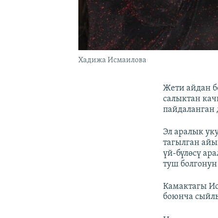
Хадижа Исмаилова
Жети айдан б
салыктан кач
пайдаланган 
Эл аралык у
тагылган айы
үй-бүлөсү ар
туш болгонун
Камактагы И
боюнча сыйл