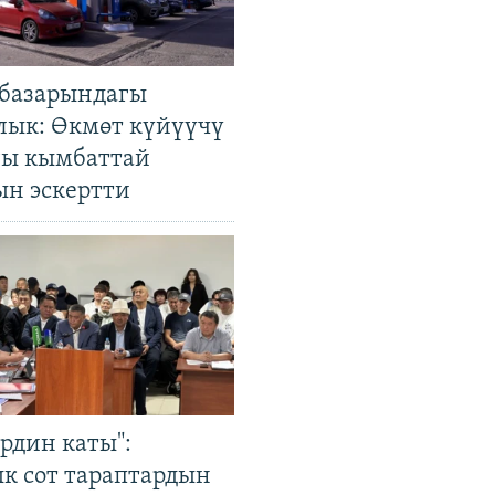
базарындагы
лык: Өкмөт күйүүчү
гы кымбаттай
ын эскертти
рдин каты":
к сот тараптардын