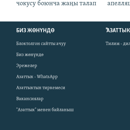
чокусу боюнча жаңы талап
апелля
БИЗ ЖӨНҮНДӨ
"АЗАТТЫ
Блоктолгон сайтты ачуу
Тилим - ди
Биз жөнүндө
Русский
Эрежелер
Азаттык - WhatsApp
ОНЛАЙН ШЕРИНЕ
Азаттыктын тиркемеси
Вакансиялар
"Азаттык" менен байланыш
ЭЕ/АРнун бардык сайттары