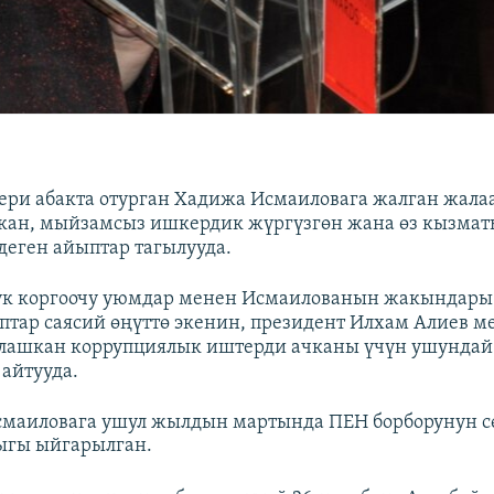
ери абакта отурган Хадижа Исмаиловага жалган жала
кан, мыйзамсыз ишкердик жүргүзгөн жана өз кызма
деген айыптар тагылууда.
кук коргоочу уюмдар менен Исмаилованын жакындары
птар саясий өңүттө экенин, президент Илхам Алиев 
алашкан коррупциялык иштерди ачканы үчүн ушундай
 айтууда.
смаиловага ушул жылдын мартында ПЕН борборунун с
ыгы ыйгарылган.