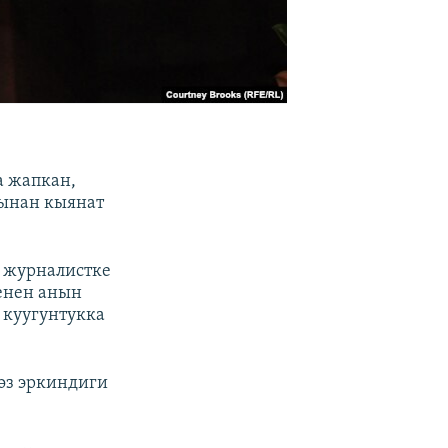
а жапкан,
тынан кыянат
 журналистке
менен анын
 куугунтукка
өз эркиндиги