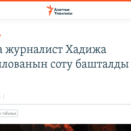
Р
а журналист Хадижа
лованын соту башталды
з
ан табыңыз