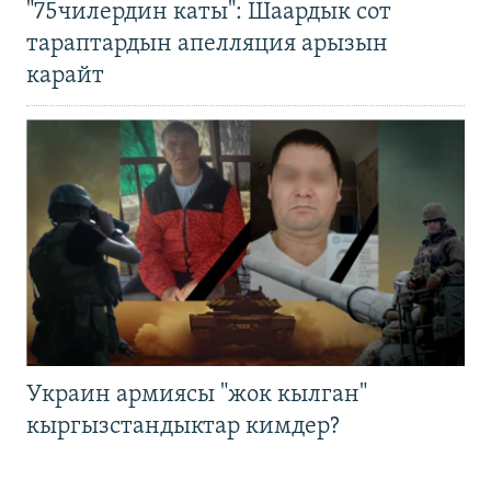
"75чилердин каты": Шаардык сот
тараптардын апелляция арызын
карайт
Украин армиясы "жок кылган"
кыргызстандыктар кимдер?