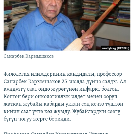
ОНЛАЙН ШЕРИНЕ
ЭЖЕ-СИҢДИЛЕР
АЗАТТЫК+
ЫҢГАЙСЫЗ СУРООЛОР
ЭЕ/АРнун бардык сайттары
Санарбек Карымшаков
Филология илимдеринин кандидаты, профессор
Санарбек Карымшаков 25-июлда дүйнө салды. Ал
күндүзгү саат ондо жүрөгүнөн инфаркт болгон.
Көптөн бери онкологиялык илдет менен ооруп
жаткан жубайы кабарды уккан соң кечээ түштөн
кийин саат үчтө көз жумду. Жубайлардын сөөгү
бүгүн чогуу жерге берилди.