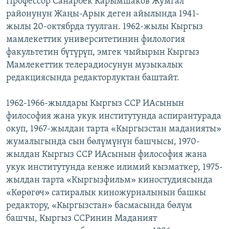
Профессор Санарбек Карымшаков Жумгал
районунун Жаңы-Арык деген айылында 1941-
жылы 20-октябрда туулган. 1962-жылы Кыргыз
мамлекеттик университетинин филология
факультетин бүтүрүп, эмгек чыйырын Кыргыз
Мамлекеттик телерадиосунун музыкалык
редакциясында редакторлуктан баштайт.
1962-1966-жылдары Кыргыз ССР ИАсынын
философия жана укук институтунда аспирантурада
окуп, 1967-жылдан тарта «Кыргызстан маданияты»
жумалыгында сын бөлүмүнүн башчысы, 1970-
жылдан Кыргыз ССР ИАсынын философия жана
укук институтунда кенже илимий кызматкер, 1975-
жылдан тарта «Кыргызфильм» киностудиясында
«Көрөгөч» сатиралык киножурналынын башкы
редактору, «Кыргызстан» басмасында бөлүм
башчы, Кыргыз ССРинин Маданият