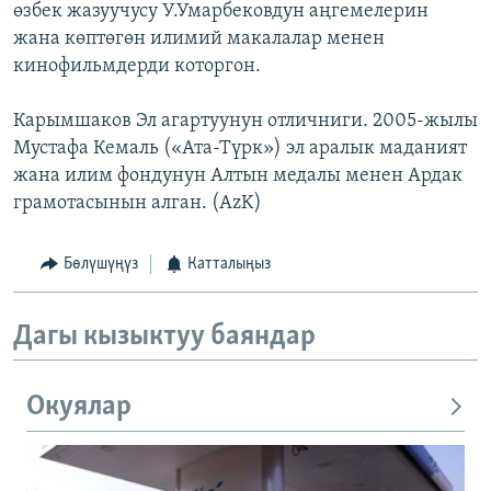
өзбек жазуучусу У.Умарбековдун аңгемелерин
жана көптөгөн илимий макалалар менен
кинофильмдерди которгон.
Карымшаков Эл агартуунун отличниги. 2005-жылы
Мустафа Кемаль («Ата-Түрк») эл аралык маданият
жана илим фондунун Алтын медалы менен Ардак
грамотасынын алган. (AzK)
Бөлүшүңүз
Катталыңыз
Дагы кызыктуу баяндар
Окуялар