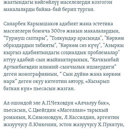
жаатындагы көйгөйлүү маселелерди козгогон
макалаларды байма-бай берип турган.
Санарбек Карымшаков адабият жана эстетика
маселелeри боюнча 300гө жакын макалалардын,
“Турмуш саптары”, "Толкундар арасында", "Көркөм
образдардын табияты", "Көркөм сөз күчү", "Азыркы
кыргыз адабиятындагы социалдык проблемалар"
аттуу адабий-сын жыйнактарынын, “Качкынбай
Артыкбаевдин илимий-сынчылык ишмердиги”
деген монографиянын, “ Сын дүйнө жана көркөм
нарк” деген окуу китептин автору, «Кызарып
баткан күн» пьесасын жазган.
Ал ошондой эле А.П.Чеховдун «Алчалуу бак»,
пьесасын, С.Цвейгдин «Магеллан» тарыхый
романын, К.Симоновдун, Л.Кассилдин, аргентин
жазуучусу Л.Юнкенин, эстон жазуучусу X.Пукктун,