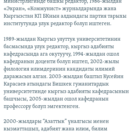
министрлигинде башкы редактор, 1986-жылдан
«Экран», «Коммунист» журналдарында жана
Кыргызстан КП БКнын алдындагы партия тарыхы
институтунда улук редактор болуп иштеген.
1989-жылдан Кыргыз улуттук университетинин
басмасында улук редактор, кыргыз адабияты
кафедрасында ага окутуучу, 1994-жылдан ошол
кафедранын доценти болуп иштеп, 2002-жылы
филология илимдеринин кандидаты илимий
даражасын алган. 2003-жылдан баштап Кусейин
Карасаев атындагы Бишкек гуманитардык
университетинде кыргыз адабияты кафедрасынын
башчысы, 2005-жылдан ошол кафедранын
профессору болуп эмгектенген.
2000-жылдары “Азаттык” үналгысы менен
кызматташып, адабият жана илим, билим