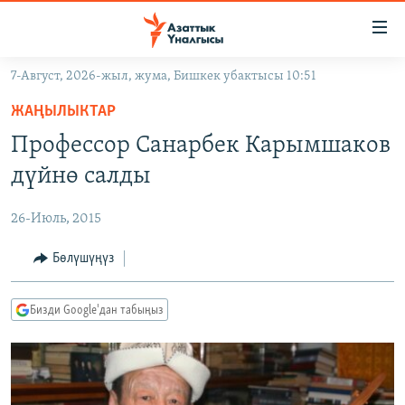
Линктер
Мазмунга
өтүңүз
7-Август, 2026-жыл, жума, Бишкек убактысы 10:51
Навигацияга
ЖАҢЫЛЫКТАР
өтүңүз
ЖАҢЫЛЫКТАР
КЫРГЫЗСТАН
Издөөгө
Профессор Санарбек Карымшаков
салыңыз
ДҮЙНӨ
КЫРГЫЗСТАН
дүйнө салды
УКРАИНА
САЯСАТ
ДҮЙНӨ
26-Июль, 2015
АТАЙЫН ИЛИКТӨӨ
ЭКОНОМИКА
БОРБОР АЗИЯ
ТВ ПРОГРАММАЛАР
Бөлүшүңүз
МАДАНИЯТ
ПОДКАСТ
БҮГҮН АЗАТТЫКТА
Бизди Google'дан табыңыз
ӨЗГӨЧӨ ПИКИР
ЭКСПЕРТТЕР ТАЛДАЙТ
БИЗ ЖАНА ДҮЙНӨ
Русский
ДАНИСТЕ