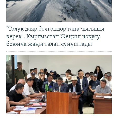
"Толук даяр болгондор гана чыгышы
керек". Кыргызстан Жеңиш чокусу
боюнча жаңы талап сунуштады