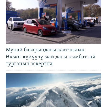
Мунай базарындагы каатчылык:
Өкмөт күйүүчү май дагы кымбаттай
турганын эскертти